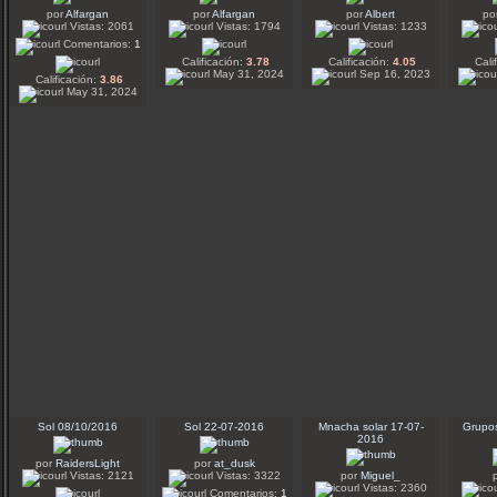
por
Alfargan
por
Alfargan
por
Albert
po
Vistas: 2061
Vistas: 1794
Vistas: 1233
Comentarios:
1
Calificación:
3.78
Calificación:
4.05
Cali
May 31, 2024
Sep 16, 2023
Calificación:
3.86
May 31, 2024
Sol 08/10/2016
Sol 22-07-2016
Mnacha solar 17-07-
Grupo
2016
por
RaidersLight
por
at_dusk
Vistas: 2121
Vistas: 3322
por
Miguel_
Vistas: 2360
Comentarios:
1