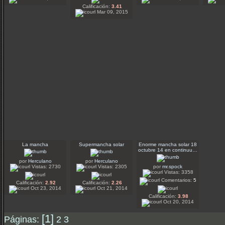
Calificación:
3.41
Mar 09, 2015
La mancha
Supermancha solar
Enorme mancha solar 18
octubre 14 en continuu…
por
Herculano
por
Herculano
Vistas: 2730
Vistas: 2305
por
mr.spock
Vistas: 3358
Comentarios:
5
Calificación:
2.92
Calificación:
2.26
Oct 23, 2014
Oct 21, 2014
Calificación:
3.98
Oct 20, 2014
[1]
Páginas:
2
3