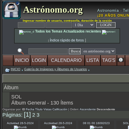
Astrónomo.org
Astronomía · Tel
¡20 AÑOS ONLIN
Ingresar nombre de usuario, contraseña, duración de la sesión
Todos los Temas Actualizados recientes
|
Índice rápido de foros
|
INICIO
LOGIN
CALENDARIO
LISTA
TAG'S
INICIO
Galería de Imágenes y Álbumes de Usuarios
Álbum
SOL
Álbum General - 130 Ítems
Organizar por:
ID
Fecha
Título
Vistas
Calificación
| Orden:
Ascendente
Descendente
[1]
Páginas:
2
3
Actividad 28-5-2024
Acctividad 28-5-2024
08 01 00 16092023
SOL