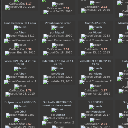
Calificación:
3.17
Oct 09, 2016
Calificación:
2.92
Calificación:
2.91
Jul 21, 2016
Jul 23, 2016
Cali
Protuberancia 30 Enero
Protuberancia solar
Sol 15-12-2015
Mancha
por
Albert
por
Miguel_
por
Miguel_
p
Vistas: 3312
Vistas: 2960
Vistas: 3233
Comentarios:
3
Comentarios:
1
Comentarios:
1
Calificación:
4.58
Calificación:
2.92
Calificación:
3.17
Ene 30, 2016
Dic 18, 2015
Dic 15, 2015
video0021 15 04 23 14
video0027 15 04 23 14
video0009 15 04 22 15
Sol 
13 20
49 13
49 32
po
por
Albert
por
Albert
por
Albert
Vistas: 2963
Vistas: 2222
Vistas: 3166
Comentarios:
1
Abr 23, 2015
Comentarios:
2
Cali
Calificación:
3.78
Calificación:
3.67
Abr 23, 2015
Abr 22, 2015
Eclipse de sol 20/03/15
Sol h-alfa 09/03/2015,
Sol 030315
Sol
mosaico colores invert…
por
GMJ
por
Herculano
po
Vistas: 2369
por
vilchez
Vistas: 2317
Vistas: 3187
Comentarios:
2
Calificación:
3.67
Calificación:
2.91
Cali
Mar 21, 2015
Mar 05, 2015