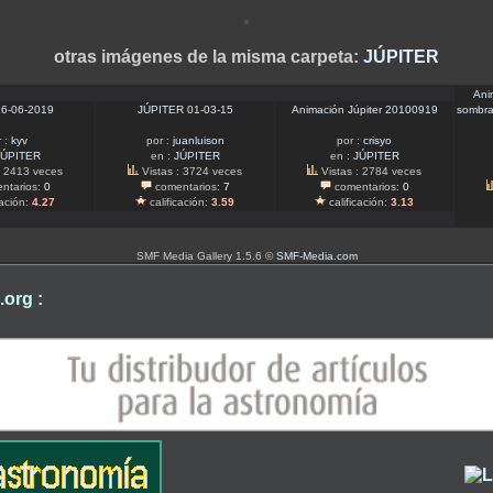
otras imágenes de la misma carpeta:
JÚPITER
Ani
 16-06-2019
JÚPITER 01-03-15
Animación Júpiter 20100919
sombra
 :
kyv
por :
juanluison
por :
crisyo
JÚPITER
en :
JÚPITER
en :
JÚPITER
: 2413 veces
Vistas : 3724 veces
Vistas : 2784 veces
ntarios:
0
comentarios:
7
comentarios:
0
cación:
4.27
calificación:
3.59
calificación:
3.13
SMF Media Gallery 1.5.6 ©
SMF-Media.com
org :