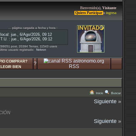
Bienvenido(a),
Visitante
Quiero Participar
o
ingresa
... página cargada a fecha y hora :
288051 post, 20394 Temas, 11543 users
último usuario registrado:
Nekron
PIO COMPRAR?
?
RSS
ELEGIR BIEN
Inicio
Buscar
Siguiente
»
ACIÓN
Siguiente
»