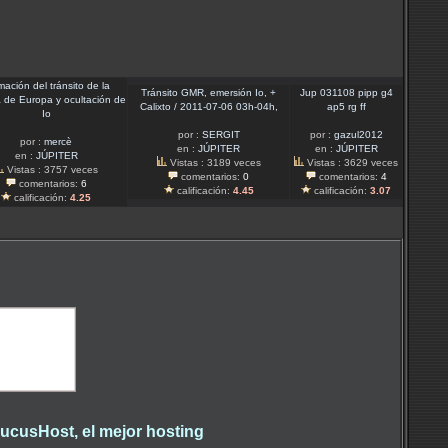
mación del tránsito de la
Tránsito GMR, emersión Io, +
Jup 031108 pipp g4
 de Europa y ocultación de
Calixto / 2011-07-06 03h-04h,
ap5 rg ff
Io
por :
SERGIT
por :
gazul2012
por :
mercè
en :
JÚPITER
en :
JÚPITER
en :
JÚPITER
Vistas : 3189 veces
Vistas : 3629 veces
Vistas : 3757 veces
comentarios:
0
comentarios:
4
comentarios:
6
calificación:
4.45
calificación:
3.07
calificación:
4.25