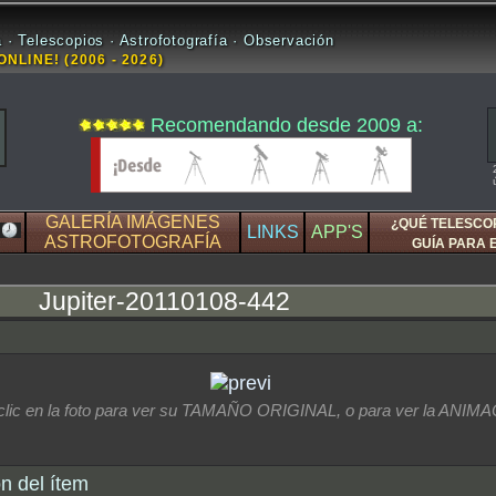
 · Telescopios · Astrofotografía · Observación
ONLINE! (2006 - 2026)
Recomendando desde 2009 a:
GALERÍA IMÁGENES
¿QUÉ TELESCO
LINKS
APP'S
ASTROFOTOGRAFÍA
GUÍA PARA 
Jupiter-20110108-442
clic en la foto para ver su TAMAÑO ORIGINAL, o para ver la ANIM
n del ítem