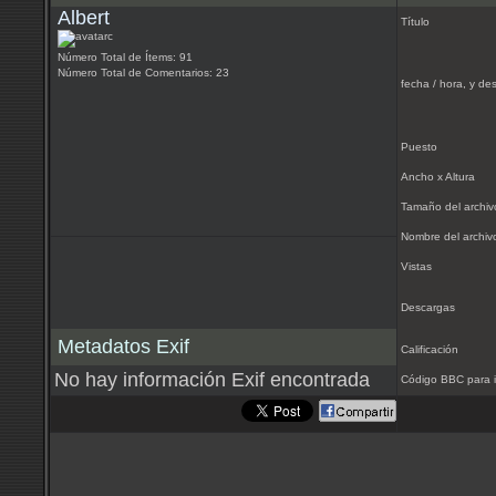
Albert
Título
Número Total de Ítems: 91
Número Total de Comentarios: 23
fecha / hora, y des
Puesto
Ancho x Altura
Tamaño del archiv
Nombre del archiv
Vistas
Descargas
Metadatos Exif
Calificación
No hay información Exif encontrada
Código BBC para i