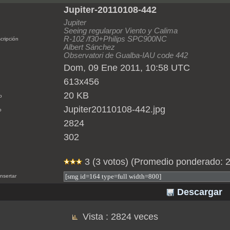
Jupiter-20110108-442
Jupiter
Seeing regularpor Viento y Calima
R-102 /f30+Philips SPC900NC
cripción
Albert Sánchez
Observatori de Gualba-IAU code 442
Dom, 09 Ene 2011, 10:58 UTC
613x456
20 KB
o
Jupiter20110108-442.jpg
o
2824
302
3 (3 votos) (Promedio ponderado: 2
nsertar
Descargar
Vista : 2824 veces