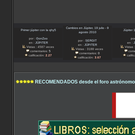
Cambios en Júpiter, 19 julio - 9
Primer júpiter con la qhy5
Júpiter
agosto 2010
por :
GonZoo
por
por :
SERGIT
en :
JÚPITER
en :
en :
JÚPITER
Vistas : 4587 veces
Vistas 
Vistas : 3188 veces
comentarios:
5
come
comentarios:
0
calificación:
2.27
califi
calificación:
3.67
RECOMENDADOS desde el foro astrónomo.