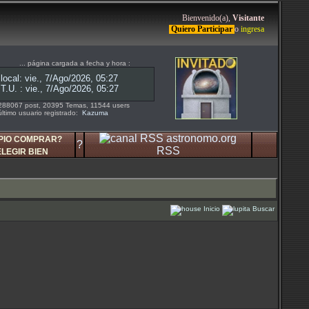
Bienvenido(a),
Visitante
Quiero Participar
o
ingresa
... página cargada a fecha y hora :
288067 post, 20395 Temas, 11544 users
último usuario registrado:
Kazuma
PIO COMPRAR?
?
RSS
ELEGIR BIEN
Inicio
Buscar