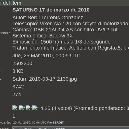
n del ítem
SATURNO 17 de marzo de 2010
Autor: Sergi Torrents Gonzalez
Telescopio: Vixen NA 120 con crayford motoriza
Cámara: DBK 21AU04.AS con filtro UV/IR cut
cripción
Sistema optico: Barlow 3X
Exposición: 1500 frames a 1/3 de segundo
Tratamiento informático: Apilado con Registax5, 
Jue, 25 Mar 2010, 00:09 UTC
250x200
8 KB
o
Saturn 2010-03-17 2130.jpg
o
3742
274
4.25 (4 votos) (Promedio ponderado: 3
1
a vez: Jue, 25 Mar 2010, 05:06 UTC Por
SERGIT
nsertar