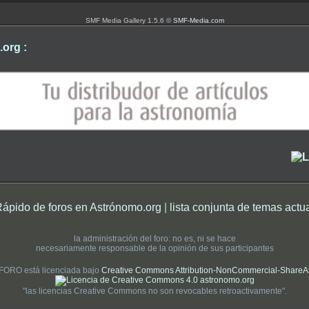
SMF Media Gallery 1.5.6 ©
SMF-Media.com
org :
Rápido de foros en Astrónomo.org
|
lista conjunta de temas actu
la administración del foro: no es, ni se hace
necesariamente responsable de la opinión de sus participantes
 FORO está licenciada bajo
Creative Commons Attribution-NonCommercial-ShareAlik
"las licencias Creative Commons no son revocables retroactivamente".