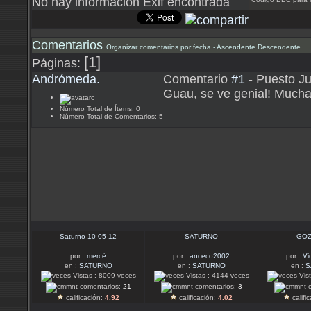
No hay información Exif encontrada
Comentarios
Organizar comentarios por fecha -
Ascendente
Descendente
[1]
Páginas:
Andrómeda.
Comentario
#1
- Puesto J
Guau, se ve genial! Muchas
Número Total de Ítems: 0
Número Total de Comentarios: 5
Saturno 10-05-12
SATURNO
GOZ
por :
mercè
por :
anceco2002
por :
Vi
en :
SATURNO
en :
SATURNO
en :
S
Vistas : 8009 veces
Vistas : 4144 veces
Vist
comentarios:
21
comentarios:
3
c
calificación:
4.92
calificación:
4.02
califi