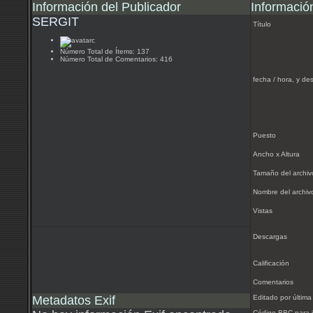
Información del Publicador
Informació
SERGIT
Título
Número Total de Ítems: 137
Número Total de Comentarios: 416
fecha / hora, y des
Puesto
Ancho x Altura
Tamaño del archiv
Nombre del archiv
Vistas
Descargas
Calificación
Comentarios
Metadatos Exif
Editado por últim
Código BBC para i