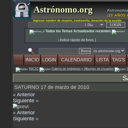
Astrónomo.org
Astronomía
¡20 AÑOS 
Ingresar nombre de usuario, contraseña, duración de la sesión
Todos los Temas Actualizados recientes
|
Índice rápido de foros
|
INICIO
LOGIN
CALENDARIO
LISTA
TAG'S
INICIO
Galería de Imágenes y Álbumes de Usuarios
S
SATURNO 17 de marzo de 2010
«
Anterior
Siguiente
»
«
Anterior
Siguiente
»