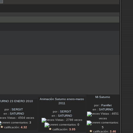
Mi Saturno
Animación Saturno enero-marzo
URNO 23 ENERO 2010
2011
por :
Pamflet
por :
SERGIT
en :
SATURNO
por :
SERGIT
en :
SATURNO
Vistas : 4651
en :
SATURNO
Vistas : 4504 veces
veces
Vistas : 2786 veces
comentarios:
3
comentarios:
comentarios:
0
calificación:
4.32
5
calificación:
3.05
calificación:
3.46