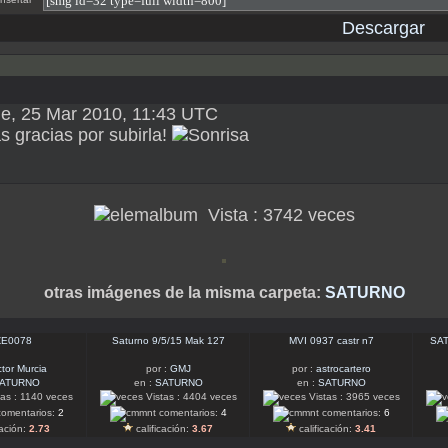
Descargar
ue, 25 Mar 2010, 11:43 UTC
 gracias por subirla!
Vista : 3742 veces
otras imágenes de la misma carpeta:
SATURNO
E0078
Saturno 9/5/15 Mak 127
MVI 0937 castr n7
SAT
ctor Murcia
por :
GMJ
por :
astrocartero
ATURNO
en :
SATURNO
en :
SATURNO
as : 1140 veces
Vistas : 4404 veces
Vistas : 3965 veces
omentarios:
2
comentarios:
4
comentarios:
6
cación:
2.73
calificación:
3.67
calificación:
3.41