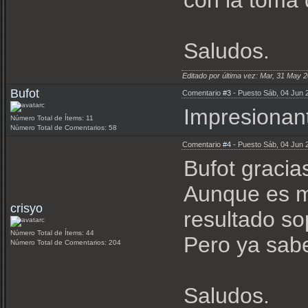
con la toma
Saludos.
Editado por última vez: Mar, 31 May
Bufot
Comentario
#3
- Puesto Sáb, 04 Jun 
Impresionant
Número Total de Ítems: 11
Número Total de Comentarios: 58
Comentario
#4
- Puesto Sáb, 04 Jun 
Bufot gracias
Aunque es m
crisyo
resultado so
Número Total de Ítems: 44
Pero ya sabe
Número Total de Comentarios: 204
Saludos.