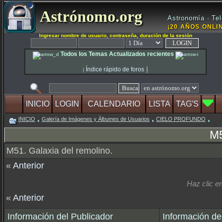
Astrónomo.org
Astronomía · Tel
¡20 AÑOS ONLIN
Ingresar nombre de usuario, contraseña, duración de la sesión
Todos los Temas Actualizados recientes
|
Índice rápido de foros
|
INICIO
LOGIN
CALENDARIO
LISTA
TAG'S
INICIO
Galería de Imágenes y Álbumes de Usuarios
CIELO PROFUNDO
M5
M51. Galaxia del remolino.
«
Anterior
Haz clic 
«
Anterior
Información del Publicador
Información de