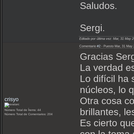
Saludos.
Sergi.
Editado por última vez: Mar, 31 May
Comentario
#2
- Puesto Mar, 31 May 
Gracias Serg
La verdad es
Lo difícil h
núcleos, lo 
Otra cosa co
crisyo
brillantes, l
Número Total de Ítems: 44
Número Total de Comentarios: 204
Es cierto qu