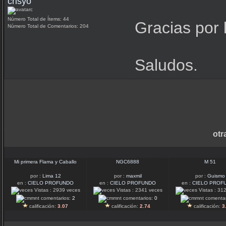
crisyo
Número Total de Ítems: 44
Gracias por 
Número Total de Comentarios: 204
Saludos.
otr
Mi primera Flama y Caballo
NGC6888
M 51
por :
Lima 12
por :
maxmil
por :
Guismo
en :
CIELO PROFUNDO
en :
CIELO PROFUNDO
en :
CIELO PROF
Vistas : 2939 veces
Vistas : 2341 veces
Vistas : 31
comentarios:
2
comentarios:
0
comentar
calificación:
3.07
calificación:
2.74
calificación:
3