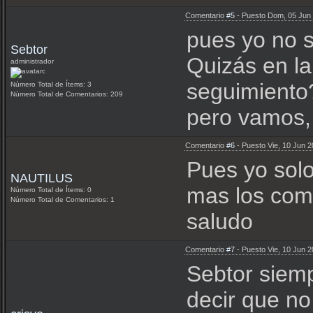
Comentario
#5
- Puesto Dom, 05 Jun
pues yo no s
Sebtor
Quizás en la
administrador
seguimiento
Número Total de Ítems: 3
Número Total de Comentarios: 209
pero vamos, 
Comentario
#6
- Puesto Vie, 10 Jun 
Pues yo solo
NAUTILUS
mas los come
Número Total de Ítems: 0
Número Total de Comentarios: 1
saludo
Comentario
#7
- Puesto Vie, 10 Jun 
Sebtor siemp
decir que no 