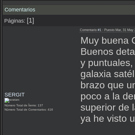
Comentarios
[1]
Páginas:
Comentario
#1
- Puesto Mar, 31 May 
Muy buena C
Buenos detal
y puntuales,
galaxia saté
brazo que une
poco a la de
SERGIT
superior de 
Número Total de Ítems: 137
Número Total de Comentarios: 416
ya he visto 