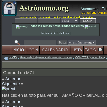
Astrónomo.org
Astronomía · Tel
¡20 AÑOS ONLIN
Ingresar nombre de usuario, contraseña, duración de la sesión
Todos los Temas Actualizados recientes
|
Índice rápido de foros
|
INICIO
LOGIN
CALENDARIO
LISTA
TAG'S
INICIO
Galería de Imágenes y Álbumes de Usuarios
COMETAS (y asteroides)
Garradd en M71
«
Anterior
Siguiente
»
Haz clic en la foto para ver su TAMAÑO ORIGINAL, o
«
Anterior
Siguiente
»