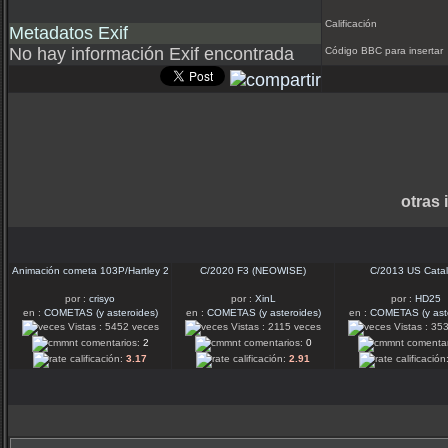
Calificación
Metadatos Exif
No hay información Exif encontrada
Código BBC para insertar
otras
Animación cometa 103P/Hartley 2
C/2020 F3 (NEOWISE)
C/2013 US Catal
por :
crisyo
por :
XinL
por :
HD25
en :
COMETAS (y asteroides)
en :
COMETAS (y asteroides)
en :
COMETAS (y aste
Vistas : 5452 veces
Vistas : 2115 veces
Vistas : 35
comentarios:
2
comentarios:
0
comentar
calificación:
3.17
calificación:
2.91
calificación