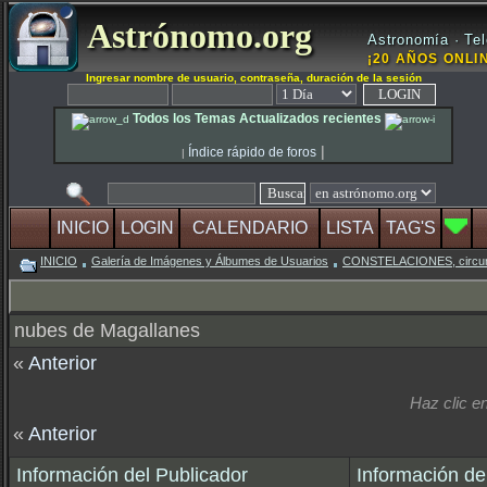
Astrónomo.org
Astronomía · Tel
¡20 AÑOS ONLIN
Ingresar nombre de usuario, contraseña, duración de la sesión
Todos los Temas Actualizados recientes
|
Índice rápido de foros
|
INICIO
LOGIN
CALENDARIO
LISTA
TAG'S
INICIO
Galería de Imágenes y Álbumes de Usuarios
CONSTELACIONES, circumpol
nubes de Magallanes
«
Anterior
Haz clic 
«
Anterior
Información del Publicador
Información de