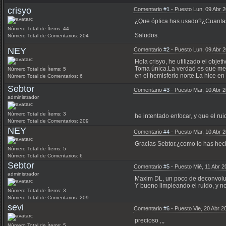
crisyo
Comentario
#1
- Puesto Lun, 09 Abr 
¿Que óptica has usado?¿Cuantas t
Número Total de Ítems: 44
Saludos.
Número Total de Comentarios: 204
NEY
Comentario
#2
- Puesto Lun, 09 Abr 
Hola crisyo, he utilizado el obj
Toma única.La verdad es que me 
Número Total de Ítems: 5
en el hemisferio norte.La hice en
Número Total de Comentarios: 6
Sebtor
Comentario
#3
- Puesto Mar, 10 Abr 
administrador
Número Total de Ítems: 3
he intentado enfocar, y que el rui
Número Total de Comentarios: 209
NEY
Comentario
#4
- Puesto Mar, 10 Abr 
Gracias Sebtor.¿como lo has he
Número Total de Ítems: 5
Número Total de Comentarios: 6
Sebtor
Comentario
#5
- Puesto Mié, 11 Abr 
administrador
Maxim DL, un poco de deconvoluc
Y bueno limpieando el ruido, y n
Número Total de Ítems: 3
Número Total de Comentarios: 209
sevi
Comentario
#6
- Puesto Vie, 20 Abr 
precioso ,,,
Número Total de Ítems: 5