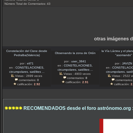
Número Total de Comentarios: 43
otras imágenes d
Constelación del Cisne desde
la Vía Láctea y el pla
Observando la zona de Orión
Pedralba(Valencia)
"asomando"
por :
user_3841
por :
eli71
por :
JAVIZN
en :
CONSTELACIONES,
en :
CONSTELACIONES,
en :
CONSTELACI
circumpolares, satélites ...
circumpolares, satélites ...
circumpolares, satéli
Vistas : 4903 veces
Vistas : 2699 veces
Vistas : 2522 
comentarios:
8
comentarios:
0
comentarios
calificación:
2.91
calificación:
2.92
calificación:
2
RECOMENDADOS desde el foro astrónomo.org 