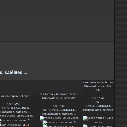
atélites ...
Panorama via lacteo en
Observatorio de Calar
Alto
vía láctea y horizonte; desde
 láctea región del cisne
Observatorio de Calar Alto
por :
XinL
en :
por :
GMJ
por :
XinL
CONSTELACIONES,
 :
CONSTELACIONES,
en :
CONSTELACIONES,
circumpolares, satélites
cumpolares, satélites ...
circumpolares, satélites ...
...
Vistas : 3560 veces
Vistas : 2488 veces
Vistas : 2395
comentarios:
2
comentarios:
0
veces
calificación:
3.35
comentarios:
calificación:
2.92