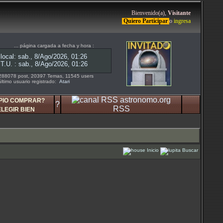
Bienvenido(a),
Visitante
Quiero Participar
o
ingresa
... página cargada a fecha y hora :
288078 post, 20397 Temas, 11545 users
último usuario registrado:
Atari
PIO COMPRAR?
?
RSS
ELEGIR BIEN
Inicio
Buscar