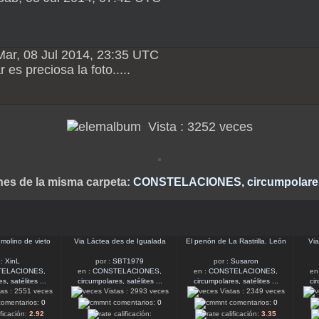
Mar, 08 Jul 2014, 23:35 UTC
es preciosa la foto.....
Vista : 3252 veces
nes de la misma carpeta:
CONSTELACIONES, circumpolares, s
 molino de vieto
Via Láctea des de Igualada
El penón de La Rastrilla. León
Via
 :
XinL
por :
SBT1979
por :
Susaron
ELACIONES,
en :
CONSTELACIONES,
en :
CONSTELACIONES,
en
s, satélites ...
circumpolares, satélites ...
circumpolares, satélites ...
cir
as : 2551 veces
Vistas : 2993 veces
Vistas : 2349 veces
omentarios:
0
comentarios:
0
comentarios:
0
ificación:
2.92
calificación:
calificación:
3.35