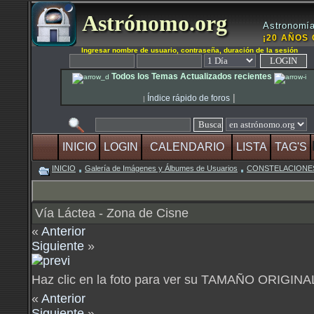
Astrónomo.org
Astronomía
¡20 AÑOS 
Ingresar nombre de usuario, contraseña, duración de la sesión
Todos los Temas Actualizados recientes
|
Índice rápido de foros
|
INICIO
LOGIN
CALENDARIO
LISTA
TAG'S
INICIO
Galería de Imágenes y Álbumes de Usuarios
CONSTELACIONES, ci
Vía Láctea - Zona de Cisne
«
Anterior
Siguiente
»
Haz clic en la foto para ver su TAMAÑO ORIGINA
«
Anterior
Siguiente
»