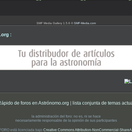
SMF Media Gallery 1.5.6 ©
SMF-Media.com
org :
Rápido de foros en Astrónomo.org
|
lista conjunta de temas actu
la administración del foro: no es, ni se hace
necesariamente responsable de la opinión de sus participantes
 FORO está licenciada bajo
Creative Commons Attribution-NonCommercial-ShareAlik