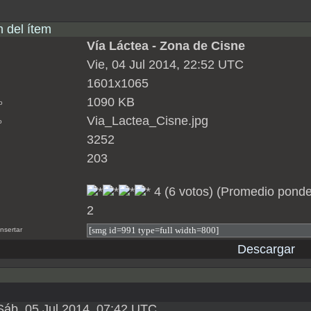
n del ítem
Vía Láctea - Zona de Cisne
Vie, 04 Jul 2014, 22:52 UTC
1601x1065
1090 KB
o
Via_Lactea_Cisne.jpg
o
3252
203
4 (6 votos) (Promedio ponde
2
nsertar
Descargar
Sáb, 05 Jul 2014, 07:42 UTC