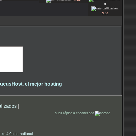
0
calificación:
3.56
alizados
|
subir rápido a encabezado
e 4.0 International