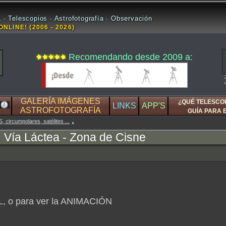
 · Telescopios · Astrofotografía · Observación
ONLINE! (2006 - 2026)
Recomendando desde 2009 a:
GALERÍA IMÁGENES
¿QUÉ TELESCO
LINKS
APP'S
ASTROFOTOGRAFÍA
GUÍA PARA 
rcumpolares, satélites ...
Vía Láctea - Zona de Cisne
L, o para ver la ANIMACIÓN