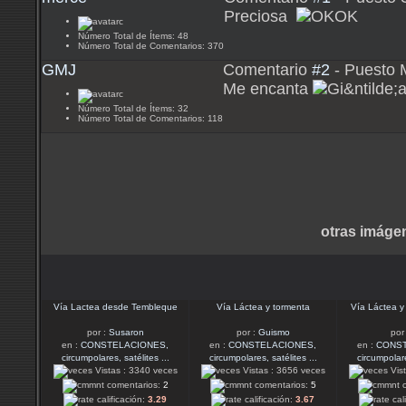
Preciosa
Número Total de Ítems: 48
Número Total de Comentarios: 370
GMJ
Comentario
#2
- Puesto 
Me encanta
Número Total de Ítems: 32
Número Total de Comentarios: 118
otras imáge
Vía Lactea desde Tembleque
Vía Láctea y tormenta
Vía Láctea y
por :
Susaron
por :
Guismo
por
en :
CONSTELACIONES,
en :
CONSTELACIONES,
en :
CONST
circumpolares, satélites ...
circumpolares, satélites ...
circumpolare
Vistas : 3340 veces
Vistas : 3656 veces
Vist
comentarios:
2
comentarios:
5
c
calificación:
3.29
calificación:
3.67
cal