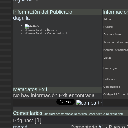
Información del Publicador
Informació
daguila
Título
Puesto
Número Total de Ítems: 4
Número Total de Comentarios: 1
Ancho x Altura
Tamaño del archiv
Nombre del archiv
Vistas
Descargas
Calificación
Comentarios
Metadatos Exif
No hay información Exif encontrada
Código BBC para i
Comentarios
Organizar comentarios por fecha -
Ascendente
Descendente
[1]
Páginas:
mercè
Comentario
#1
- Puesto 