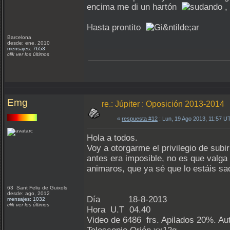
encima me di un hartón
,
Hasta prontito
Barcelona
desde: ene, 2010
mensajes: 7653
clik ver los últimos
Emg
re.: Júpiter : Oposición 2013-2014
«
respuesta #12
: Lun, 19 Ago 2013, 11:57 U
Hola a todos.
Voy a otorgarme el privilegio de sub
antes era imposible, no es que valga
animaros, que ya sé que lo estáis sa
63 Sant Feliu de Guixols
desde: ago, 2012
Día 18-8-2013
mensajes: 1032
clik ver los últimos
Hora U.T 04.40
Video de 6486 frs. Apilados 20%. Aut