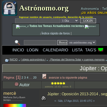
Astrónomo.org
Astronomía · Tel
¡20 AÑOS ONLIN
Ingresar nombre de usuario, contraseña, duración de la sesión
Todos los Temas Actualizados recientes
|
Índice rápido de foros
|
INICIO
LOGIN
CALENDARIO
LISTA
TAG'S
INICIO
/ objeto astronómico /
· Planetas del Sistema Solar y cuerpos menores
Júpiter : 
[1]
Página:
...
2
3
4
20
avanzar a la siguiente página
Autor
astrons: 10.41 votos: 8
mercè
Júpiter : Oposición 2013-2014 , se
Mañana Sol y Buen
tiempo................
«
: Sáb, 17 Ago 2013, 10:45 UTC »