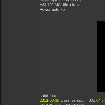
Telescopio Orión xx12g
ASI 120 MC, filtro ir/uv
Powermate x5
subir foto
2013-08-18
año-mes-dia / T.U.:
04
h.