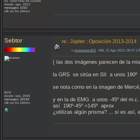
63 Sant Feliu de Guixols
desde: ago, 2012
mensajes: 1032
clik ver los últimos
Sebtor
re.: Júpiter : Oposición 2013-2014
«
respuesta #22
: Mié, 21 Ago 2013, 00:47 U
( las dos imágenes parecen de la mis
la GRS se sitúa en SII a unos 190º
se nota como en la imagen de Mercé,
BCN
desde: sep, 2006
y en la de EMG a unos -45º del m.c. 
mensajes: 28193
clik ver los últimos
así 190º-45º =145º aprox
¿utilizas algún prisma? ... si es así