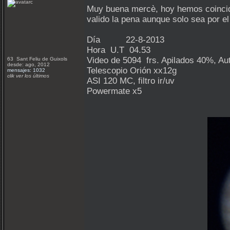
Muy buena mercè, hoy hemos coincidido
valido la pena aunque solo sea por e
Día 22-8-2013
Hora U.T 04.53
Video de 5094 frs. Apilados 40%, Aut
63 Sant Feliu de Guixols
desde: ago, 2012
Telescopio Orión xx12g
mensajes: 1032
clik ver los últimos
ASI 120 MC, filtro ir/uv
Powermate x5