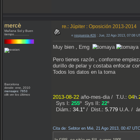
mercè
re.: Júpiter : Oposición 2013-2014
Mañana Sol y Buen
tiempo................
«
respuesta #26
: Jue, 22 Ago 2013, 07:08 U
Muy bien , Emg
Pero tienes razón , conforme empieza
durillo de pelar y costaba enfocar con
Todos los datos en la toma
Barcelona
desde: ene, 2010
mensajes: 7653
clik ver los últimos
2013-08-22
año-mes-dia / T.U.:
04
h.
Sys I:
255
º Sys II:
22
º
Diám.:
34.1"
/ Dist.:
5.779
U.A. / á
Cita de: Sebtor en Mié, 21 Ago 2013, 00:47 UT
la GRS se sitúa en SII a unos 190º