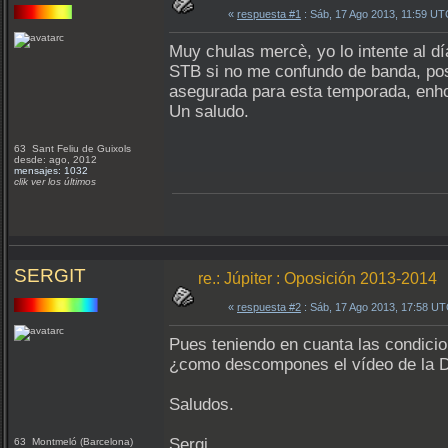
«
respuesta #1
: Sáb, 17 Ago 2013, 11:59 UT
Muy chulas mercè, yo lo intente al dí
STB si no me confundo de banda, pos
asegurada para esta temporada, enho
Un saludo.
63 Sant Feliu de Guixols
desde: ago, 2012
mensajes: 1032
clik ver los últimos
SERGIT
re.: Júpiter : Oposición 2013-2014
«
respuesta #2
: Sáb, 17 Ago 2013, 17:58 UT
Pues teniendo en cuanta las condici
¿como descompones el vídeo de la DB
Saludos.
Sergi.
63 Montmeló (Barcelona)