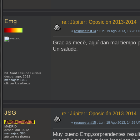
Emg
re.: Júpiter : Oposición 2013-2014
«
respuesta #14
: Lun, 19 Ago 2013, 13:28 U
Gracias mecè, aquí dan mal tiempo pa
Un saludo.
63 Sant Feliu de Guixols
desde: ago, 2012
mensajes: 1032
clik ver los últimos
JSG
re.: Júpiter : Oposición 2013-2014
«
respuesta #15
: Lun, 19 Ago 2013, 14:29 U
MADRID
desde: abr, 2012
Muy bueno Emg,sorprendentes resulta
mensajes: 386
clik ver los últimos