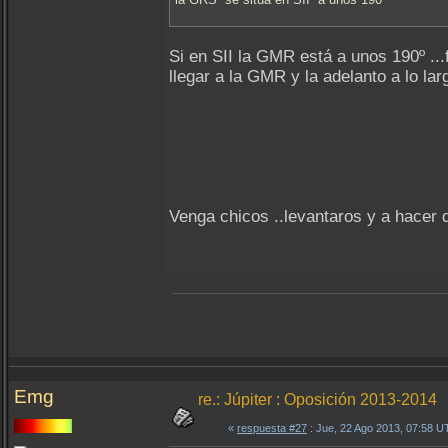
Si en SII la GMR está a unos 190º ..
llegar a la GMR y la adelanto a lo lar
Venga chicos ..levantaros y a hacer
Emg
re.: Júpiter : Oposición 2013-2014
«
respuesta #27
: Jue, 22 Ago 2013, 07:58 U