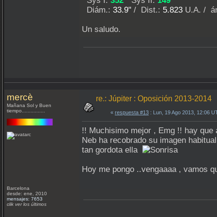
Sys I:
352
º Sys II:
149
º
Diám.:
33.9"
/ Dist.:
5.823
U.A. / á
Un saludo.
mercè
re.: Júpiter : Oposición 2013-2014
Mañana Sol y Buen
tiempo................
«
respuesta #13
: Lun, 19 Ago 2013, 12:06 U
!! Muchisimo mejor , Emg !! hay qu
Neb ha recobrado su imagen habitual
tan gordota ella
Hoy me pongo ..vengaaaa , vamos 
Barcelona
desde: ene, 2010
mensajes: 7653
clik ver los últimos