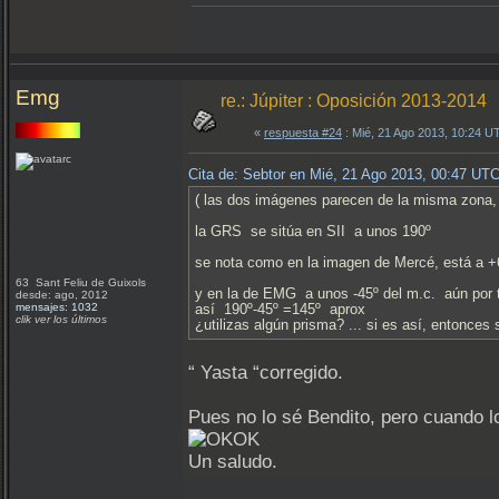
Emg
re.: Júpiter : Oposición 2013-2014
«
respuesta #24
: Mié, 21 Ago 2013, 10:24 U
Cita de: Sebtor en Mié, 21 Ago 2013, 00:47 UT
( las dos imágenes parecen de la misma zona, 
la GRS se sitúa en SII a unos 190º
se nota como en la imagen de Mercé, está a +
63 Sant Feliu de Guixols
y en la de EMG a unos -45º del m.c. aún por t
desde: ago, 2012
mensajes: 1032
así 190º-45º =145º aprox
clik ver los últimos
¿utilizas algún prisma? ... si es así, entonces
“ Yasta “corregido.
Pues no lo sé Bendito, pero cuando lo
Un saludo.