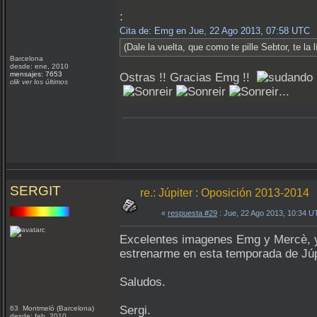
:
Cita de: Emg en Jue, 22 Ago 2013, 07:58 UTC
(Dale la vuelta, que como te pille Sebtor, te la l
Barcelona
desde: ene, 2010
mensajes: 7653
Ostras !! Gracias Emg !!
clik ver los últimos
...
SERGIT
re.: Júpiter : Oposición 2013-2014
«
respuesta #29
: Jue, 22 Ago 2013, 10:34 U
Excelentes imagenes Emg y Mercè, y 
estrenarme en esta temporada de Júp
Saludos.
Sergi.
63 Montmeló (Barcelona)
desde: feb, 2010