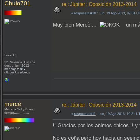
Chulo701
re.: Júpiter : Oposición 2013-2014
«
respuesta #10
: Lun, 19 Ago 2013, 07:51 U
Muy bien Mercè....
un más 
Israel G.
52 Valencia, España
desde: jun, 2012
mensajes: 817
clik ver los últimos
mercè
re.: Júpiter : Oposición 2013-2014
Mañana Sol y Buen
tiempo................
«
respuesta #11
: Lun, 19 Ago 2013, 10:21 U
!! Gracias por los animos chicos !!
No es coña pero hoy habia un seeing 