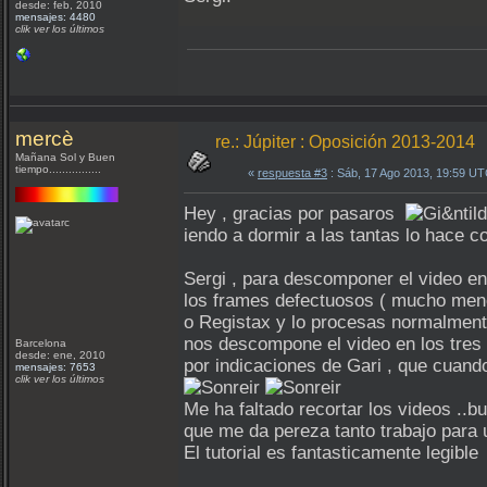
desde: feb, 2010
mensajes: 4480
clik ver los últimos
mercè
re.: Júpiter : Oposición 2013-2014
Mañana Sol y Buen
tiempo................
«
respuesta #3
: Sáb, 17 Ago 2013, 19:59 UT
Hey , gracias por pasaros
iendo a dormir a las tantas lo hace
Sergi , para descomponer el video en 
los frames defectuosos ( mucho menos 
o Registax y lo procesas normalme
nos descompone el video en los tres 
Barcelona
desde: ene, 2010
por indicaciones de Gari , que cuan
mensajes: 7653
clik ver los últimos
Me ha faltado recortar los videos ..bue
que me da pereza tanto trabajo para
El tutorial es fantasticamente legibl