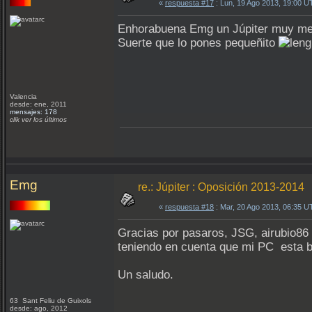
«
respuesta #17
: Lun, 19 Ago 2013, 19:00 U
Enhorabuena Emg un Júpiter muy meri
Suerte que lo pones pequeñito
Valencia
desde: ene, 2011
mensajes: 178
clik ver los últimos
Emg
re.: Júpiter : Oposición 2013-2014
«
respuesta #18
: Mar, 20 Ago 2013, 06:35 U
Gracias por pasaros, JSG, airubio86 
teniendo en cuenta que mi PC esta b
Un saludo.
63 Sant Feliu de Guixols
desde: ago, 2012