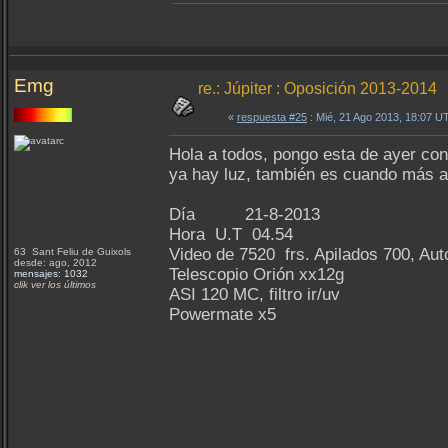
Emg
re.: Júpiter : Oposición 2013-2014
«
respuesta #25
: Mié, 21 Ago 2013, 18:07 U
Hola a todos, pongo esta de ayer co
ya hay luz, también es cuando más a
Día 21-8-2013
Hora U.T 04.54
Video de 7520 frs. Apilados 700, Aut
63 Sant Feliu de Guixols
desde: ago, 2012
Telescopio Orión xx12g
mensajes: 1032
clik ver los últimos
ASI 120 MC, filtro ir/uv
Powermate x5