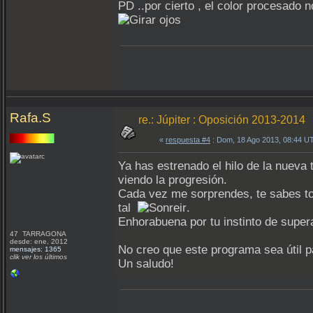
PD ..por cierto , el color procesad
Rafa.S
re.: Júpiter : Oposición 2013-2014
«
respuesta #4
: Dom, 18 Ago 2013, 08:44 U
Ya has estrenado el hilo de la nuev
viendo la progresión.
Cada vez me sorprendes, te sabes t
tal
.
Enhorabuena por tu instinto de super
47 TARRAGONA
desde: ene, 2012
No creo que este programa sea útil 
mensajes: 1365
clik ver los últimos
Un saludo!