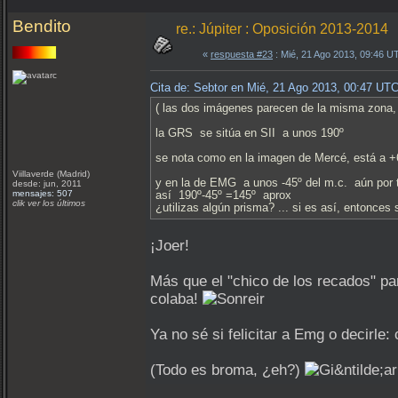
Bendito
re.: Júpiter : Oposición 2013-2014
«
respuesta #23
: Mié, 21 Ago 2013, 09:46 U
Cita de: Sebtor en Mié, 21 Ago 2013, 00:47 UT
( las dos imágenes parecen de la misma zona, 
la GRS se sitúa en SII a unos 190º
se nota como en la imagen de Mercé, está a +
Viillaverde (Madrid)
y en la de EMG a unos -45º del m.c. aún por t
desde: jun, 2011
mensajes: 507
así 190º-45º =145º aprox
clik ver los últimos
¿utilizas algún prisma? ... si es así, entonces
¡Joer!
Más que el "chico de los recados" pa
colaba!
Ya no sé si felicitar a Emg o decirle:
(Todo es broma, ¿eh?)