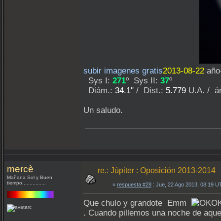
subir imagenes gratis
2013-08-22
año-
Sys I:
271
º Sys II:
37
º
Diám.:
34.1"
/ Dist.:
5.779
U.A. / á
Un saludo.
mercè
re.: Júpiter : Oposición 2013-2014
Mañana Sol y Buen
tiempo................
«
respuesta #28
: Jue, 22 Ago 2013, 08:19 U
Que chulo y grandote Emm
. Cuando pillemos una noche de aqu