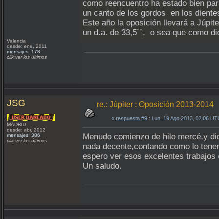
como reencuentro ha estado bien par
un canto de los gordos en los diente
Este año la oposición llevará a Júpit
un d.a. de 33,5´´, o sea que como di
Valencia
desde: ene, 2011
mensajes: 178
clik ver los últimos
JSG
re.: Júpiter : Oposición 2013-2014
«
respuesta #9
: Lun, 19 Ago 2013, 02:06 UT
MADRID
desde: abr, 2012
Menudo comienzo de hilo mercé,y dic
mensajes: 386
clik ver los últimos
nada decente,contando como lo tenem
espero ver esos excelentes trabajos 
Un saludo.