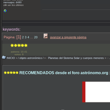
mensajes: 4480
clik ver los últimos
keywords:
[1]
Página:
...
2
3
4
20
avanzar a siguiente página
astrons: 10.41
votos: 8
INICIO
>
/ objeto astronómico /
>
· Planetas del Sistema Solar y cuerpos menores
>
··
RECOMENDADOS desde el foro astrónomo.org 