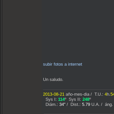
subir fotos a internet
Un saludo.
2013-08-21
año-mes-dia / T.U.:
4
h.
5
Sys I:
114
º Sys II:
248
º
Diám.:
34"
/ Dist.:
5.79
U.A. / áng.