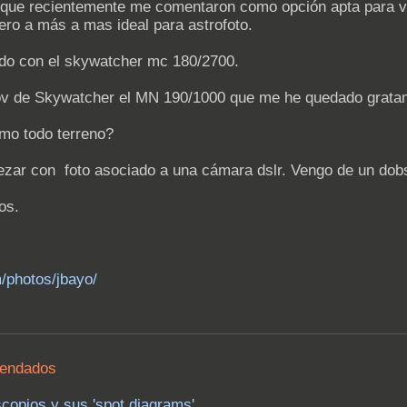
 que recientemente me comentaron como opción apta para vis
Pero a más a mas ideal para astrofoto.
ado con el skywatcher mc 180/2700.
ov de Skywatcher el MN 190/1000 que me he quedado grata
mo todo terreno?
zar con foto asociado a una cámara dslr. Vengo de un dobso
os.
m/photos/jbayo/
mendados
scopios y sus 'spot diagrams'