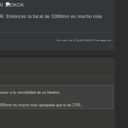
000
 DSLR. Entonces la focal de 1000mm es mucho más
« Últ. modif.: Jue, 17 Oct 2013, 09:45 UTC por deeper sky »
- - -
tov a la versatilidad de un Newton.
de 1000mm es mucho más apropiada que la de 2700...