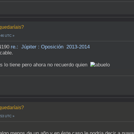
 quedaríais?
2:46 UTC »
MN190
re.: Júpiter : Oposición 2013-2014
cable.
s lo tiene pero ahora no recuerdo quien
 quedaríais?
6:53 UTC »
algo menos de un año y en éste caso le podria decir a nuwa