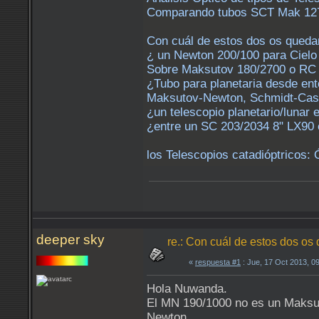
Comparando tubos SCT Mak 127 
Con cuál de estos dos os queda
¿ un Newton 200/100 para Cielo
Sobre Maksutov 180/2700 o RC 
¿Tubo para planetaria desde ent
Maksutov-Newton, Schmidt-Cas
¿un telescopio planetario/lunar
¿entre un SC 203/2034 8" LX90
los Telescopios catadióptricos: 
deeper sky
re.: Con cuál de estos dos os
«
respuesta #1
: Jue, 17 Oct 2013, 0
Hola Nuwanda.
El MN 190/1000 no es un Maksut
Newton.