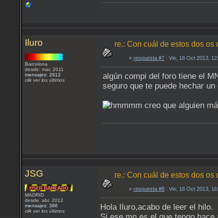
Iluro
re.: Con cuál de estos dos os
«
respuesta #7
: Vie, 18 Oct 2013, 1
Barcelona
desde: mar, 2011
algún compi del foro tiene el 
mensajes: 2912
clik ver los últimos
seguro que te puede hechar un 
creo que alguien má
JSG
re.: Con cuál de estos dos os
«
respuesta #8
: Vie, 18 Oct 2013, 1
MADRID
desde: abr, 2012
Hola Iluro,acabo de leer el hilo.
mensajes: 386
clik ver los últimos
Si,ese mn es el que tengo hace 