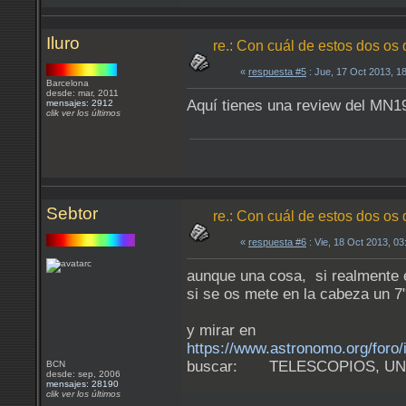
Iluro
re.: Con cuál de estos dos os
«
respuesta #5
: Jue, 17 Oct 2013, 1
Barcelona
desde: mar, 2011
Aquí tienes una review del MN
mensajes: 2912
clik ver los últimos
Sebtor
re.: Con cuál de estos dos os
«
respuesta #6
: Vie, 18 Oct 2013, 0
aunque una cosa, si realmente e
si se os mete en la cabeza un 7
y mirar en
https://www.astronomo.org/foro/
buscar: TELESCOPIOS, UN 
BCN
desde: sep, 2006
mensajes: 28190
clik ver los últimos