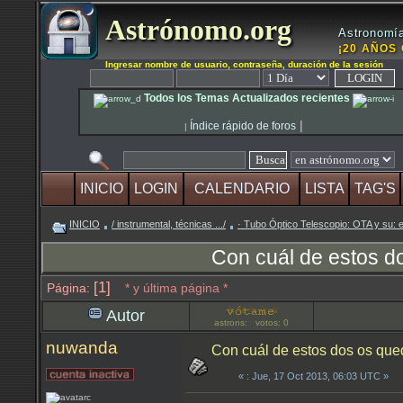
Astrónomo.org
Astronomía
¡20 AÑOS 
Ingresar nombre de usuario, contraseña, duración de la sesión
Todos los Temas Actualizados recientes
|
Índice rápido de foros
|
INICIO
LOGIN
CALENDARIO
LISTA
TAG'S
INICIO
/ instrumental, técnicas .../
· Tubo Óptico Telescopio: OTA y su: e
Con cuál de estos d
[1]
Página:
* y última página *
Autor
astrons: votos: 0
nuwanda
Con cuál de estos dos os qu
«
: Jue, 17 Oct 2013, 06:03 UTC »