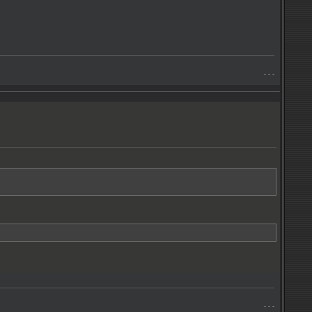
- - -
- - -