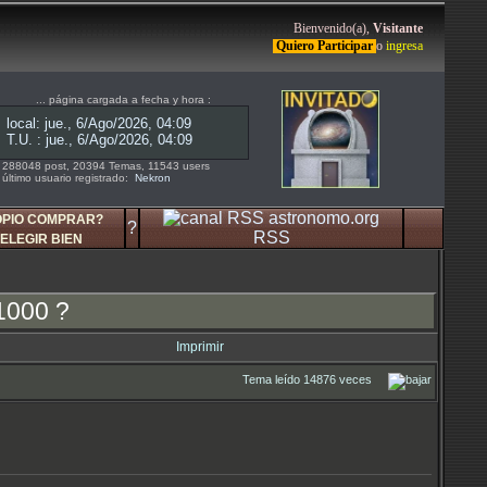
Bienvenido(a),
Visitante
Quiero Participar
o
ingresa
... página cargada a fecha y hora :
288048 post, 20394 Temas, 11543 users
último usuario registrado:
Nekron
OPIO COMPRAR?
?
RSS
ELEGIR BIEN
1000 ?
Imprimir
Tema leído 14876 veces