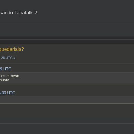
sando Tapatalk 2
 quedaríais?
8:28 UTC »
:49 UTC
 es el peso.
obusta
06:03 UTC