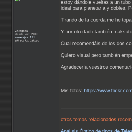
estoy dándole vueltas a un tubo
ideal para planetaria y dobles. 
Tirando de la cuerda me he top
Y por otro lado también maksut
Zaragoza
desde: oct, 2010
mensajes: 121
clik ver los últimos
Cual recomendáis de los dos co
Quiero visual pero también empe
Agradecería vuestros comentari
Mis fotos:
https://www.flickr.co
otros temas relacionados reco
Análisis Óptico de tipos de Tele