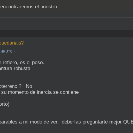
 encontraremos el nuestro.
 quedaríais?
5:49 UTC »
 refiero, es el peso.
ontura robusta
doterreno ? No
, su momento de inercia se contiene
orto)
arables a mi modo de ver, deberías preguntarte mejor Q