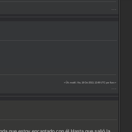
- - -
« Últ. modif.: Vie, 18 Oct 2013, 12:49 UTC por Iluro »
- - -
nda que estoy encantado con él.Hasta que salió la