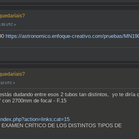
 quedaríais?
8:35 UTC »
190
https://astronomico.enfoque-creativo.com/pruebas/MN1
 quedaríais?
3:10 UTC »
stás dudando entre esos 2 tubos tan distintos, yo te diría
" con 2700mm de focal - F.15
index.php?action=links;cat=15
EXAMEN CRÍTICO DE LOS DISTINTOS TIPOS DE