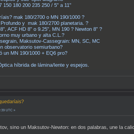
150 180 200 235 250 / 5" a 11"
ríais? mak 180/2700 o MN 190/1000 ?
 Profundo y mak 180/2700 planetaria. ?
8", ACF HD 8" o 9.25", MN 190 ? Newton 8" ?
orno muy urbano y alta C.L.?
segrain, Maksutov-Cassegrain: MN, SC, MC
 en observatorio semiurbano?
 ó un MN 190/1000 + EQ6 pro?
Óptica híbrida de lámina/lente y espejos.
 quedaríais?
9:39 UTC »
ov, sino un Maksutov-Newton: en dos palabras, une la calid