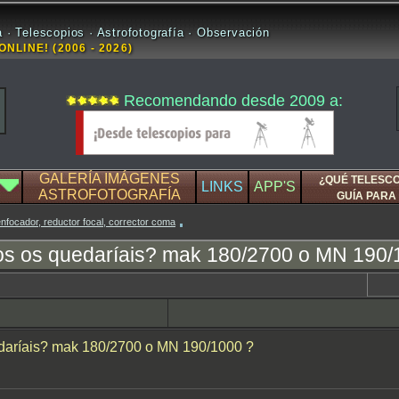
 · Telescopios · Astrofotografía · Observación
ONLINE! (2006 - 2026)
Recomendando desde 2009 a:
GALERÍA IMÁGENES
¿QUÉ TELESC
LINKS
APP'S
ASTROFOTOGRAFÍA
GUÍA PARA 
nfocador, reductor focal, corrector coma
os os quedaríais? mak 180/2700 o MN 190/
edaríais? mak 180/2700 o MN 190/1000 ?