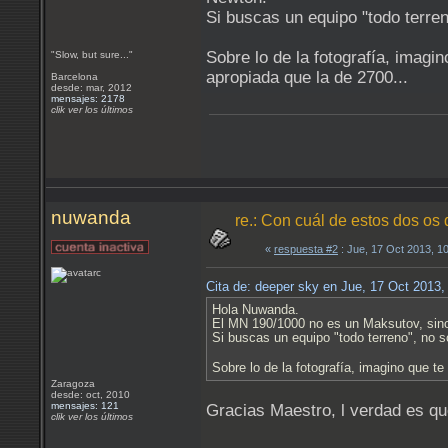
Si buscas un equipo "todo terren
Sobre lo de la fotografía, imag
"Slow, but sure..."
apropiada que la de 2700...
Barcelona
desde: mar, 2012
mensajes: 2178
clik ver los últimos
nuwanda
re.: Con cuál de estos dos os
«
respuesta #2
: Jue, 17 Oct 2013, 1
Cita de: deeper sky en Jue, 17 Oct 2013
Hola Nuwanda.
El MN 190/1000 no es un Maksutov, sino
Si buscas un equipo "todo terreno", no s
Sobre lo de la fotografía, imagino que 
Zaragoza
desde: oct, 2010
mensajes: 121
Gracias Maestro, l verdad es q
clik ver los últimos