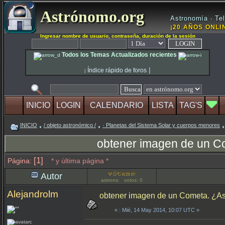
Astrónomo.org
Astronomía · Tel
¡20 AÑOS ONLIN
Ingresar nombre de usuario, contraseña, duración de la sesión
Todos los Temas Actualizados recientes
|
Índice rápido de foros
|
INICIO
LOGIN
CALENDARIO
LISTA
TAG'S
INICIO
/ objeto astronómico /
· Planetas del Sistema Solar y cuerpos menores
obtener imagen de un C
[1]
Página:
* y última página *
Autor
astrons: votos: 0
Alejandrolm
obtener imagen de un Cometa. ¿As
«
: Mié, 14 May 2014, 10:07 UTC »