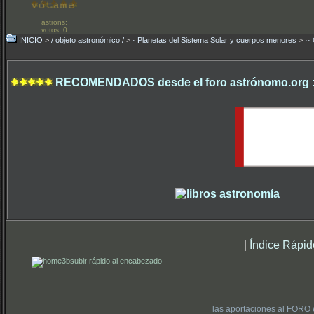
astrons:
votos: 0
INICIO
>
/ objeto astronómico /
>
· Planetas del Sistema Solar y cuerpos menores
>
··
RECOMENDADOS desde el foro astrónomo.org 
|
Índice Rápid
subir rápido al encabezado
las aportaciones al FORO 