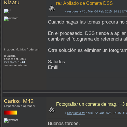
Klaatu
re.: Apilado de Cometa DSS
«
respuesta #3
: Mié, 04 Feb 2015, 14:21 UT
Cuando hagas las tomas procura no se
En el procesado, DSS tiende a apilar
cambiar el fotograma de referencia al
Otra solución es eliminar un fotogram
Imagen: Mathias Pedersen
Igualada
desde: oct, 2011
Saludos
mensajes: 1243
clik ver los últimos
Emili
Carlos_M42
Fotografiar un cometa de mag.: +3 
Empezando a aprender
«
respuesta #4
: Mié, 22 Oct 2025, 14:45 UT
Buenas tardes.