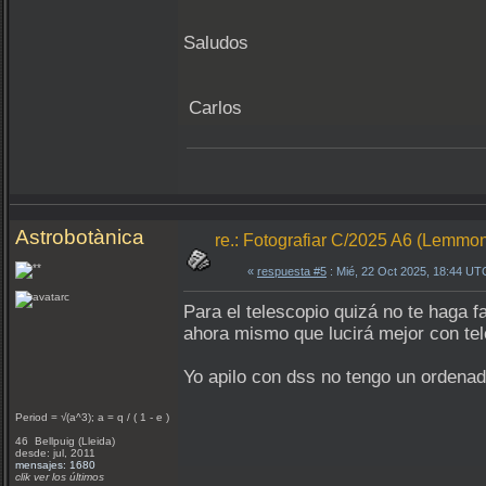
Saludos
Carlos
Astrobotànica
re.: Fotografiar C/2025 A6 (Lemmo
«
respuesta #5
: Mié, 22 Oct 2025, 18:44 UT
Para el telescopio quizá no te haga f
ahora mismo que lucirá mejor con tel
Yo apilo con dss no tengo un ordenad
Period = √(a^3); a = q / ( 1 - e )
46 Bellpuig (Lleida)
desde: jul, 2011
mensajes: 1680
clik ver los últimos