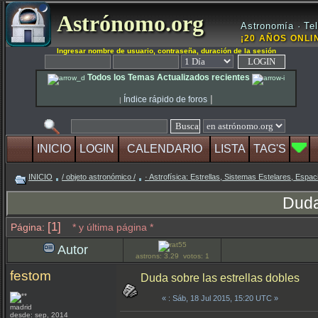
Astrónomo.org
Astronomía · Tel
¡20 AÑOS ONLIN
Ingresar nombre de usuario, contraseña, duración de la sesión
Todos los Temas Actualizados recientes
|
Índice rápido de foros
|
INICIO
LOGIN
CALENDARIO
LISTA
TAG'S
INICIO
/ objeto astronómico /
· Astrofísica: Estrellas, Sistemas Estelares, Espaci
Duda
[1]
Página:
* y última página *
Autor
astrons: 3.29 votos: 1
festom
Duda sobre las estrellas dobles
«
: Sáb, 18 Jul 2015, 15:20 UTC »
madrid
desde: sep, 2014