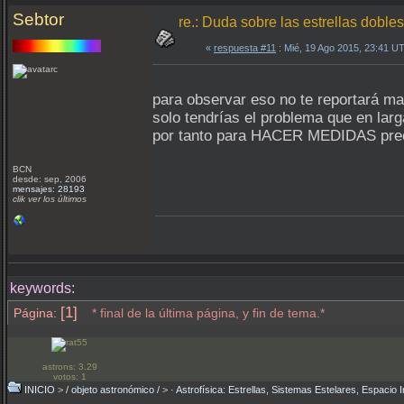
Sebtor
re.: Duda sobre las estrellas dobles
«
respuesta #11
: Mié, 19 Ago 2015, 23:41 U
para observar eso no te reportará 
solo tendrías el problema que en lar
por tanto para HACER MEDIDAS prec
BCN
desde: sep, 2006
mensajes: 28193
clik ver los últimos
keywords:
[1]
Página:
* final de la última página, y fin de tema.*
astrons: 3.29
votos: 1
INICIO
>
/ objeto astronómico /
>
· Astrofísica: Estrellas, Sistemas Estelares, Espacio I