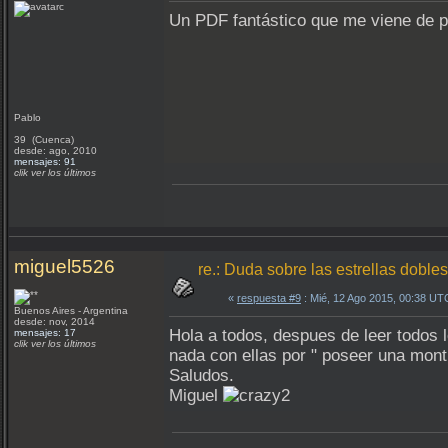
Un PDF fantástico que me viene de p
Pablo
39 (Cuenca)
desde: ago, 2010
mensajes: 91
clik ver los últimos
miguel5526
re.: Duda sobre las estrellas dobles
«
respuesta #9
: Mié, 12 Ago 2015, 00:38 UT
Buenos Aires - Argentina
desde: nov, 2014
Hola a todos, despues de leer todos l
mensajes: 17
clik ver los últimos
nada con ellas por " poseer una mont
Saludos.
Miguel