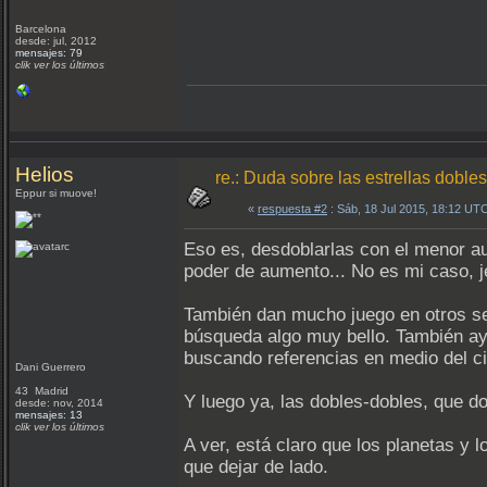
Barcelona
desde: jul, 2012
mensajes: 79
clik ver los últimos
Helios
re.: Duda sobre las estrellas dobles
Eppur si muove!
«
respuesta #2
: Sáb, 18 Jul 2015, 18:12 UT
Eso es, desdoblarlas con el menor a
poder de aumento... No es mi caso, je
También dan mucho juego en otros sent
búsqueda algo muy bello. También ay
buscando referencias en medio del ci
Dani Guerrero
43 Madrid
Y luego ya, las dobles-dobles, que d
desde: nov, 2014
mensajes: 13
clik ver los últimos
A ver, está claro que los planetas y
que dejar de lado.