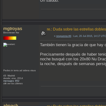
Un saludo.
mgtroyas
re.: Duda sobre las estrellas dobles
Binoviewer ftw
«
respuesta #4
: Lun, 20 Jul 2015, 14:17 UTC
También tienen la gracia de que hay 
Precisamente después de haber tenido
noche busqué con los 20x80 Nu Dracon
la noche, después de semanas persig
Pedes in terra ad sidera visus
43 Madrid
desde: ene, 2014
mensajes: 852
clik ver los últimos
almach