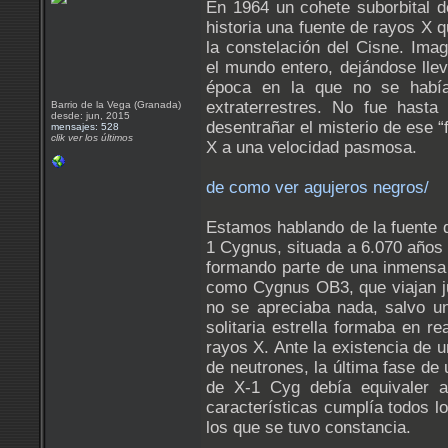
En 1964 un cohete suborbital d
historia una fuente de rayos X 
la constelación del Cisne. Imag
el mundo entero, dejándose llev
época en la que no se había
extraterrestres. No fue has
Barrio de la Vega (Granada)
desde: jun, 2015
desentrañar el misterio de ese “
mensajes: 528
clik ver los últimos
X a una velocidad pasmosa.
de como ver agujeros negros/
Estamos hablando de la fuente 
1 Cygnus, situada a 6.070 años l
formando parte de una inmensa 
como Cygnus OB3, que viajan ju
no se apreciaba nada, salvo un
solitaria estrella formaba en r
rayos X. Ante la existencia de 
de neutrones, la última fase d
de X-1 Cyg debía equivaler a
características cumplía todos lo
los que se tuvo constancia.