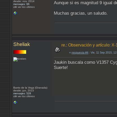
desde: nov, 2014
Aunque si es magnitud 9 igual d
mensajes: 96
clik ver los últimos
Muchas gracias, un saludo.
Sheliak
re.: Observación y artículo: X
«
respuesta #4
: Vie, 11 Sep 2015, 1
Jaukin buscala como V1357 Cyg, 
Suerte!
Barrio de la Vega (Granada)
desde: jun, 2015
mensajes: 528
clik ver los últimos