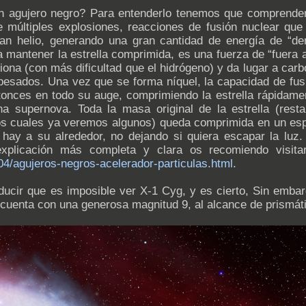
n agujero negro? Para entenderlo tenemos que comprender 
e múltiples explosiones, reacciones de fusión nuclear que 
n helio, generando una gran cantidad de energía de “den
a a mantener la estrella comprimida, es una fuerza de “fuer
iona (con más dificultad que el hidrógeno) y da lugar a car
sados. Una vez que se forma níquel, la capacidad de fusión
ntonces en todo su auge, comprimiendo la estrella rápidamen
a supernova. Toda la masa original de la estrella (res
os cuales ya veremos algunos) queda comprimida en un esp
hay a su alrededor, no dejando si quiera escapar la luz. 
explicación más completa y clara os recomiendo visitar
04/agujeros-negros-acelerador-particulas.html
.
ucir que es imposible ver X-1 Cyg, y es cierto, Sin embar
e cuenta con una generosa magnitud 9, al alcance de prismát