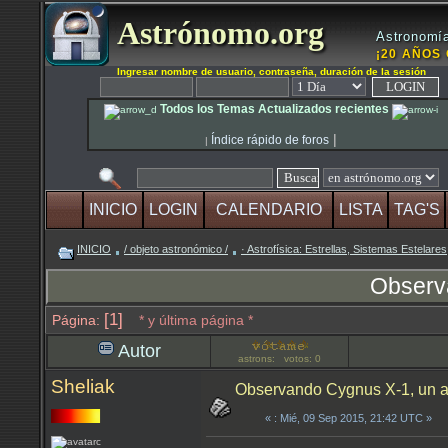
Astrónomo.org
Astronomía
¡20 AÑOS 
Ingresar nombre de usuario, contraseña, duración de la sesión
Todos los Temas Actualizados recientes
|
Índice rápido de foros
|
INICIO
LOGIN
CALENDARIO
LISTA
TAG'S
INICIO
/ objeto astronómico /
· Astrofísica: Estrellas, Sistemas Estelares
Observa
[1]
Página:
* y última página *
Autor
astrons: votos: 0
Sheliak
Observando Cygnus X-1, un a
«
: Mié, 09 Sep 2015, 21:42 UTC »