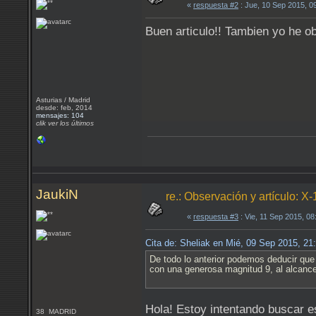
«
respuesta #2
: Jue, 10 Sep 2015, 0
Buen articulo!! Tambien yo he ob
Asturias / Madrid
desde: feb, 2014
mensajes: 104
clik ver los últimos
JaukiN
re.: Observación y artículo: X
«
respuesta #3
: Vie, 11 Sep 2015, 0
Cita de: Sheliak en Mié, 09 Sep 2015, 2
De todo lo anterior podemos deducir que 
con una generosa magnitud 9, al alcance
Hola! Estoy intentando buscar e
38 MADRID