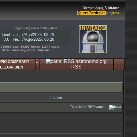
Bienvenido(a),
Visitante
Quiero Participar
o
ingresa
... página cargada a fecha y hora :
288067 post, 20395 Temas, 11544 users
último usuario registrado:
Kazuma
OPIO COMPRAR?
?
RSS
ELEGIR BIEN
Imprimir
Tema leído 7990 veces