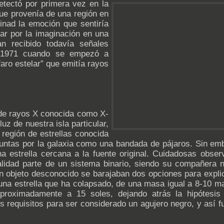
etectó por primera vez en la
que provenía de una región en
inad la emoción que sentiría
ar por la imaginación en una
n recibido todavía señales
ta 1971 cuando se empezó a
faro estelar” que emitía rayos
de rayos X conocida como X-
uz de nuestra isla particular,
región de estrellas conocida
ntas por la galaxia como una bandada de pájaros. Sin emb
a estrella cercana a la fuente original. Cuidadosas obse
ealidad parte de un sistema binario, siendo su compañera no
un objeto desconocido se barajaban dos opciones para explic
e una estrella que ha colapsado, de una masa igual a 8-10
proximadamente a 15 soles, dejando atrás la hipótesis
s requisitos para ser considerado un agujero negro, y así f