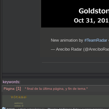
New animation by
#TeamRadar
— Arecibo Radar (@AreciboRa
keywords:
[1]
Página:
* final de la última página, y fin de tema.*
astrons:
votos: 0