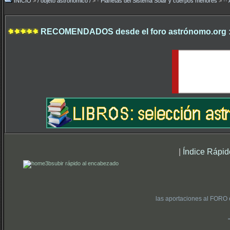
INICIO
>
/ objeto astronómico /
>
· Planetas del Sistema Solar y cuerpos menores
>
··
RECOMENDADOS desde el foro astrónomo.org 
|
Índice Rápid
subir rápido al encabezado
las aportaciones al FORO 