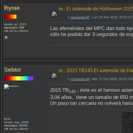
lhyrae
re.: El asteroide de Halloween 20
«
respuesta #3
: Lun, 02 Nov 2015, 07:51 U
desde: jul, 2015
Las efemérides del MPC dan todo tipo
mensajes: 396
clik ver los últimos
sólo he podido dar 3 segundos de exp
Sebtor
re.: 2015 TB145 El asteroide de H
«
respuesta #4
: Mar, 17 Oct 2023, 10:21 UT
2015 TB
, éste es el famoso aster
145
3,04 años, tiene un tamaño de 650 me
Un paso tan cercano no volverá hasta
BCN
desde: sep, 2006
mensajes: 28192
clik ver los últimos