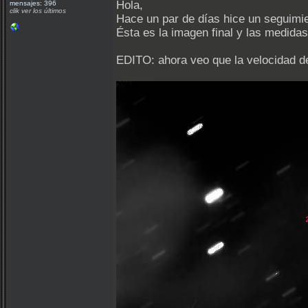
Hola,
mensajes: 396
clik ver los últimos
Hace un par de días hice un seguimie
Ésta es la imagen final y las medida
EDITO: ahora veo que la velocidad de