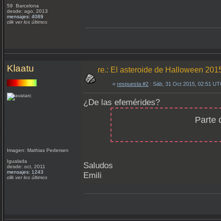
59 Barcelona
desde: ago, 2013
mensajes: 4089
clik ver los últimos
Klaatu
re.: El asteroide de Halloween 20
«
respuesta #2
: Sáb, 31 Oct 2015, 02:51 UT
¿De las efemérides?
Parte 
Imagen: Mathias Pedersen
Igualada
Saludos
desde: oct, 2011
mensajes: 1243
Emili
clik ver los últimos