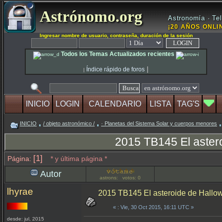
Astrónomo.org
Astronomía · Tel
¡20 AÑOS ONLIN
Ingresar nombre de usuario, contraseña, duración de la sesión
Todos los Temas Actualizados recientes
|
Índice rápido de foros
|
INICIO
LOGIN
CALENDARIO
LISTA
TAG'S
INICIO
/ objeto astronómico /
· Planetas del Sistema Solar y cuerpos menores
2015 TB145 El aster
[1]
Página:
* y última página *
Autor
astrons: votos: 0
lhyrae
2015 TB145 El asteroide de Hallo
«
: Vie, 30 Oct 2015, 16:11 UTC »
desde: jul, 2015