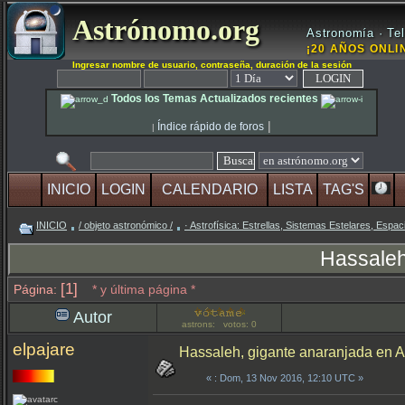
Astrónomo.org
Astronomía · Tel
¡20 AÑOS ONLIN
Ingresar nombre de usuario, contraseña, duración de la sesión
Todos los Temas Actualizados recientes
|
Índice rápido de foros
|
INICIO
LOGIN
CALENDARIO
LISTA
TAG'S
INICIO
/ objeto astronómico /
· Astrofísica: Estrellas, Sistemas Estelares, Espaci
Hassaleh
[1]
Página:
* y última página *
Autor
astrons: votos: 0
elpajare
Hassaleh, gigante anaranjada en A
«
: Dom, 13 Nov 2016, 12:10 UTC »