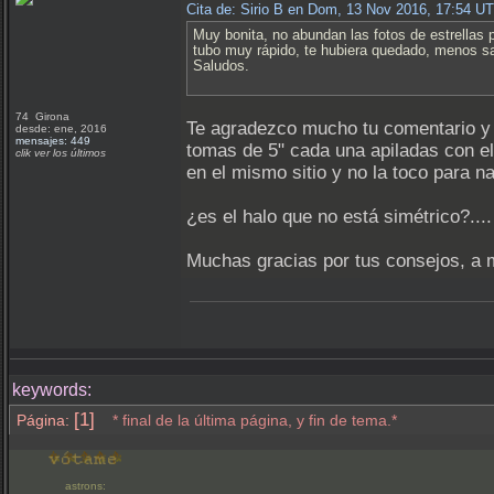
Cita de: Sirio B en Dom, 13 Nov 2016, 17:54 U
Muy bonita, no abundan las fotos de estrellas 
tubo muy rápido, te hubiera quedado, menos s
Saludos.
74 Girona
Te agradezco mucho tu comentario y m
desde: ene, 2016
mensajes: 449
tomas de 5" cada una apiladas con el
clik ver los últimos
en el mismo sitio y no la toco para n
¿es el halo que no está simétrico?..
Muchas gracias por tus consejos, a 
keywords:
[1]
Página:
* final de la última página, y fin de tema.*
astrons: