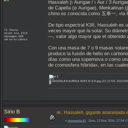
Hassaleh (ι Aurigae / ι Aur / 3 Aurig
de Capella (α Aurigae), Menkalinan (
chino es conocida como 五車一, «la Pri
De tipo espectral K3II, Hassaleh es 
veces mayor que la solar. Su diámetr
74 Girona
desde: ene, 2016
—, valor algo mayor que el obtenido a
mensajes: 449
clik ver los últimos
Con una masa de 7 o 9 masas solares
produce la fusión de helio en carbon
días como una supernova o como una 
de cromosfera híbrida», en las cuales
HASSALEH AURIGA 30X5 S=3,6.jpg
(23.23 KB, 800x598 
Sirio B
re.: Hassaleh, gigante anaranjada 
«
respuesta #1
: Dom, 13 Nov 2016, 17:54 U