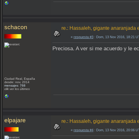
schacon
re.: Hassaleh, gigante anaranjada 
«
respuesta #3
: Dom, 13 Nov 2016, 18:21 U
Preciosa. A ver si me acuerdo y le e
Ciudad Real, España
desde: nov, 2014
mensajes: 768
clik ver los últimos
elpajare
re.: Hassaleh, gigante anaranjada 
«
respuesta #4
: Dom, 13 Nov 2016, 20:06 U