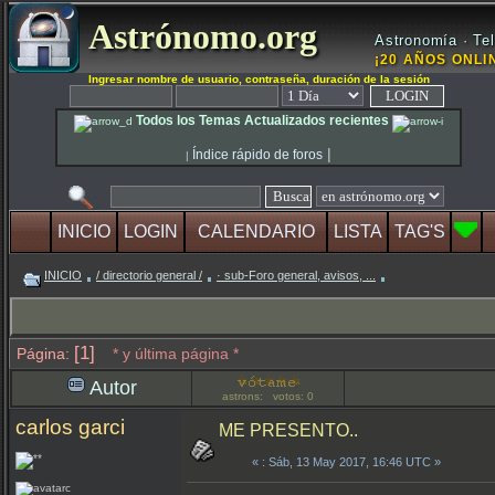
Astrónomo.org
Astronomía · Tel
¡20 AÑOS ONLIN
Ingresar nombre de usuario, contraseña, duración de la sesión
Todos los Temas Actualizados recientes
|
Índice rápido de foros
|
INICIO
LOGIN
CALENDARIO
LISTA
TAG'S
INICIO
/ directorio general /
· sub-Foro general, avisos, ...
[1]
Página:
* y última página *
Autor
astrons: votos: 0
carlos garci
ME PRESENTO..
«
: Sáb, 13 May 2017, 16:46 UTC »