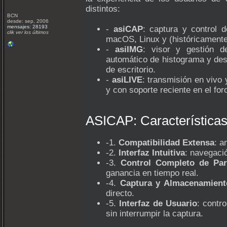
distintos:
BCN
desde: sep, 2006
mensajes: 28193
-
asiCAP
: captura y control 
clik ver los últimos
macOS, Linux y (históricamente
-
asiIMG
: visor y gestión d
automático de histograma y des
de escritorio.
-
asiLIVE
: transmisión en vivo 
y con soporte reciente en el for
ASICAP: Características
-1.
Compatibilidad Extensa
: a
-2.
Interfaz Intuitiva
: navegació
-3.
Control Completo de Pa
ganancia en tiempo real.
-4.
Captura y Almacenamient
directo.
-5.
Interfaz de Usuario
: contr
sin interrumpir la captura.