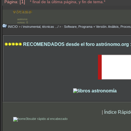
[1]
Página:
* final de la última página, y fin de tema.*
astrons:
votos: 0
INICIO
>
/ instrumental, técnicas .../
>
· Software, Programa + Versión. Análisis, Proces
RECOMENDADOS desde el foro astrónomo.org 
|
Índice Rápid
subir rápido al encabezado