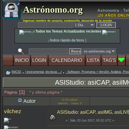
Astrónomo.org
Astronomía · Tel
¡20 AÑOS ONLIN
Ingresar nombre de usuario, contraseña, duración de la sesión
Todos los Temas Actualizados recientes
|
Índice rápido de foros
|
INICIO
LOGIN
CALENDARIO
LISTA
TAG'S
INICIO
/ instrumental, técnicas .../
· Software, Programa + Versión. Análisis, Pro
ASIStudio: asiCAP, asiI
[1]
Página:
* y última página *
Autor
astrons: votos: 0
vilchez
ASIStudio: asiCAP, asiIMG, asiLIV
«
: Sáb, 03 Jun 2017, 05:32 UTC »