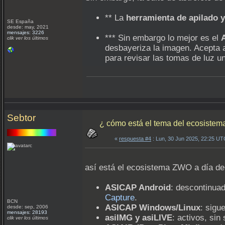
** La
herramienta de apilado y
SE España
desde: may, 2021
mensajes: 3226
*** Sin embargo lo mejor es el
A
clik ver los últimos
desbayeriza la imagen. Acepta a
para revisar las tomas de luz un
Sebtor
¿ cómo está el tema del ecosiste
«
respuesta #4
: Lun, 30 Jun 2025, 22:25 UT
así está el ecosistema ZWO a día de
ASICAP Android
: descontinuad
Capture
.
BCN
ASICAP Windows/Linux
: sigu
desde: sep, 2006
mensajes: 28193
asiIMG y asiLIVE
: activos, si
clik ver los últimos