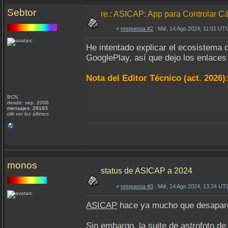
Sebtor
re.: ASICAP: App para Controlar 
«
respuesta #2
: Mié, 14 Ago 2024, 11:01 UT
He intentado explicar el ecosistema
GooglePlay, así que dejo los enlaces 
Nota del Editor Técnico (act. 2026)
BCN
desde: sep, 2006
mensajes: 28193
clik ver los últimos
monos
status de ASICAP a 2024
«
respuesta #3
: Mié, 14 Ago 2024, 13:34 UT
ASICAP
hace ya mucho que desaparec
Sin embargo, la suite de astrofoto d