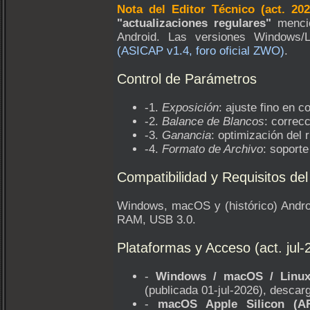
Nota del Editor Técnico (act. 202
"actualizaciones regulares"
mencio
Android. Las versiones Windows/L
(ASICAP v1.4, foro oficial ZWO)
.
Control de Parámetros
-1.
Exposición
: ajuste fino en c
-2.
Balance de Blancos
: correcc
-3.
Ganancia
: optimización del r
-4.
Formato de Archivo
: soport
Compatibilidad y Requisitos de
Windows, macOS y (histórico) Andro
RAM, USB 3.0.
Plataformas y Acceso (act. jul-
-
Windows / macOS / Linu
(publicada 01-jul-2026), descar
-
macOS Apple Silicon (A