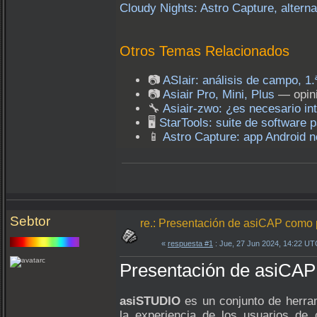
Cloudy Nights: Astro Capture, alterna
Otros Temas Relacionados
📷
ASIair: análisis de campo, 1.
📷
Asiair Pro, Mini, Plus
— opini
🔧
Asiair-zwo: ¿es necesario in
🖥️
StarTools: suite de software p
📱
Astro Capture: app Android 
Sebtor
re.: Presentación de asiCAP como
«
respuesta #1
: Jue, 27 Jun 2024, 14:22 UT
Presentación de asiCA
asiSTUDIO
es un conjunto de herra
la experiencia de los usuarios de