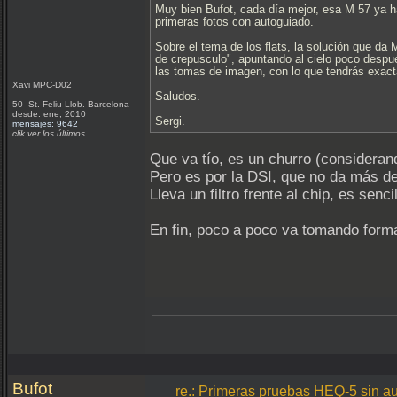
Muy bien Bufot, cada día mejor, esa M 57 ya h
primeras fotos con autoguiado.
Sobre el tema de los flats, la solución que da
de crepusculo", apuntando al cielo poco despué
las tomas de imagen, con lo que tendrás exact
Xavi MPC-D02
Saludos.
50 St. Feliu Llob. Barcelona
desde: ene, 2010
Sergi.
mensajes: 9642
clik ver los últimos
Que va tío, es un churro (considerand
Pero es por la DSI, que no da más de 
Lleva un filtro frente al chip, es senc
En fin, poco a poco va tomando forma
Bufot
re.: Primeras pruebas HEQ-5 sin a