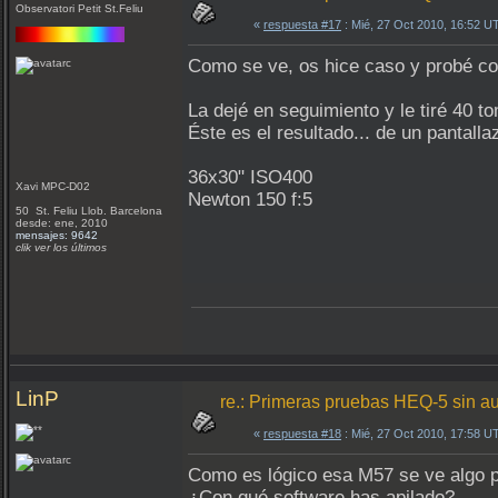
Observatori Petit St.Feliu
«
respuesta #17
: Mié, 27 Oct 2010, 16:52 U
Como se ve, os hice caso y probé con
La dejé en seguimiento y le tiré 40 t
Éste es el resultado... de un pantall
36x30" ISO400
Xavi MPC-D02
Newton 150 f:5
50 St. Feliu Llob. Barcelona
desde: ene, 2010
mensajes: 9642
clik ver los últimos
LinP
re.: Primeras pruebas HEQ-5 sin a
«
respuesta #18
: Mié, 27 Oct 2010, 17:58 U
Como es lógico esa M57 se ve algo 
¿Con qué software has apilado?