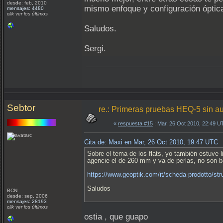
desde: feb, 2010
mismo enfoque y configuración óptic
mensajes: 4480
clik ver los últimos
Saludos.
Sergi.
Sebtor
re.: Primeras pruebas HEQ-5 sin a
«
respuesta #15
: Mar, 26 Oct 2010, 22:49 U
Cita de: Maxi en Mar, 26 Oct 2010, 19:47 UTC
Sobre el tema de los flats, yo también estuve 
agencie el de 260 mm y va de perlas, no son ba
https://www.geoptik.com/it/scheda-prodotto/stru
Saludos
BCN
desde: sep, 2006
mensajes: 28193
clik ver los últimos
ostia , que guapo