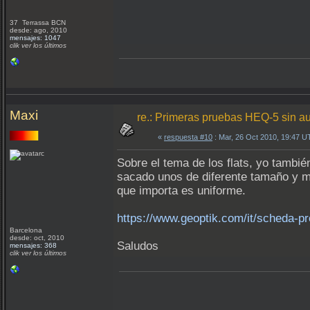
37 Terrassa BCN
desde: ago, 2010
mensajes: 1047
clik ver los últimos
Maxi
re.: Primeras pruebas HEQ-5 sin a
«
respuesta #10
: Mar, 26 Oct 2010, 19:47 U
Sobre el tema de los flats, yo tambié
sacado unos de diferente tamaño y me
que importa es uniforme.
https://www.geoptik.com/it/scheda-pro
Barcelona
desde: oct, 2010
Saludos
mensajes: 368
clik ver los últimos