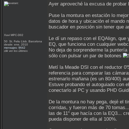
Ayer aproveché la excusa de probar 
Puse la montura en estación lo mejor 
datos de hora y ubicación el mando no
buscador en posición sin tener que 
Xavi MPC-D02
Le dí un repaso con el EQAlign, que 
50 St. Feliu Llob. Barcelona
EQ, que funciona con cualquier webc
desde: ene, 2010
mensajes: 9642
No deja de sorprenderme la puntería 
clik ver los últimos
sólo con pulsar un par de botones
Metí la Meade DSI con el reductor 0'
referencia para comparar las cámaras
estrenarlo mañana (es un 80/400) aun
Estuve probando el autoguiado con el
conectarlo al PC y usando PHD Guidi
De la montura no hay pega, dejé el ti
corridas, y fueron más de 70 tomas..
las de 11" que hacía con la EQ3... cr
pueda disponer de ella al 100%.