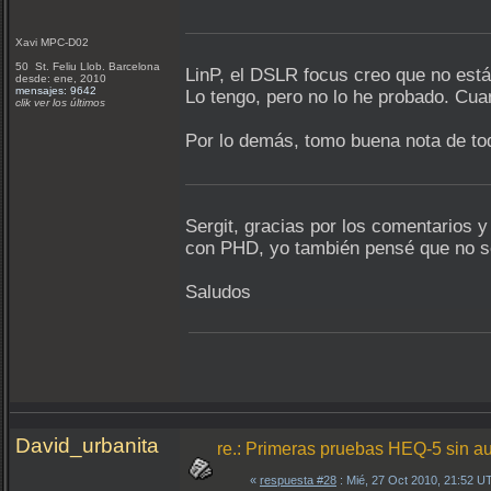
Xavi MPC-D02
50 St. Feliu Llob. Barcelona
LinP, el DSLR focus creo que no está
desde: ene, 2010
mensajes: 9642
Lo tengo, pero no lo he probado. Cua
clik ver los últimos
Por lo demás, tomo buena nota de t
Sergit, gracias por los comentarios y 
con PHD, yo también pensé que no se
Saludos
David_urbanita
re.: Primeras pruebas HEQ-5 sin a
«
respuesta #28
: Mié, 27 Oct 2010, 21:52 U