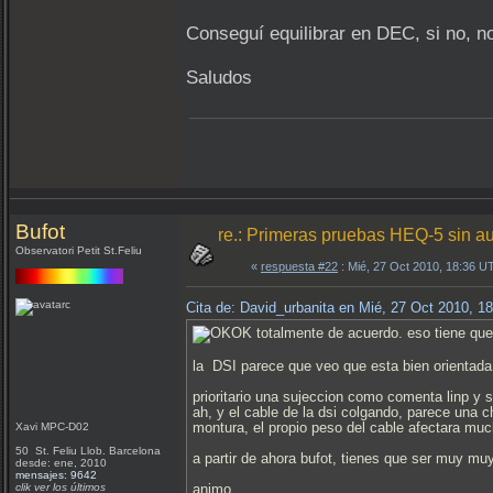
Conseguí equilibrar en DEC, si no, no
Saludos
Bufot
re.: Primeras pruebas HEQ-5 sin a
Observatori Petit St.Feliu
«
respuesta #22
: Mié, 27 Oct 2010, 18:36 U
Cita de: David_urbanita en Mié, 27 Oct 2010, 1
totalmente de acuerdo. eso tiene que 
la DSI parece que veo que esta bien orientada, 
prioritario una sujeccion como comenta linp y s
ah, y el cable de la dsi colgando, parece una ch
montura, el propio peso del cable afectara mu
Xavi MPC-D02
50 St. Feliu Llob. Barcelona
a partir de ahora bufot, tienes que ser muy muy 
desde: ene, 2010
mensajes: 9642
clik ver los últimos
animo