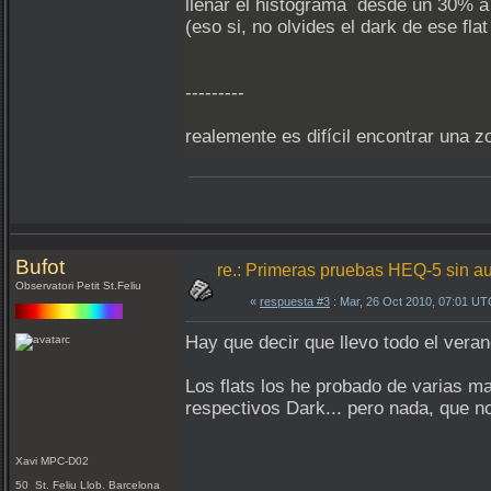
llenar el histograma desde un 30% 
(eso si, no olvides el dark de ese fla
---------
realemente es difícil encontrar una 
Bufot
re.: Primeras pruebas HEQ-5 sin a
Observatori Petit St.Feliu
«
respuesta #3
: Mar, 26 Oct 2010, 07:01 UT
Hay que decir que llevo todo el veran
Los flats los he probado de varias ma
respectivos Dark... pero nada, que no
Xavi MPC-D02
50 St. Feliu Llob. Barcelona