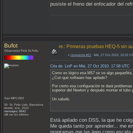
pusiste el freno del enfocador del ref
Bufot
re.: Primeras pruebas HEQ-5 sin a
Observatori Petit St.Feliu
«
respuesta #21
: Mié, 27 Oct 2010, 18:26 U
Cita de: LinP en Mié, 27 Oct 2010, 17:58 UTC
Como es lógico esa M57 se ve algo pequeñita
¿Con qué software has apilado?
Por cierto esa configuración te dará problemas
superior del Newton y después montar el tubo
Xavi MPC-D02
Un saludo.
50 St. Feliu Llob. Barcelona
desde: ene, 2010
mensajes: 9642
clik ver los últimos
Está apilado con DSS, la que he colga
Me queda tanto por aprender... me e
programas me las leen como escala de