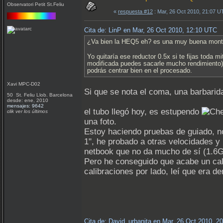
Observatori Petit St.Feliu
«
respuesta #12
: Mar, 26 Oct 2010, 21:07 U
Cita de: LinP en Mar, 26 Oct 2010, 12:10 UTC
¿Va bien la HEQ5 eh? es una muy buena montur
Yo quitaría ese reductor 0.5x si te fijas toda
modificada puedes sacarle mucho rendimiento). 
podrás centrar bien en el procesado.
Xavi MPC-D02
Si que se nota el coma, una barbari
50 St. Feliu Llob. Barcelona
desde: ene, 2010
mensajes: 9642
el tubo llegó hoy, es estupendo
clik ver los últimos
una foto.
Estoy haciendo pruebas de guiado, no
1", he probado a otras velocidades 
netbook que no da mucho de sí (1.6
Pero he conseguido que acabe un ca
calibraciones por lado, leí que era d
Cita de: David_urbanita en Mar, 26 Oct 2010, 2