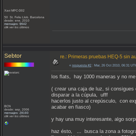
Xavi MPC-D02
50 St. Feliu Llob. Barcelona
desde: ene, 2010
mensajes: 9642
clik ver los últimos
Sebtor
re.: Primeras pruebas HEQ-5 sin a
«
respuesta #2
: Mar, 26 Oct 2010, 06:31 UT
los flats, hay 1000 maneras y no me
( crear una caja de luz, si consigu
disparar a la cúpula, ufff
hacerlos justo al crepúsculo, con e
acabar en fiasco)
BCN
desde: sep, 2006
mensajes: 28193
clik ver los últimos
y hay una muy interesante, algo sorp
haz ésto, ... busca la zona a fotog