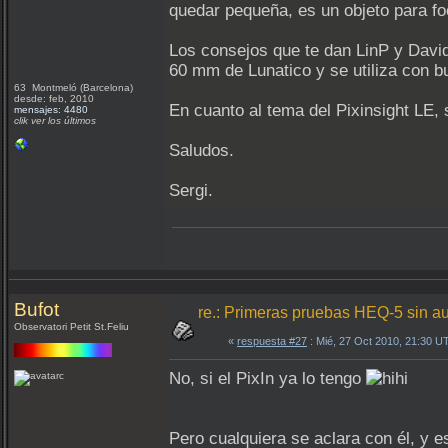
quedar pequeña, es un objeto para f
Los consejos que te dan LinP y David
60 mm de Lunatico y se utiliza con 
63 Montmeló (Barcelona)
desde: feb, 2010
En cuanto al tema del Pixinsight LE, 
mensajes: 4480
clik ver los últimos
Saludos.
Sergi.
Bufot
re.: Primeras pruebas HEQ-5 sin a
Observatori Petit St.Feliu
«
respuesta #27
: Mié, 27 Oct 2010, 21:30 U
No, si el PixIn ya lo tengo
Pero cualquiera se aclara con él, y e