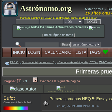
Astrónomo.org
Astronomía · Tel
¡20 AÑOS ONLIN
Ingresar nombre de usuario, contraseña, duración de la sesión
Todos los Temas Actualizados recientes
|
Índice rápido de foros
|
INICIO
LOGIN
CALENDARIO
LISTA
TAG'S
INICIO
/ instrumental, técnicas .../
· Cámaras Astrofotografía, CCD's, WebCam'
Primeras pru
[1]
Página:
2
3
avanzar a la siguiente página
Autor
astrons: 6.35 votos: 2
Bufot
Primeras pruebas HEQ-5: Ensayos
Observatori Petit St.Feliu
«
: Lun, 25 Oct 2010, 21:48 UTC »