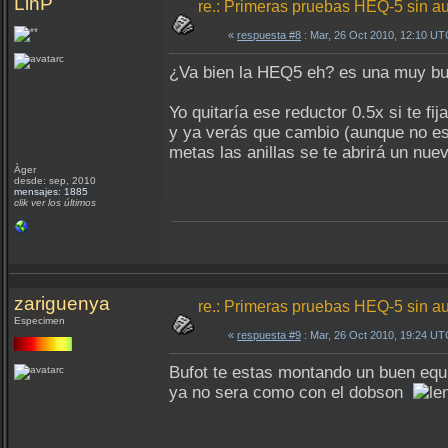
LinP
re.: Primeras pruebas HEQ-5 sin a
«
respuesta #8
: Mar, 26 Oct 2010, 12:10 UT
¿Va bien la HEQ5 eh? es una muy bue
Yo quitaría ese reductor 0.5x si te f
y ya verás que cambio (aunque no es
metas las anillas se te abrirá un nue
Àger
desde: sep, 2010
mensajes: 1885
clik ver los últimos
zariguenya
re.: Primeras pruebas HEQ-5 sin a
Especimen
«
respuesta #9
: Mar, 26 Oct 2010, 19:24 UT
Bufot te estas montando un buen equ
ya no sera como con el dobson