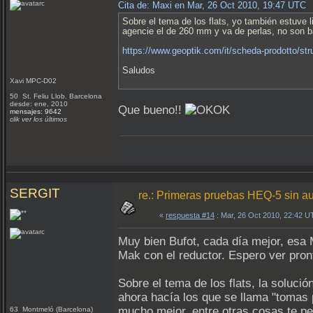
Cita de: Maxi en Mar, 26 Oct 2010, 19:47 UTC
Sobre el tema de los flats, yo también estuve 
agencie el de 260 mm y va de perlas, no son ba
https://www.geoptik.com/it/scheda-prodotto/stru
Saludos
Xavi MPC-D02
50 St. Feliu Llob. Barcelona
desde: ene, 2010
Que bueno!!
mensajes: 9642
clik ver los últimos
SERGIT
re.: Primeras pruebas HEQ-5 sin a
«
respuesta #14
: Mar, 26 Oct 2010, 22:42 U
Muy bien Bufot, cada día mejor, esa 
Mak con el reductor. Espero ver pron
Sobre el tema de los flats, la soluci
ahora hacía los que se llama "tomas 
mucho mejor, entre otras cosas te pe
63 Montmeló (Barcelona)