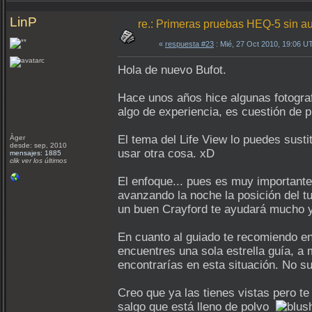
LinP
re.: Primeras pruebas HEQ-5 sin a
«
respuesta #23
: Mié, 27 Oct 2010, 19:06 U
Hola de nuevo Bufot.
Hace unos años hice algunas fotogra
algo de experiencia, es cuestión de 
El tema del Life View lo puedes sust
Àger
desde: sep, 2010
usar otra cosa. xD
mensajes: 1885
clik ver los últimos
El enfoque... pues es muy importante
avanzando la noche la posición del tu
un buen Crayford te ayudará mucho y
En cuanto al guiado te recomiendo en
encuentres una sola estrella guía, a
encontrarías en esta situación. No s
Creo que ya las tienes vistas pero t
salgo que está lleno de polvo