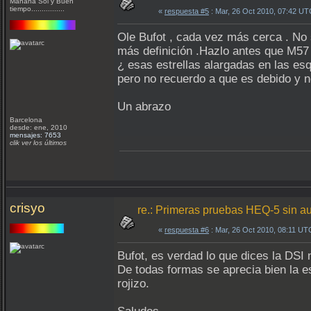
Mañana Sol y Buen
tiempo................
«
respuesta #5
: Mar, 26 Oct 2010, 07:42 UT
Ole Bufot , cada vez más cerca . No
más definición .Hazlo antes que M5
¿ esas estrellas alargadas en las es
pero no recuerdo a que es debido y 
Un abrazo
Barcelona
desde: ene, 2010
mensajes: 7653
clik ver los últimos
crisyo
re.: Primeras pruebas HEQ-5 sin a
«
respuesta #6
: Mar, 26 Oct 2010, 08:11 UT
Bufot, es verdad lo que dices la DS
De todas formas se aprecia bien la es
rojizo.