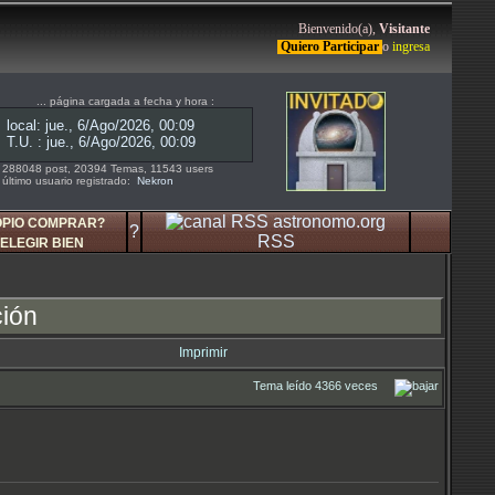
Bienvenido(a),
Visitante
Quiero Participar
o
ingresa
... página cargada a fecha y hora :
288048 post, 20394 Temas, 11543 users
último usuario registrado:
Nekron
OPIO COMPRAR?
?
RSS
ELEGIR BIEN
ción
Imprimir
Tema leído 4366 veces