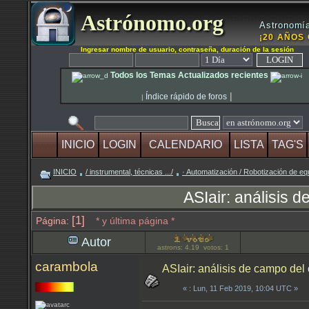
Astrónomo.org
Astronomía
¡20 AÑOS 
Ingresar nombre de usuario, contraseña, duración de la sesión
Todos los Temas Actualizados recientes
|
Índice rápido de foros
|
INICIO
LOGIN
CALENDARIO
LISTA
TAG'S
INICIO
/ instrumental, técnicas .../
· Automatización / Robotización de eq
ASIair: análisis 
[1]
Página:
* y última página *
Autor
astrons: 4.19 votos: 1
carambola
ASIair: análisis de campo de
«
: Lun, 11 Feb 2019, 10:04 UTC »