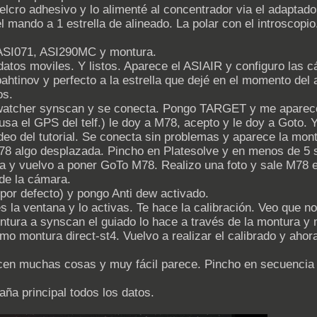
velcro adhesivo y lo alimenté al concentrador via el adaptado
l mando a 1 estrella de alineado. La polar con el introscop
 ASI071, ASI290MC y montura.
datos moviles. Y listos. Aparece el ASIAIR y configuro las 
bahtinov y perfecto a la estrella que dejé en el momento del
os.
atcher synscan y se conecta. Pongo TARGET y me aparece 
usa el GPS del telf.) le doy a M78, acepto y le doy a Goto.
ideo del tutorial. Se conecta sin problemas y aparece la mon
M78 algo desplazada. Pincho en Platesolve y en menos de 5 
a y vuelvo a poner GoTo M78. Realizo una foto y sale M78 
de la cámara.
3 por defecto) y pongo Anti dew activado.
 la ventana y lo activas. Te hace la calibración. Veo que n
tura a synscan el guiado lo hace a través de la montura y n
o montura direct-st4. Vuelvo a realizar el calibrado y ahora s
cen muchas cosas y muy fácil parece. Pincho en secuencia p
ña principal todos los datos.