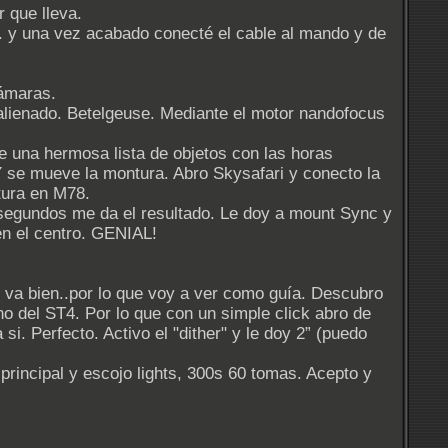
r que lleva.
io. y una vez acabado conecté el cable al mando y de
cámaras.
 alienado. Betelgeuse. Mediante el motor nandofocus
una hermosa lista de objetos con las horas
 Y se mueve la montura. Abro Skysafari y conecto la
tura en M78.
segundos me da el resultado. Le doy a mount Sync y
en el centro. GENIAL!
o va bien..por lo que voy a ver como guía. Descubro
o del ST4. Por lo que con un simple click abro de
i. Perfecto. Activo el "dither" y le doy 2” (puedo
rincipal y escojo lights, 300s 60 tomas. Acepto y