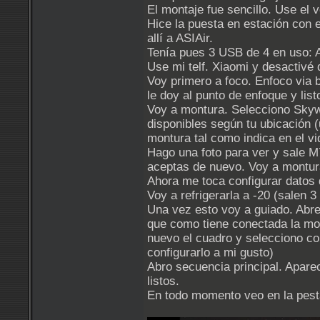
El montaje fue sencillo. Use el 
Hice la puesta en estación con e
allí a ASIAir.
Tenía pues 3 USB de 4 en uso:
Use mi telf. Xiaomi y desactivé 
Voy primero a foco. Enfoco via 
le doy al punto de enfoque y list
Voy a montura. Selecciono Skyw
disponibles según tu ubicación (
montura tal como indica en el v
Hago una foto para ver y sale 
aceptas de nuevo. Voy a montur
Ahora me toca configurar datos 
Voy a refrigerarla a -20 (salen 
Una vez esto voy a guiado. Abres
que como tiene conectada la mon
nuevo el cuadro y selecciono com
configurarlo a mi gusto)
Abro secuencia principal. Apare
listos.
En todo momento veo en la pesta