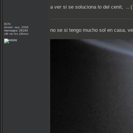
a ver si se soluciona lo del cenit, .
BCN
desde: sep, 2006
no se si tengo mucho sol en casa, ve
mensajes: 28193
clik ver los últimos