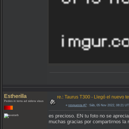
Estherilla
re.: Taurus T300 - Llegó el nuevo te
Pedes in terra ad sidera visus
«
respuesta #7
: Sáb, 05 Nov 2022, 08:21 U
es precioso. EN tu foto no se apreci
muchas gracias por compartirnos la r