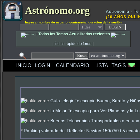
Astrónomo.org
Astronomía · Tel
¡20 AÑOS ONLIN
Ingresar nombre de usuario, contraseña, duración de la sesión
Todos los Temas Actualizados recientes
|
Índice rápido de foros
|
INICIO
LOGIN
CALENDARIO
LISTA
TAG'S
Guía: elegir Telescopio Bueno, Barato y Niño
tu Mejor Telescopio para Ver Planetas y la L
Buenos Telescopios Transportables o en una 
*
Ranking valorado de: Reflector Newton 150/750 f.5 ecuator