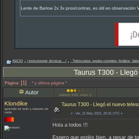
Lente de Barlow 2x 3x pros/contras, es útil en observación 
INICIO
/ instrumental, técnicas .../
· Telescopios: equipo completo, Análisis, Val
Taurus T300 - Llegó 
[1]
Página:
* y última página *
Autor
astrons: 5.63 votos: 2
Klondike
Taurus T300 - Llegó el nuevo telesc
aprendiz de todo y maestro de
nada
«
: Vie, 21 May 2021, 20:31 UTC »
Hola a todos !!!
Espero que estéis bien, a pesar de t