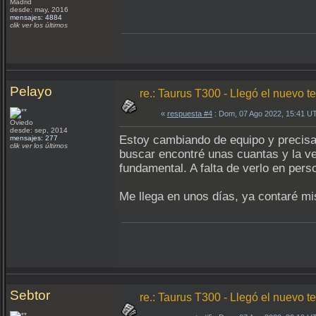
Madrid
desde: may, 2016
mensajes: 4884
clik ver los últimos
Pelayo
re.: Taurus T300 - Llegó el nuevo te
«
respuesta #4
: Dom, 07 Ago 2022, 15:41 U
Oviedo
desde: sep, 2014
Estoy cambiando de equipo y precisa
mensajes: 277
clik ver los últimos
buscar encontré unas cuantas y la ve
fundamental. A falta de verlo en pers
Me llega en unos días, ya contaré m
Sebtor
re.: Taurus T300 - Llegó el nuevo te