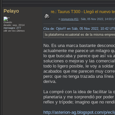
Pelayo
re.: Taurus T300 - Llegó el nuevo te
«
respuesta #11
: Sáb, 05 Nov 2022, 14:03 
Oviedo
desde: sep, 2014
mensajes: 277
Cita de: Ojito!!! en Sáb, 05 Nov 2022, 10:42 UT
clik ver los últimos
la plataforma ecuatorial es de la misma empre
No. Es una marca bastante desconoci
actualmente me parece un milagro qu
lo que buscaba y parece que así va a
soluciones o mejoras y las comercial
todo lo ligero posible, le voy a sold
acabados que me parecen muy correct
pero: que no tenga trazada una línea 
deriva.
La compré con la idea de facilitar l
planetaria y me sorprendió por poder
reflex y trípode; imagino que no rend
http://asterion-ag.blogspot.com/p/ecli