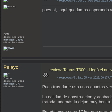
«
respuesta #5
: Dom, 07 Ago 2022, 22:19 U
pues si, aquí quedamos esperando vu
BCN
desde: sep, 2006
mensajes: 28193
clik ver los últimos
Pelayo
review: Taurus T300 - Llegó el nuev
«
respuesta #6
: Sáb, 05 Nov 2022, 00:17 U
Oviedo
desde: sep, 2014
mensajes: 277
Pues tras darle uso unas cuantas ve
clik ver los últimos
La calidad de construcción y acabad
tratada, además la dejan muy bonita
En total pesa unos 17 kg, que para 