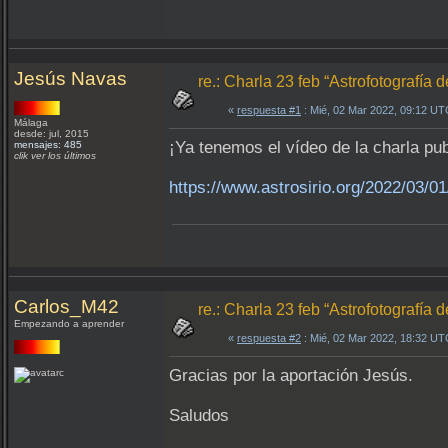
Jesús Navas
re.: Charla 23 feb “Astrofotografía 
«
respuesta #1
: Mié, 02 Mar 2022, 09:12 UT
Málaga
desde: jul, 2015
¡Ya tenemos el vídeo de la charla pub
mensajes: 485
clik ver los últimos
https://www.astrosirio.org/2022/03/01
Carlos_M42
re.: Charla 23 feb “Astrofotografía 
Empezando a aprender
«
respuesta #2
: Mié, 02 Mar 2022, 18:32 UT
Gracias por la aportación Jesús.
Saludos