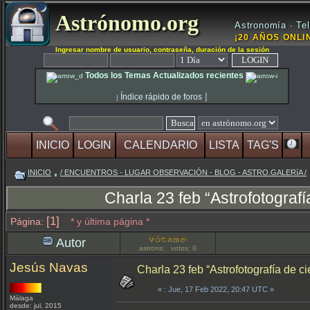
Astrónomo.org
Astronomía · Tel
¡20 AÑOS ONLIN
Ingresar nombre de usuario, contraseña, duración de la sesión
Todos los Temas Actualizados recientes
|
Índice rápido de foros
|
INICIO
LOGIN
CALENDARIO
LISTA
TAG'S
INICIO
/ ENCUENTROS - LUGAR OBSERVACIÓN - BLOG - ASTRO.GALERíA /
Charla 23 feb “Astrofotografí
[1]
Página:
* y última página *
Autor
astrons: votos: 0
Jesús Navas
Charla 23 feb “Astrofotografía de c
«
: Jue, 17 Feb 2022, 20:47 UTC »
Málaga
desde: jul, 2015