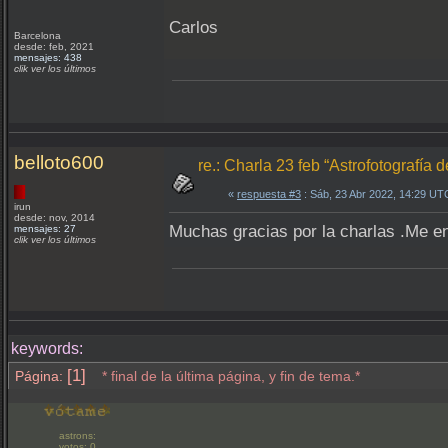
Carlos
Barcelona
desde: feb, 2021
mensajes: 438
clik ver los últimos
belloto600
re.: Charla 23 feb “Astrofotografía 
«
respuesta #3
: Sáb, 23 Abr 2022, 14:29 UT
irun
desde: nov, 2014
Muchas gracias por la charlas .Me e
mensajes: 27
clik ver los últimos
keywords:
[1]
Página:
* final de la última página, y fin de tema.*
astrons:
votos: 0