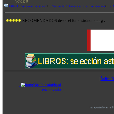
votos: 0
INICIO
>
/ objeto astronómico /
>
· Planetas del Sistema Solar y cuerpos menores
>
·· el 
RECOMENDADOS desde el foro astrónomo.org :
|
Índice 
subir rápido al
encabezado
las aportaciones al