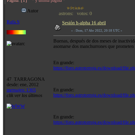
[1]
Página:
* y última página *
Autor
astrons: votos: 0
Rafa.S
Sesión h-alpha 16 abril
«
: Dom, 17 Abr 2022, 20:18 UTC »
Buenas, después de dos meses de inactivida
asomarse dos manchurrones que prometen m
En grande:
https://foro.astrotorroja.es/download/fi
47 TARRAGONA
desde: ene, 2012
En grande:
mensajes: 1365
https://foro.astrotorroja.es/download/fi
clik ver los últimos
En grande:
https://foro.astrotorroja.es/download/fi