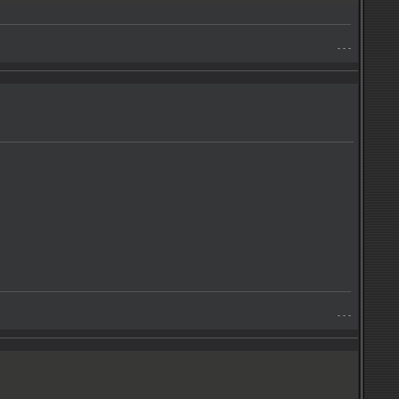
- - -
- - -