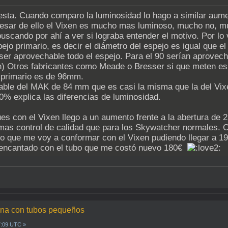
uesta. Cuando comparo la luminosidad lo hago a similar aum
 pesar de ello el Vixen es mucho mas luminoso, mucho no, m
uscando por ahí a ver si lograba entender el motivo. Por lo 
jo primario, es decir el diámetro del espejo es igual que el 
ser aprovechable todo el espejo. Para el 90 serían aprovech
n) Otros fabricantes como Meade o Bresser si que meten es
o primario es de 96mm.
hable del MAK de 84 mm que es casi la misma que la del Vix
0% explica las diferencias de luminosidad.
s con el Vixen llego a un aumento frente a la abertura de 2
 mas control de calidad que para los Skywatcher normales. C
reo que me voy a conformar con el Vixen pudiendo llegar a 
 encantado con el tubo que me costó nuevo 180€
luna con tubos pequeños
7:09 UTC »