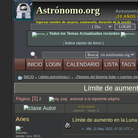
Astrónomo.org
Astronomía
¡20 AÑOS 
Ingresar nombre de usuario, contraseña, duración de la sesión
Todos los Temas Actualizados recientes
|
Índice rápido de foros
|
INICIO
LOGIN
CALENDARIO
LISTA
TAG'S
INICIO
/ objeto astronómico /
· Planetas del Sistema Solar y cuerpos m
Límite de aument
[1]
Página:
2
avanzar a la siguiente página
Autor
astrons: votos: 0
Aries
Límite de aumento en la Luna
«
: Mié, 11 May 2022, 07:31 UTC »
Asturias
desde: nov, 2021