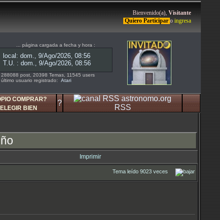
Bienvenido(a),
Visitante
Quiero Participar
o
ingresa
... página cargada a fecha y hora :
288088 post, 20398 Temas, 11545 users
último usuario registrado:
Atari
OPIO COMPRAR?
?
RSS
ELEGIR BIEN
eño
Imprimir
Tema leído 9023 veces