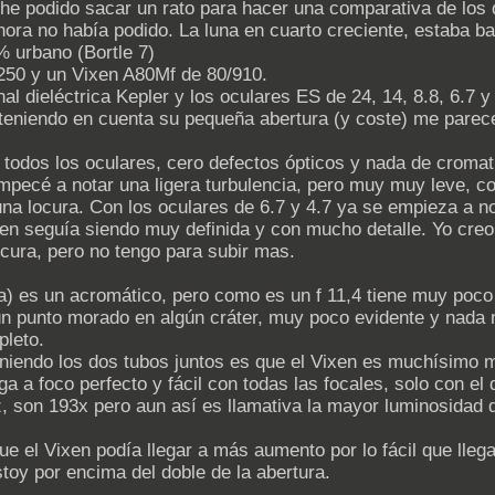
e podido sacar un rato para hacer una comparativa de los d
ora no había podido. La luna en cuarto creciente, estaba ba
 urbano (Bortle 7)
50 y un Vixen A80Mf de 80/910.
 dieléctrica Kepler y los oculares ES de 24, 14, 8.8, 6.7 y
teniendo en cuenta su pequeña abertura (y coste) me parece
todos los oculares, cero defectos ópticos y nada de cromati
mpecé a notar una ligera turbulencia, pero muy muy leve, c
na locura. Con los oculares de 6.7 y 4.7 ya se empieza a no
gen seguía siendo muy definida y con mucho detalle. Yo cre
cura, pero no tengo para subir mas.
a) es un acromático, pero como es un f 11,4 tiene muy poco 
gún punto morado en algún cráter, muy poco evidente y nada 
pleto.
niendo los dos tubos juntos es que el Vixen es muchísimo 
a a foco perfecto y fácil con todas las focales, solo con el 
, son 193x pero aun así es llamativa la mayor luminosidad 
 el Vixen podía llegar a más aumento por lo fácil que llega
toy por encima del doble de la abertura.