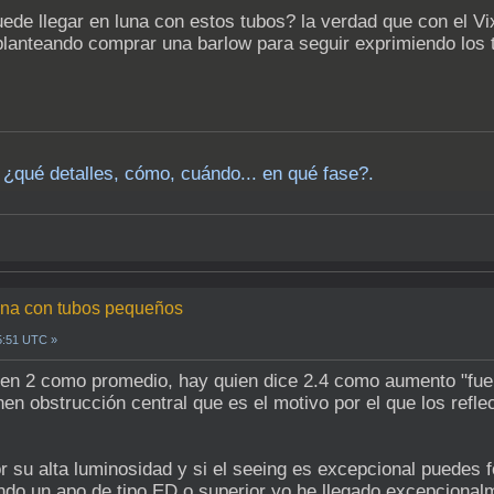
ede llegar en luna con estos tubos? la verdad que con el 
lanteando comprar una barlow para seguir exprimiendo los 
¿qué detalles, cómo, cuándo... en qué fase?.
luna con tubos pequeños
5:51 UTC »
e en 2 como promedio, hay quien dice 2.4 como aumento "fuer
enen obstrucción central que es el motivo por el que los refl
 su alta luminosidad y si el seeing es excepcional puedes 
ndo un apo de tipo ED o superior yo he llegado excepcionalm