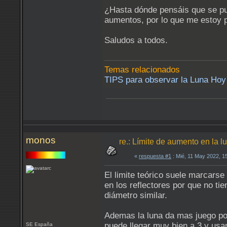
¿Hasta dónde pensáis que se pu
aumentos, por lo que me estoy p
Saludos a todos.
Temas relacionados
TIPS para observar la Luna Hoy 
monos
re.: Límite de aumento en la 
«
respuesta #1
: Mié, 11 May 2022, 1
El limite teórico suele marcars
en los reflectores por que no ti
diámetro similar.
Ademas la luna da mas juego por
puede llegar muy bien a 3 y usa
SE España