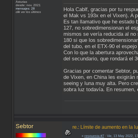
Asturias
desde: nov, 2021
Hola Cablf, gracias por tu resp
mensajes: 28
clik ver los últimos
el Mak vs 193x en el Vixen). A
Es tan llamativo que he estado b
127, no sobredimensionan el espe
mismos se vería reducida al no 
180 si que los sobredimensiona
del tubo, en el ETX-90 el espej
Con lo que la abertura aprovec
del secundario, que rondará el 3
Gracias por comentar Sebtor, pue
de Vixen, en China les exigirán
seeing y luna muy alta. Pero c
sobra luz todavía. En resumen,
Sebtor
re.: Límite de aumento en la 
«
respuesta #7
: Vie, 13 May 2022, 1