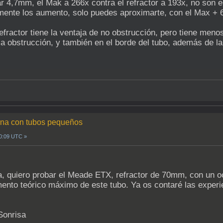
r 4,7mm, el Mak a 266x contra el refractor a 193x, no son 
mente los aumento, solo puedes aproximarte, con el Max +
 refractor tiene la ventaja de no obstrucción, pero tiene meno
 la obstrucción, y también en el borde del tubo, además de l
luna con tubos pequeños
20:09 UTC »
a, quiero probar el Meade ETX, refractor de 70mm, con un o
ento teórico máximo de este tubo. Ya os contaré las exper