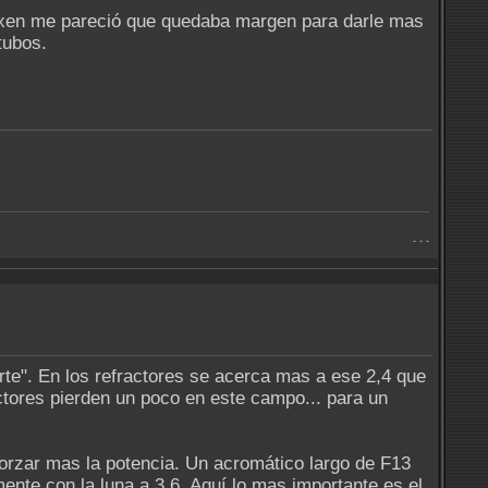
Vixen me pareció que quedaba margen para darle mas
tubos.
- - -
te". En los refractores se acerca mas a ese 2,4 que
ectores pierden un poco en este campo... para un
forzar mas la potencia. Un acromático largo de F13
ente con la luna a 3,6. Aquí lo mas importante es el