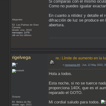
Si comparas con el mismo ocula
Como no puedes igualar exacta
En cuanto a nitidez y detalle el
difracción de luz se produce en
Alejandro
abertura.
52 Las Palmas de Gran
Canaria
desde: ene, 2016
mensajes: 1478
clik ver los últimos
rigelvega
re.: Límite de aumento en la 
«
respuesta #4
: Jue, 12 May 2022, 
Hola a todos.
Esta noche, si no se tuerce nad
proporciona 140X, que es el aum
reparado el GOTO.
Octavio
Mi cordial saludo para todos.
65 Molins de Rei
desde: ago, 2021