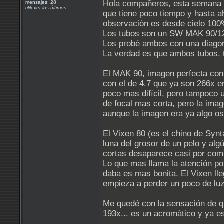
Hola compañeros, esta semana h
mensajes: 28
clik ver los últimos
que tiene poco tiempo y hasta ah
observación es desde cielo 100%
Los tubos son un SW MAK 90/12
Los probé ambos con una diagonal
La verdad es que ambos tubos, 
El MAK 90, imagen perfecta con 
con el de 4.7 que ya son 266x e
poco mas difícil, pero tampoco u
de focal mas corta, pero la ima
aunque la imagen era ya algo os
El Vixen 80 (es el chino de Synt
luna del grosor de un pelo y al
cortas desaparece casi por com
Lo que mas llama la atención po
daba es mas bonita. El Vixen lleg
empieza a perder un poco de luz
Me quedé con la sensación de que
193x... es un acromático y ya es