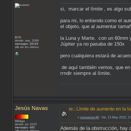
si, marcar el límite , es algo s
para mi, lo entiendo como el aum
el objeto, que al aumentar tama
la Luna y Marte, con un 60mm y
BCN
desde: sep, 2006
Júpiter ya no pasaba de 150x
mensajes: 28193
clik ver los últimos
pero cualquiera estará de acue
de aquí también vemos, que en t
rrndir siempre al límite.
Jesús Navas
re.: Límite de aumento en la 
«
respuesta #8
: Vie, 13 May 2022, 1
Málaga
desde: jul, 2015
Además de la obstrucción, hay ot
mensajes: 485
clik ver los últimos