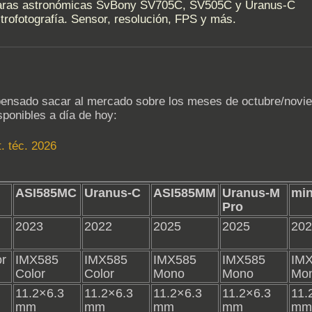
maras astronómicas SvBony SV705C, SV505C y Uranus-C
rofotografía. Sensor, resolución, FPS y más.
nsado sacar al mercado sobre los meses de octubre/novie
sponibles a día de hoy:
t. téc. 2026
ASI585MC
Uranus-C
ASI585MM
Uranus-M
mi
Pro
2023
2022
2025
2025
202
r
IMX585
IMX585
IMX585
IMX585
IM
Color
Color
Mono
Mono
Mo
11.2×6.3
11.2×6.3
11.2×6.3
11.2×6.3
11.
mm
mm
mm
mm
mm