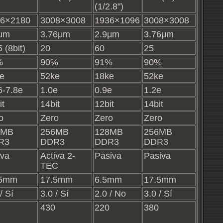
(1/2.8")
56×2180
3008×3008
1936×1096
3008×3008
μm
3.76μm
2.9μm
3.76μm
 (8bit)
20
60
25
%
90%
91%
90%
e
52ke
18ke
52ke
6-7.8e
1.0e
0.9e
1.2e
it
14bit
12bit
14bit
o
Zero
Zero
Zero
6MB
256MB
128MB
256MB
R3
DDR3
DDR3
DDR3
iva
Activa 2-
Pasiva
Pasiva
TEC
.5mm
17.5mm
6.5mm
17.5mm
/ Sí
3.0 / Sí
2.0 / No
3.0 / Sí
430
220
380