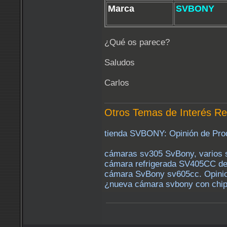
Marca
SVBONY
¿Qué os parece?
Saludos
Carlos
Otros Temas de Interés Re
tienda SVBONY: Opinión de Prod
cámaras sv305 SvBony, varios s
cámara refrigerada SV405CC de
cámara SvBony sv605cc. Opinion
¿nueva cámara svbony con chip