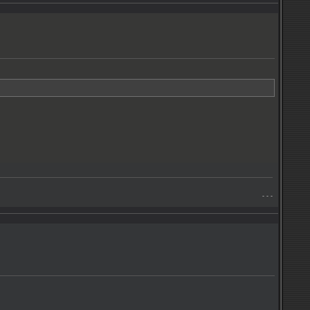
- - -