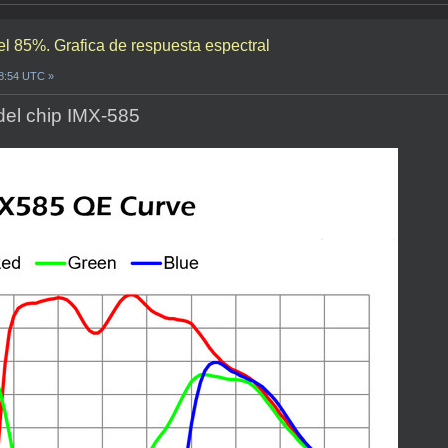
l 85%. Grafica de respuesta espectral
18:54 UTC »
 del chip IMX-585