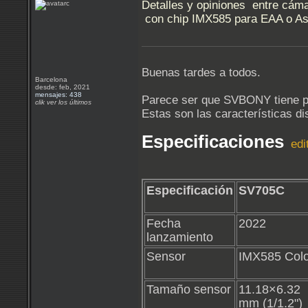
Detalles y opiniones entre cá
con chip IMX585 para EAA o Ast
Buenas tardes a todos.
Barcelona
desde: feb, 2021
mensajes: 438
Parece ser que SVBONY tiene pe
clik ver los últimos
Estas son las características di
Especificaciones
edi
Especificación
SV705C
Fecha
2022
lanzamiento
Sensor
IMX585 Colo
Tamaño sensor
11.18×6.32
mm (1/1.2")