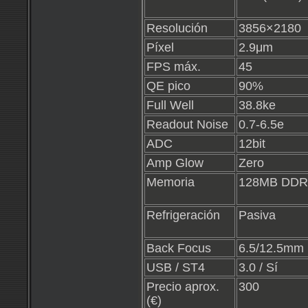
Resolución
3856×2180
Píxel
2.9μm
FPS máx.
45
QE pico
90%
Full Well
38.8ke
Readout Noise
0.7-6.5e
ADC
12bit
Amp Glow
Zero
Memoria
128MB DDR
Refrigeración
Pasiva
Back Focus
6.5/12.5mm
USB / ST4
3.0 / Sí
Precio aprox.
300
(€)