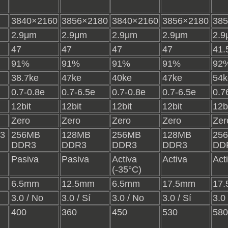
3840×2160
3856×2180
3840×2160
3856×2180
38
2.9μm
2.9μm
2.9μm
2.9μm
2.9
47
47
47
47
41.5
91%
91%
91%
91%
92
38.7ke
47ke
40ke
47ke
54k
0.7-0.8e
0.7-6.5e
0.7-0.8e
0.7-6.5e
0.7
12bit
12bit
12bit
12bit
12b
Zero
Zero
Zero
Zero
Zer
3
256MB
128MB
256MB
128MB
25
DDR3
DDR3
DDR3
DDR3
DD
Pasiva
Pasiva
Activa
Activa
Act
(-35°C)
6.5mm
12.5mm
6.5mm
17.5mm
17
3.0 / No
3.0 / Sí
3.0 / No
3.0 / Sí
3.0 
400
360
450
530
580