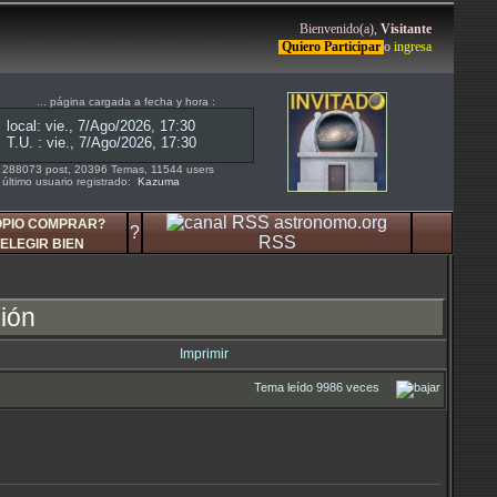
Bienvenido(a),
Visitante
Quiero Participar
o
ingresa
... página cargada a fecha y hora :
288073 post, 20396 Temas, 11544 users
último usuario registrado:
Kazuma
OPIO COMPRAR?
?
RSS
ELEGIR BIEN
ión
Imprimir
Tema leído 9986 veces