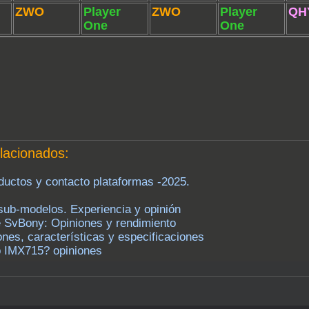
ZWO
Player
ZWO
Player
QH
One
One
lacionados:
uctos y contacto plataformas -2025.
ub-modelos. Experiencia y opinión
 SvBony: Opiniones y rendimiento
es, características y especificaciones
 IMX715? opiniones