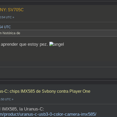
BONY: SV705C
20:54 UTC »
:54 UTC
n histórica de
í aprender que estoy pez.
-C: chips IMX585 de Svbony contra Player One
6:50 UTC »
l IMX585, la Uranus-C:
om/product/uranus-c-usb3-0-color-camera-imx585/