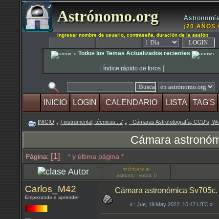
Astrónomo.org
Astronomía
¡20 AÑOS 
Ingresar nombre de usuario, contraseña, duración de la sesión
Todos los Temas Actualizados recientes
|
Índice rápido de foros
|
INICIO
LOGIN
CALENDARIO
LISTA
TAG'S
INICIO
/ instrumental, técnicas .../
· Cámaras Astrofotografía, CCD's, 
Cámara astronóm
[1]
Página:
* y última página *
Autor
astrons: votos: 0
Carlos_M42
Cámara astronómica Sv705c. 
Empezando a aprender
«
: Jue, 19 May 2022, 15:47 UTC »