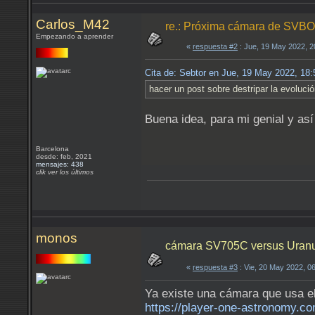
Carlos_M42
re.: Próxima cámara de SV
Empezando a aprender
«
respuesta #2
: Jue, 19 May 2022, 
Cita de: Sebtor en Jue, 19 May 2022, 18
hacer un post sobre destripar la evolució
Buena idea, para mi genial y as
Barcelona
desde: feb, 2021
mensajes: 438
clik ver los últimos
monos
cámara SV705C versus Uranus
«
respuesta #3
: Vie, 20 May 2022, 0
Ya existe una cámara que usa e
https://player-one-astronomy.c