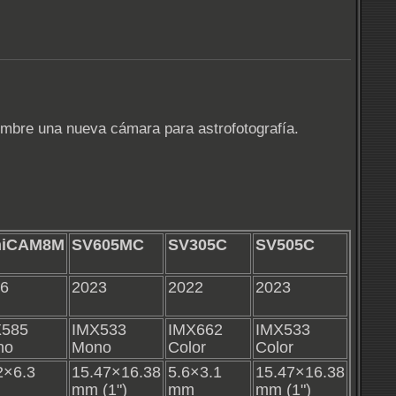
mbre una nueva cámara para astrofotografía.
niCAM8M
SV605MC
SV305C
SV505C
6
2023
2022
2023
X585
IMX533
IMX662
IMX533
no
Mono
Color
Color
2×6.3
15.47×16.38
5.6×3.1
15.47×16.38
mm (1")
mm
mm (1")