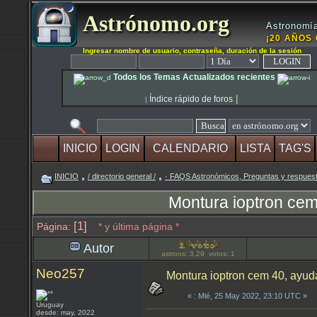
Astrónomo.org
Astronomía
¡20 AÑOS 
Ingresar nombre de usuario, contraseña, duración de la sesión
Todos los Temas Actualizados recientes
|
Índice rápido de foros
|
INICIO
LOGIN
CALENDARIO
LISTA
TAG'S
INICIO
/ directorio general /
· FAQS Astronómicos, Preguntas y respu
Montura ioptron cem
[1]
Página:
* y última página *
Autor
astrons: 3.29 votos: 1
Neo257
Montura ioptron cem 40, ayuda
«
: Mié, 25 May 2022, 23:10 UTC »
Uruguay
desde: may, 2022