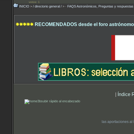
votos: 1
INICIO
>
/ directorio general /
>
· FAQS Astronómicos, Preguntas y respuest
RECOMENDADOS desde el foro astrónomo.
|
Índice 
subir rápido al encabezado
las aportaciones al