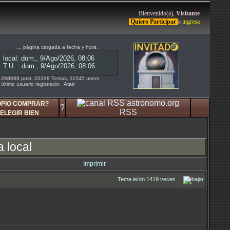
Bienvenido(a),
Visitante
Quiero Participar
o
ingresa
... página cargada a fecha y hora :
288088 post, 20398 Temas, 11545 users
último usuario registrado:
Atari
OPIO COMPRAR?
?
RSS
ELEGIR BIEN
 local
Imprimir
Tema leído 1419 veces