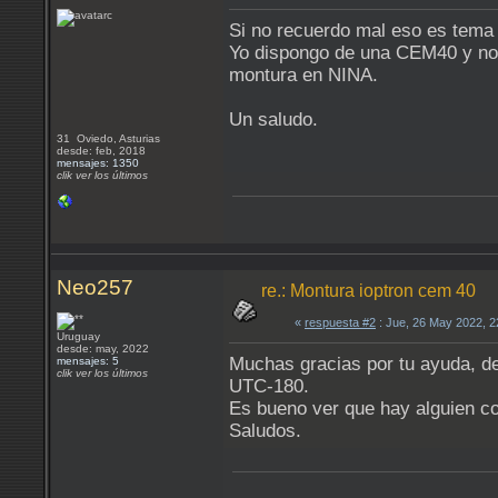
Si no recuerdo mal eso es tema 
Yo dispongo de una CEM40 y no 
montura en NINA.
Un saludo.
31 Oviedo, Asturias
desde: feb, 2018
mensajes: 1350
clik ver los últimos
Neo257
re.: Montura ioptron cem 40
«
respuesta #2
: Jue, 26 May 2022, 
Uruguay
desde: may, 2022
Muchas gracias por tu ayuda, de
mensajes: 5
clik ver los últimos
UTC-180.
Es bueno ver que hay alguien co
Saludos.