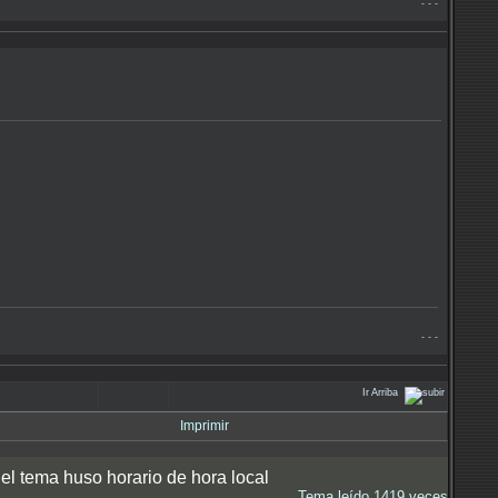
- - -
- - -
Ir Arriba
Imprimir
el tema huso horario de hora local
Tema leído 1419 veces