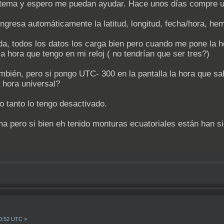
r tema y espero me puedan ayudar. Hace unos días compre 
gresa automáticamente la latitud, longitud, fecha/hora, hem
a, todos los datos los carga bien pero cuando me pone la h
 hora que tengo en mi reloj ( no tendrían que ser tres?)
én, pero si pongo UTC- 300 en la pantalla la hora que sale 
 hora universal?
o tanto lo tengo desactivado.
ma pero si bien eh tenido monturas ecuatoriales están han s
00:52 UTC »