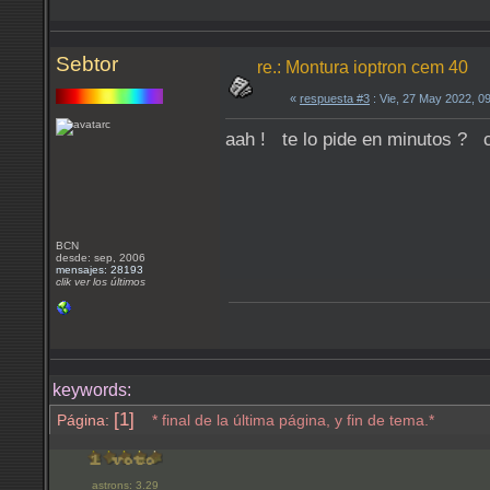
Sebtor
re.: Montura ioptron cem 40
«
respuesta #3
: Vie, 27 May 2022, 0
aah ! te lo pide en minutos ? 
BCN
desde: sep, 2006
mensajes: 28193
clik ver los últimos
keywords:
[1]
Página:
* final de la última página, y fin de tema.*
astrons: 3.29