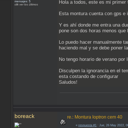
Hola a todos, este es mi prime
mensajes: 5
clik ver los últimos
Esta montura cuenta con gps e in
Y es ahí donde me entra una dud
pone son dos horas menos que la
Lo puedo hacer manualmente tambi
haciendo mal y se debe poner la
No tengo horario de verano por l
Disculpen la ignorancia en el te
esta costando de configurar
Saludos!
boreack
re.: Montura Ioptron cem 40
«
respuesta #1
: Jue, 26 May 2022, 