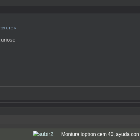
9:29 UTC »
curioso
Montura ioptron cem 40, ayuda con 