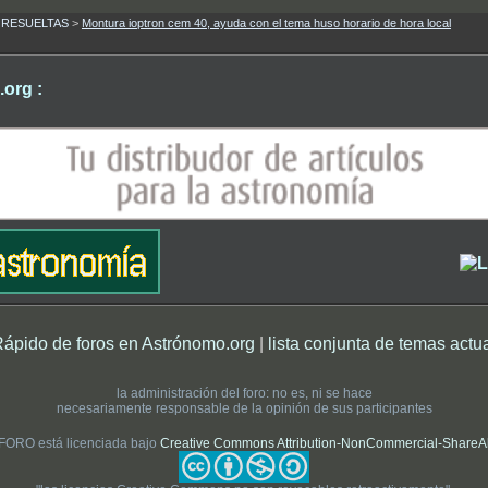
as RESUELTAS
>
Montura ioptron cem 40, ayuda con el tema huso horario de hora local
org :
Rápido de foros en Astrónomo.org
|
lista conjunta de temas actu
la administración del foro: no es, ni se hace
necesariamente responsable de la opinión de sus participantes
 FORO está licenciada bajo
Creative Commons Attribution-NonCommercial-ShareAlik