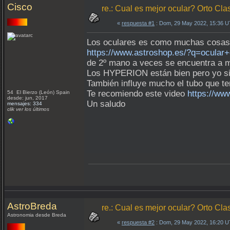
Cisco
re.: Cual es mejor ocular? Orto Clas
«
respuesta #1
: Dom, 29 May 2022, 15:36 
Los oculares es como muchas cosas h
https://www.astroshop.es/?q=ocular+e
de 2º mano a veces se encuentra a m
Los HYPERION están bien pero yo sie
También influye mucho el tubo que te
Te recomiendo este video
https://w
54 El Bierzo (León) Spain
desde: jun, 2017
Un saludo
mensajes: 334
clik ver los últimos
AstroBreda
re.: Cual es mejor ocular? Orto Clas
Astronomia desde Breda
«
respuesta #2
: Dom, 29 May 2022, 16:20 