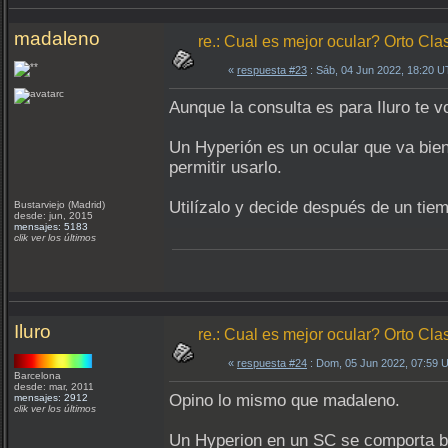
madaleno
re.: Cual es mejor ocular? Orto Clas
«
respuesta #23
: Sáb, 04 Jun 2022, 18:20 
Aunque la consulta es para Iluro te v
Un Hyperión es un ocular que va bien
permitir usarlo.
Utilízalo y decide después de un tie
Bustarviejo (Madrid)
desde: jun, 2015
mensajes: 5183
clik ver los últimos
Iluro
re.: Cual es mejor ocular? Orto Clas
«
respuesta #24
: Dom, 05 Jun 2022, 07:59 
Barcelona
desde: mar, 2011
Opino lo mismo que madaleno.
mensajes: 2912
clik ver los últimos
Un Hyperion en un SC se comporta bie