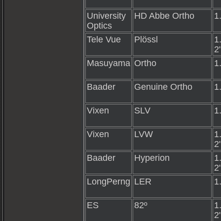
University
HD Abbe Ortho
1
Optics
Tele Vue
Plössl
1
2
Masuyama
Ortho
1
Baader
Genuine Ortho
1
Vixen
SLV
1
Vixen
LVW
1
2
Baader
Hyperion
1
2
LongPerng
LER
1
ES
82º
1
2