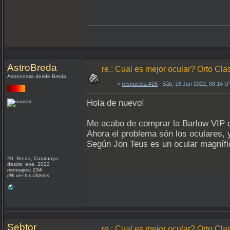
AstroBreda
re.: Cual es mejor ocular? Orto Clas
Astronomia desde Breda
«
respuesta #26
: Sáb, 18 Jun 2022, 08:14 
Hola de nuevo!
Me acabo de comprar la Barlow VIP d
Ahora el problema són los oculares,
Según Jon Teus es un ocular magnífic
20 Breda, Catalunya
desde: ene, 2022
mensajes: 234
clik ver los últimos
Sebtor
re.: Cual es mejor ocular? Orto Clas