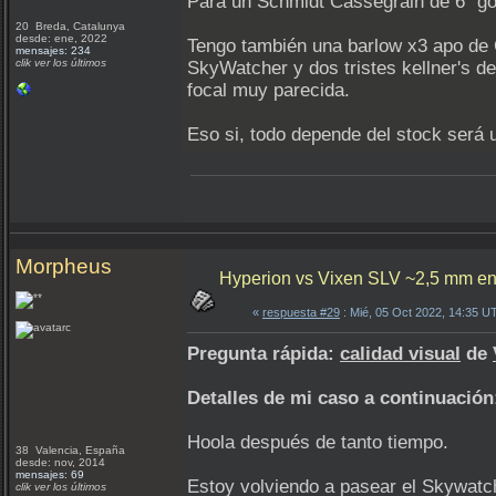
Para un Schmidt Cassegrain de 6" go
20 Breda, Catalunya
desde: ene, 2022
Tengo también una barlow x3 apo de 
mensajes: 234
clik ver los últimos
SkyWatcher y dos tristes kellner's 
focal muy parecida.
Eso si, todo depende del stock será
Morpheus
Hyperion vs Vixen SLV ~2,5 mm 
«
respuesta #29
: Mié, 05 Oct 2022, 14:35 U
Pregunta rápida:
calidad visual
de
Detalles de mi caso a continuación
Hoola después de tanto tiempo.
38 Valencia, España
desde: nov, 2014
mensajes: 69
Estoy volviendo a pasear el Skywatc
clik ver los últimos