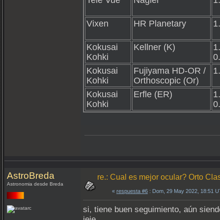
Tele Vue
Nagler
1
Vixen
HR Planetary
1
Kokusai
Kellner (K)
1
Kohki
0
Kokusai
Fujiyama HD-OR /
1
Kohki
Orthoscopic (Or)
Kokusai
Erfle (ER)
1
Kohki
0
AstroBreda
re.: Cual es mejor ocular? Orto Clas
Astronomia desde Breda
«
respuesta #6
: Dom, 29 May 2022, 18:51 
si, tiene buen seguimiento, aún sien
jeje