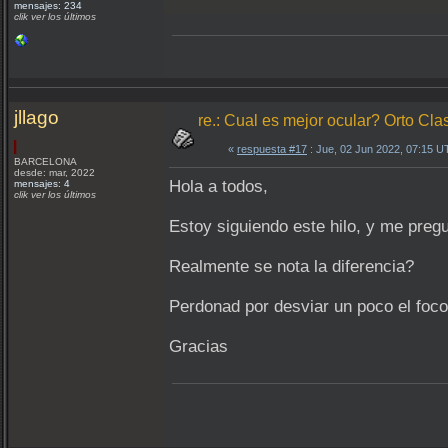
mensajes: 234
clik ver los últimos
jllago
re.: Cual es mejor ocular? Orto Clas
«
respuesta #17
: Jue, 02 Jun 2022, 07:15 U
BARCELONA
desde: mar, 2022
Hola a todos,
mensajes: 4
clik ver los últimos
Estoy siguiendo este hilo, y me pre
Realmente se nota la diferencia?
Perdonad por desviar un poco el foco 
Gracias