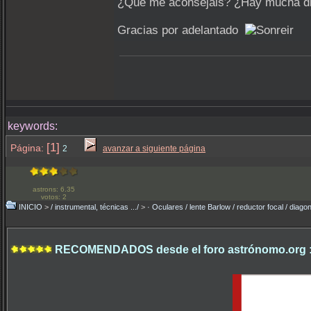
¿Qué me aconsejáis? ¿Hay mucha dif
Gracias por adelantado
keywords:
[1]
Página:
2
avanzar a siguiente página
astrons: 6.35
votos: 2
INICIO
>
/ instrumental, técnicas .../
>
· Oculares / lente Barlow / reductor focal / diago
RECOMENDADOS desde el foro astrónomo.org 