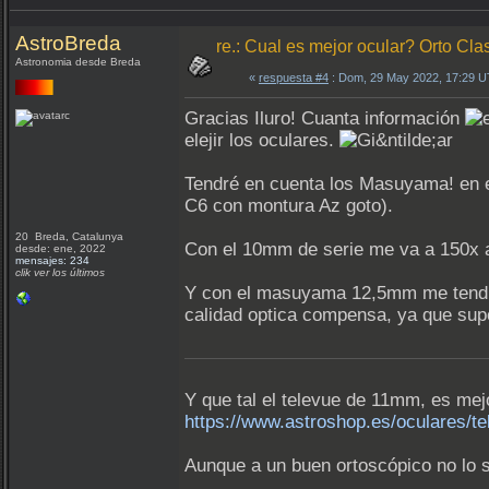
AstroBreda
re.: Cual es mejor ocular? Orto Clas
Astronomia desde Breda
«
respuesta #4
: Dom, 29 May 2022, 17:29 
Gracias Iluro! Cuanta información
elejir los oculares.
Tendré en cuenta los Masuyama! en e
C6 con montura Az goto).
20 Breda, Catalunya
Con el 10mm de serie me va a 150x a 
desde: ene, 2022
mensajes: 234
clik ver los últimos
Y con el masuyama 12,5mm me tendria
calidad optica compensa, ya que supo
Y que tal el televue de 11mm, es m
https://www.astroshop.es/oculares/t
Aunque a un buen ortoscópico no lo s