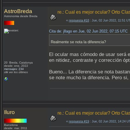
AstroBreda
re.: Cual es mejor ocular? Orto Clas
Astronomia desde Breda
«
respuesta #18
: Jue, 02 Jun 2022, 11:51 U
Cita de: jllago en Jue, 02 Jun 2022, 07:15 UTC
Realmente se nota la diferencia?
El ocular mas cómodo de usar será 
en nitidez, contraste y corrección ó
20 Breda, Catalunya
desde: ene, 2022
mensajes: 234
Bueno... La diferencia se nota basta
clik ver los últimos
se note mucho la diferencia. Pero si,
Iluro
re.: Cual es mejor ocular? Orto Clas
«
respuesta #19
: Jue, 02 Jun 2022, 14:24 U
Barcelona
desde: mar, 2011