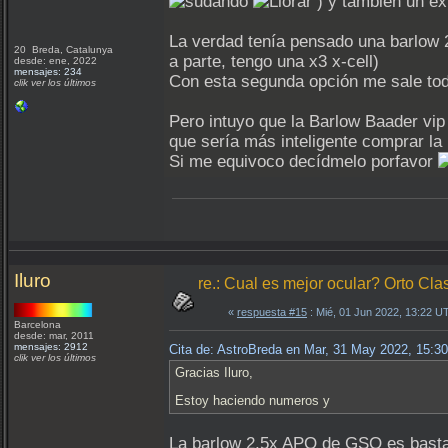
) y también un ex
La verdad tenía pensado una barlow 
20 Breda, Catalunya
a parte, tengo una x3 x-cell)
desde: ene, 2022
mensajes: 234
Con esta segunda opción me sale todo
clik ver los últimos
Pero intuyo que la Barlow Baader vip
que sería más inteligente comprar l
Si me equivoco decídmelo porfavor
Iluro
re.: Cual es mejor ocular? Orto Clas
«
respuesta #15
: Mié, 01 Jun 2022, 13:22 U
Barcelona
desde: mar, 2011
mensajes: 2912
Cita de: AstroBreda en Mar, 31 May 2022, 15:3
clik ver los últimos
Gracias Iluro,
Estoy haciendo numeros y
La barlow 2,5x APO de GSO es bast