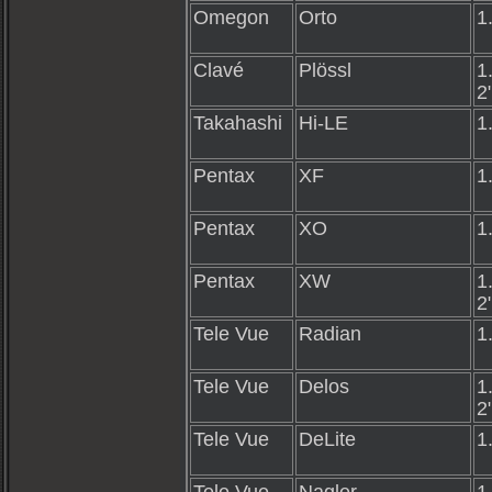
Omegon
Orto
1
Clavé
Plössl
1
2
Takahashi
Hi-LE
1
Pentax
XF
1
Pentax
XO
1
Pentax
XW
1
2
Tele Vue
Radian
1
Tele Vue
Delos
1
2
Tele Vue
DeLite
1