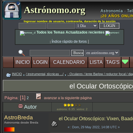
Astrónomo.org
Astronomía · Tel
¡20 AÑOS ONLIN
Ingresar nombre de usuario, contraseña, duración de la sesión
Todos los Temas Actualizados recientes
|
Índice rápido de foros
|
INICIO
LOGIN
CALENDARIO
LISTA
TAG'S
INICIO
/ instrumental, técnicas .../
· Oculares / lente Barlow / reductor focal / di
el Ocular Ortoscópi
[1]
Página:
2
avanzar a la siguiente página
Autor
astrons: 6.35 votos: 2
AstroBreda
el Ocular Ortoscópico: Vixen, Baa
Astronomia desde Breda
«
: Dom, 29 May 2022, 14:08 UTC »