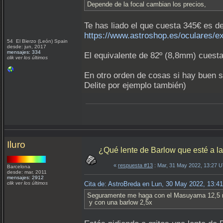
Depende de la focal cambian los precios,
Te has liado el que cuesta 345€ es d
https://www.astroshop.es/oculares/e
54 El Bierzo (León) Spain
desde: jun, 2017
mensajes: 334
El equivalente de 82º (8,8mm) cuest
clik ver los últimos
En otro orden de cosas si hay buen s
Delite por ejemplo también)
Iluro
¿Qué lente de Barlow que esté a la
«
respuesta #13
: Mar, 31 May 2022, 13:27 
Barcelona
desde: mar, 2011
mensajes: 2912
clik ver los últimos
Cita de: AstroBreda en Lun, 30 May 2022, 13:4
Seguramente me haga con el Masuyama 12,5
y con una barlow 2,5x