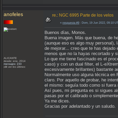
anofeles
re.: NGC 6995 Parte de los velos
«
respuesta #9
: Dom, 19 Jun 2022, 09:10 U
Buenos días, Monos.
Buena imagen. Más que buena, de hec
(aunque eso es algo muy personal), la
de mejorar... creo que te has dejado 
menos que no la hayas recortado y si
Lo que me tiene fascinado es el proc
ALICANTE
desde: ene, 2014
caso) y con un dual filter, el L-eXtre
mensajes: 233
clik ver los últimos
excesivamente brillantes) bastante a
Normalmente uso alguna técnica en PI
claro. Por aquello de probar, he inten
el mismo: seguía todo como si fuera
Así pues, mi pregunta es si sigues al
pasas por el calibrado o simplemente
Ya me dices.
Gracias por adelantado y un saludo.