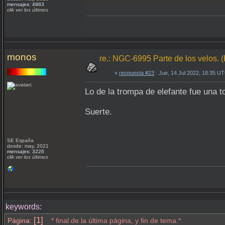
mensajes: 4883
clik ver los últimos
monos
re.: NGC-6995 Parte de los velo
«
respuesta #23
: Jue, 14 Jul 2022, 18:35 U
Lo de la trompa de elefante fue una t
Suerte.
SE España
desde: may, 2021
mensajes: 3226
clik ver los últimos
keywords:
[1]
Página:
* final de la última página, y fin de tema.*