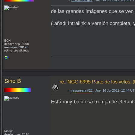
«
respuesta #21
: Jue, 14 Jul 2022, 09:33 U
de las grandes imágenes que se ven 
( añadí intralink a versión completa, 
BCN
desde: sep, 2006
mensajes: 28190
clik ver los últimos
Sirio B
re.: NGC-6995 Parte de los velo
«
respuesta #22
: Jue, 14 Jul 2022, 12:44 U
Está muy bien esa trompa de elefant
Madrid
desde: may, 2016