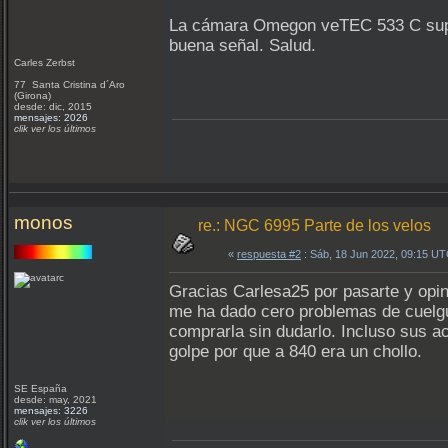
La cámara Omegon veTEC 533 C supon
buena señal. Salud.
Carles Zerbst
77 Santa Cristina d´Aro
(Girona)
desde: dic, 2015
mensajes: 2026
clik ver los últimos
monos
re.: NGC 6995 Parte de los velos
«
respuesta #2
: Sáb, 18 Jun 2022, 09:15 UT
Gracias Carlesa25 por pasarte y opi
me ha dado cero problemas de cuelgue
comprarla sin dudarlo. Incluso sus a
golpe por que a 840 era un chollo.
SE España
desde: may, 2021
mensajes: 3226
clik ver los últimos