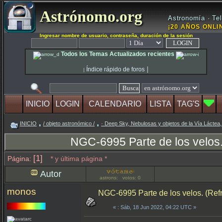
Astrónomo.org
Astronomía · Tel
¡20 AÑOS ONLIN
Ingresar nombre de usuario, contraseña, duración de la sesión
Todos los Temas Actualizados recientes
|
Índice rápido de foros
|
INICIO
LOGIN
CALENDARIO
LISTA
TAG'S
INICIO
/ objeto astronómico /
· Deep Sky, Nebulosas y objetos de la Vía Láctea,
NGC-6995 Parte de los velo
[1]
Página:
* y última página *
Autor
astrons: votos: 0
monos
NGC-6995 Parte de los velos. (R
«
: Sáb, 18 Jun 2022, 04:22 UTC »