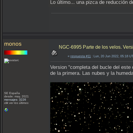
Lo último... una pizca de reducción d
monos
NGC-6995 Parte de los velos. Versi
«
respuesta #11
: Lun, 20 Jun 2022, 05:18 U
Version "completa del bucle del este 
de la primera. Las nubes y la humeda
SE España
desde: may, 2021
mensajes: 3226
clik ver los últimos