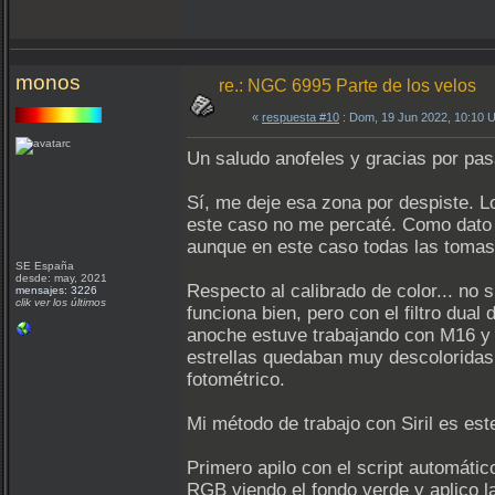
monos
re.: NGC 6995 Parte de los velos
«
respuesta #10
: Dom, 19 Jun 2022, 10:10 
Un saludo anofeles y gracias por pasa
Sí, me deje esa zona por despiste. L
este caso no me percaté. Como dato i
aunque en este caso todas las tomas e
SE España
desde: may, 2021
Respecto al calibrado de color... no
mensajes: 3226
clik ver los últimos
funciona bien, pero con el filtro dua
anoche estuve trabajando con M16 y e
estrellas quedaban muy descoloridas.
fotométrico.
Mi método de trabajo con Siril es est
Primero apilo con el script automático
RGB viendo el fondo verde y aplico 