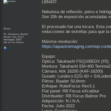
LBN437.
Nebulosa de reflexión, polvo e hidróg
Son 20h de exposición acumuladas en
El procesado fue una locura. Esta z
Álvaro
reducciones de estrellas para que l
36 Hortaleza, Madrid
desde: mar, 2013
mensajes: 2507
Máxima resolución:
clik ver los últimos
https://aipastroimaging.com/wp-cont
Equipo:
Óptica: Takahashi FSQ106EDX (f/5)
Montura: Takahashi EM-400 Temma2
Cámara: Atik 16200 (KAF-16200)
Guiado: Lunático EZG-60 + SXLodes
Filtros: Baader 50,8mm
Enfoque: RoboFocus Rev3.1
Flat panel: RB Focus eXcalibur
Distribuidor: RB Focus Balinor Pro
Adquisición: N.I.N.A.
Fecha: Julio 2022
Lugar: Guadalajara