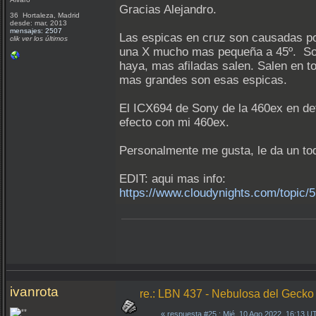
Gracias Alejandro.
36 Hortaleza, Madrid
desde: mar, 2013
mensajes: 2507
Las espicas en cruz son causadas po
clik ver los últimos
una X mucho mas pequeña a 45º. Sola
haya, mas afiladas salen. Salen en t
mas grandes son esas espicas.
El ICX694 de Sony de la 460ex en de
efecto con mi 460ex.
Personalmente me gusta, le da un toq
EDIT: aqui mas info:
https://www.cloudynights.com/topic/5
ivanrota
re.: LBN 437 - Nebulosa del Gecko
«
respuesta #25
: Mié, 10 Ago 2022, 16:13 U