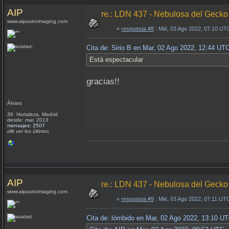
AIP
re.: LDN 437 - Nebulosa del Gecko
www.aipastroimaging.com
«
respuesta #8
: Mié, 03 Ago 2022, 07:10 UT
Cita de: Sirio B en Mar, 02 Ago 2022, 12:44 UT
Está espectacular
gracias!!
Álvaro
36 Hortaleza, Madrid
desde: mar, 2013
mensajes: 2507
clik ver los últimos
AIP
re.: LDN 437 - Nebulosa del Gecko
www.aipastroimaging.com
«
respuesta #9
: Mié, 03 Ago 2022, 07:11 UT
Cita de: lómbido en Mar, 02 Ago 2022, 13:10 U