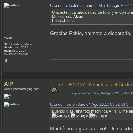
Cita de: eldoctorbacterio en Mié, 03 Ago 2022,
Una auténtica preciosidad de foto, y el objeto 
Me encanta Álvaro.
Enhorabuena!
Gracias Pablo, anímate a dispararla,
Álvaro
36 Hortaleza, Madrid
desde: mar, 2013
mensajes: 2507
clik ver los últimos
AIP
re.: LBN 437 - Nebulosa del Gecko
www.aipastroimaging.com
«
respuesta #20
: Mar, 09 Ago 2022, 07:02 U
Cita de: Txo en Jue, 04 Ago 2022, 08:52 UTC
Buenos días, una foto magnifica AIP!!!!, me en
Muchísimas gracias Txo!! Un saludo