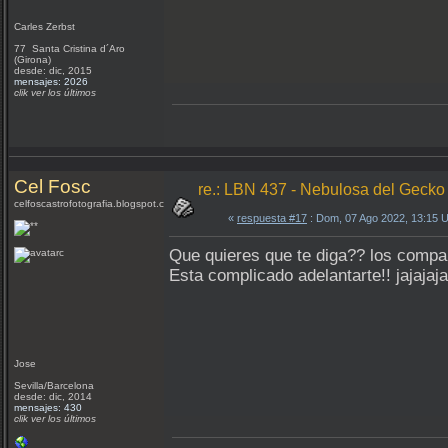
Carles Zerbst
77 Santa Cristina d´Aro
(Girona)
desde: dic, 2015
mensajes: 2026
clik ver los últimos
Cel Fosc
re.: LBN 437 - Nebulosa del Gecko
celfoscastrofotografia.blogspot.com
«
respuesta #17
: Dom, 07 Ago 2022, 13:15 
Que quieres que te diga?? los compa
Esta complicado adelantarte!! jajajaja
Jose
Sevilla/Barcelona
desde: dic, 2014
mensajes: 430
clik ver los últimos