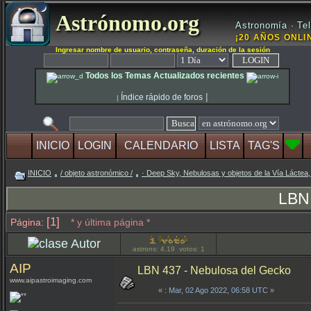
Astrónomo.org
Astronomía · Tel
¡20 AÑOS ONLIN
Ingresar nombre de usuario, contraseña, duración de la sesión
Todos los Temas Actualizados recientes
|
Índice rápido de foros
|
INICIO
LOGIN
CALENDARIO
LISTA
TAG'S
INICIO
/ objeto astronómico /
· Deep Sky, Nebulosas y objetos de la Vía Láctea,
LBN 
[1]
Página:
* y última página *
Autor
astrons: 4.19 votos: 1
AIP
LBN 437 - Nebulosa del Gecko
www.aipastroimaging.com
«
: Mar, 02 Ago 2022, 06:58 UTC »