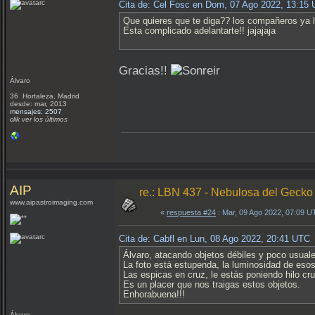
Cita de: Cel Fosc en Dom, 07 Ago 2022, 13:15
Que quieres que te diga?? los compañeros ya l
Esta complicado adelantarte!! jajajaja
Gracias!!
Álvaro
36 Hortaleza, Madrid
desde: mar, 2013
mensajes: 2507
clik ver los últimos
AIP
re.: LBN 437 - Nebulosa del Gecko
www.aipastroimaging.com
«
respuesta #24
: Mar, 09 Ago 2022, 07:09 U
Cita de: Cabfl en Lun, 08 Ago 2022, 20:41 UTC
Álvaro, atacando objetos débiles y poco usual
La foto está estupenda, la luminosidad de esos 
Las espicas en cruz, le estás poniendo hilo cru
Es un placer que nos traigas estos objetos.
Enhorabuena!!!
Álvaro