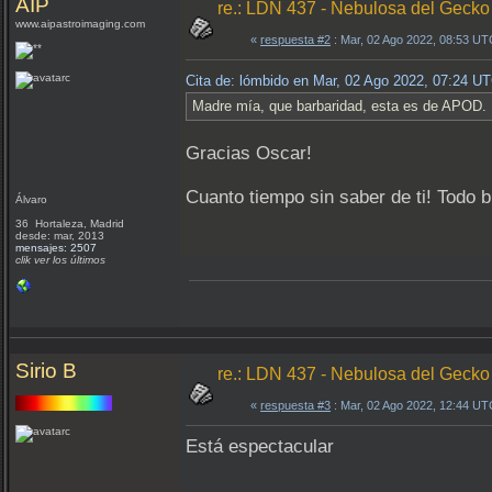
AIP
re.: LDN 437 - Nebulosa del Gecko
www.aipastroimaging.com
«
respuesta #2
: Mar, 02 Ago 2022, 08:53 UT
Cita de: lómbido en Mar, 02 Ago 2022, 07:24 U
Madre mía, que barbaridad, esta es de APOD.
Gracias Oscar!
Cuanto tiempo sin saber de ti! Todo b
Álvaro
36 Hortaleza, Madrid
desde: mar, 2013
mensajes: 2507
clik ver los últimos
Sirio B
re.: LDN 437 - Nebulosa del Gecko
«
respuesta #3
: Mar, 02 Ago 2022, 12:44 UT
Está espectacular