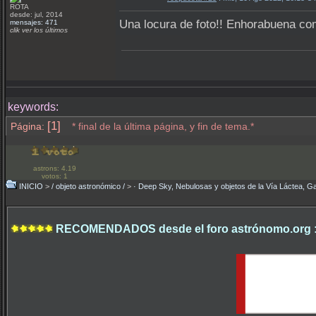
ROTA
desde: jul, 2014
Una locura de foto!! Enhorabuena com
mensajes: 471
clik ver los últimos
keywords:
[1]
Página:
* final de la última página, y fin de tema.*
astrons: 4.19
votos: 1
INICIO
>
/ objeto astronómico /
>
· Deep Sky, Nebulosas y objetos de la Vía Láctea, Ga
RECOMENDADOS desde el foro astrónomo.org 