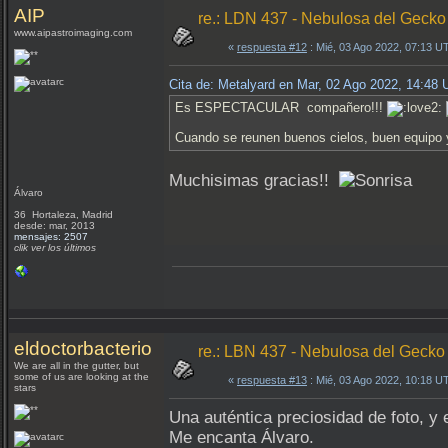
AIP
re.: LDN 437 - Nebulosa del Gecko
www.aipastroimaging.com
«
respuesta #12
: Mié, 03 Ago 2022, 07:13 U
Cita de: Metalyard en Mar, 02 Ago 2022, 14:48
Es ESPECTACULAR compañero!!!
Cuando se reunen buenos cielos, buen equipo y
Muchisimas gracias!!
Álvaro
36 Hortaleza, Madrid
desde: mar, 2013
mensajes: 2507
clik ver los últimos
eldoctorbacterio
re.: LBN 437 - Nebulosa del Gecko
We are all in the gutter, but
some of us are looking at the
«
respuesta #13
: Mié, 03 Ago 2022, 10:18 U
stars
Una auténtica preciosidad de foto, y 
Me encanta Álvaro.