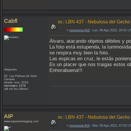
Cabfl
re.: LBN 437 - Nebulosa del Gecko
«
respuesta #18
: Lun, 08 Ago 2022, 20:41 U
Álvaro, atacando objetos débiles y p
La foto está estupenda, la luminosida
se respira muy bien la foto.
Las espicas en cruz, le estás poniend
Es un placer que nos traigas estos ob
Enhorabuena!!!
Alejandro
52 Las Palmas de Gran
Canaria
desde: ene, 2016
mensajes: 1478
clik ver los últimos
AIP
re.: LBN 437 - Nebulosa del Gecko
www.aipastroimaging.com
«
respuesta #19
: Mar, 09 Ago 2022, 07:02 U