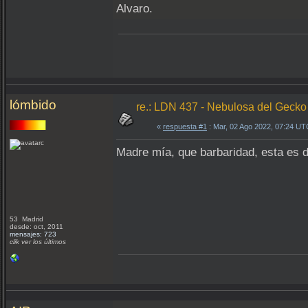
Alvaro.
lómbido
re.: LDN 437 - Nebulosa del Gecko
«
respuesta #1
: Mar, 02 Ago 2022, 07:24 UT
Madre mía, que barbaridad, esta es
53 Madrid
desde: oct, 2011
mensajes: 723
clik ver los últimos