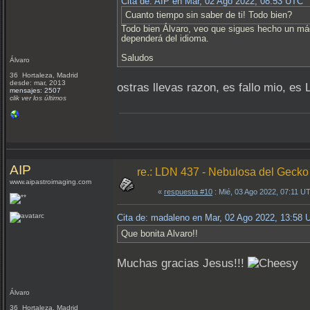
Cita de: AIP en Mar, 02 Ago 2022, 08:53 UTC
Cuanto tiempo sin saber de ti! Todo bien?
Todo bien Álvaro, veo que sigues hecho un m
dependerá del idioma.
Saludos
Álvaro
36 Hortaleza, Madrid
desde: mar, 2013
ostras llevas razon, es fallo mio, es 
mensajes: 2507
clik ver los últimos
AIP
re.: LDN 437 - Nebulosa del Gecko
www.aipastroimaging.com
«
respuesta #10
: Mié, 03 Ago 2022, 07:11 U
Cita de: madaleno en Mar, 02 Ago 2022, 13:58
Que bonita Alvaro!!
Muchas gracias Jesus!!!
Álvaro
36 Hortaleza, Madrid