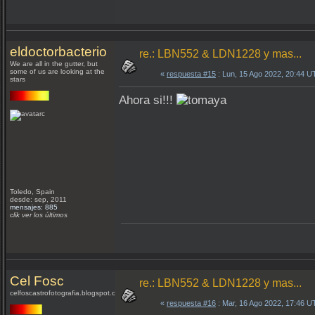
eldoctorbacterio
re.: LBN552 & LDN1228 y mas...
We are all in the gutter, but
some of us are looking at the
«
respuesta #15
: Lun, 15 Ago 2022, 20:44 U
stars
Ahora si!!!
Toledo, Spain
desde: sep, 2011
mensajes: 885
clik ver los últimos
Cel Fosc
re.: LBN552 & LDN1228 y mas...
celfoscastrofotografia.blogspot.com
«
respuesta #16
: Mar, 16 Ago 2022, 17:46 U