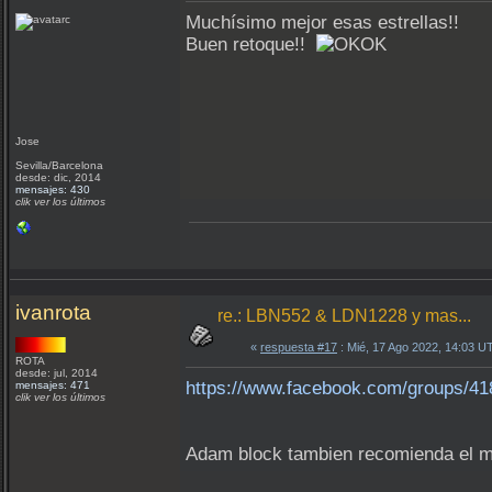
Muchísimo mejor esas estrellas!!
Buen retoque!!
Jose
Sevilla/Barcelona
desde: dic, 2014
mensajes: 430
clik ver los últimos
ivanrota
re.: LBN552 & LDN1228 y mas...
«
respuesta #17
: Mié, 17 Ago 2022, 14:03 U
ROTA
desde: jul, 2014
https://www.facebook.com/groups/4
mensajes: 471
clik ver los últimos
Adam block tambien recomienda el 