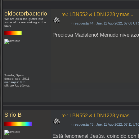
eldoctorbacterio
re.: LBN552 & LDN1228 y mas...
We are all in the gutter, but
some of us are looking at the
«
respuesta #4
: Jue, 11 Ago 2022, 07:08 UT
stars
Preciosa Madaleno! Menudo nivelazo d
Toledo, Spain
desde: sep, 2011
mensajes: 885
clik ver los últimos
Sirio B
re.: LBN552 & LDN1228 y mas...
«
respuesta #5
: Jue, 11 Ago 2022, 07:11 UT
Está fenomenal Jesús, coincido con l