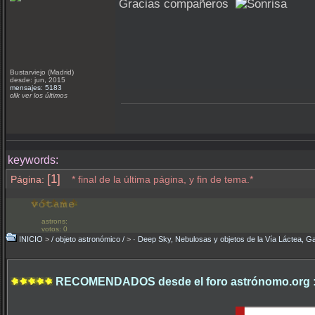
Gracias compañeros
Bustarviejo (Madrid)
desde: jun, 2015
mensajes: 5183
clik ver los últimos
keywords:
[1]
Página:
* final de la última página, y fin de tema.*
astrons:
votos: 0
INICIO
>
/ objeto astronómico /
>
· Deep Sky, Nebulosas y objetos de la Vía Láctea, Ga
RECOMENDADOS desde el foro astrónomo.org 