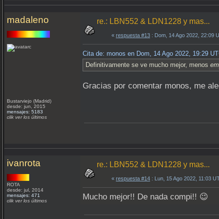
madaleno
re.: LBN552 & LDN1228 y mas...
«
respuesta #13
: Dom, 14 Ago 2022, 22:09 
Cita de: monos en Dom, 14 Ago 2022, 19:29 U
Definitivamente se ve mucho mejor, menos
em
Gracias por comentar monos, me ale
Bustarviejo (Madrid)
desde: jun, 2015
mensajes: 5183
clik ver los últimos
ivanrota
re.: LBN552 & LDN1228 y mas...
«
respuesta #14
: Lun, 15 Ago 2022, 11:03 U
ROTA
desde: jul, 2014
Mucho mejor!! De nada compi!! 😉
mensajes: 471
clik ver los últimos