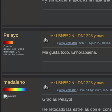
- y sin aplicar mascaras ni nada a la
Pelayo
re.: LBN552 & LDN1228 y mas...
«
respuesta #10
: Sáb, 13 Ago 2022, 10:06 
Oviedo
desde: sep, 2014
Me gusta todo. Enhorabuena.
mensajes: 277
clik ver los últimos
madaleno
re.: LBN552 & LDN1228 y mas...
«
respuesta #11
: Dom, 14 Ago 2022, 14:55 
Gracias Pelayo!
He retocado las estrellas con el cons