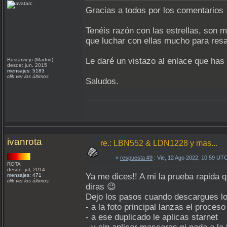
Gracias a todos por los comentario
Tenéis razón con las estrellas, son 
que luchar con ellas mucho para resa
Le daré un vistazo al enlace que has 
Bustarviejo (Madrid)
desde: jun, 2015
mensajes: 5183
clik ver los últimos
Saludos.
ivanrota
re.: LBN552 & LDN1228 y mas...
«
respuesta #9
: Vie, 12 Ago 2022, 10:59 UT
ROTA
desde: jul, 2014
Ya me dices!! A mi la prueba rapida q
mensajes: 471
clik ver los últimos
diras 😉
Dejo los pasos cuando descargues l
- a la foto principal lanzas el proces
- a ese duplicado le aplicas starnet