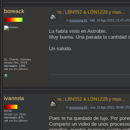
boreack
re.: LBN552 & LDN1228 y mas...
«
respuesta #1
: Mié, 10 Ago 2022, 21:47 UT
La había visto en Astrobin.
Muy buena. Una pasada la cantidad de
Un saludo.
31 Oviedo, Asturias
desde: feb, 2018
mensajes: 1350
clik ver los últimos
ivanrota
re.: LBN552 & LDN1228 y mas...
«
respuesta #2
: Jue, 11 Ago 2022, 00:46 UT
ROTA
desde: jul, 2014
Pues te ha quedado de lujo. Por pone
mensajes: 471
clik ver los últimos
Comparto un video de unos procesos q
estrellas, puedes manejar cuanto redu