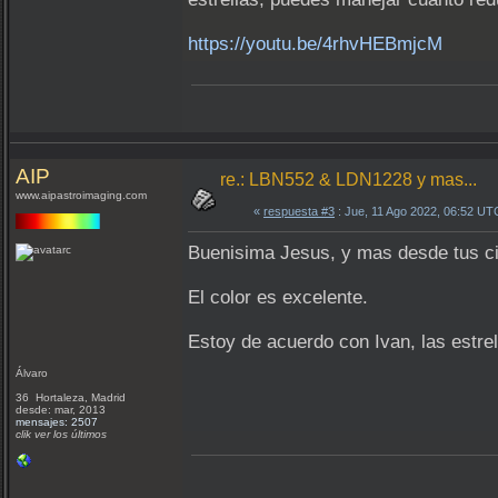
https://youtu.be/4rhvHEBmjcM
AIP
re.: LBN552 & LDN1228 y mas...
www.aipastroimaging.com
«
respuesta #3
: Jue, 11 Ago 2022, 06:52 UT
Buenisima Jesus, y mas desde tus cie
El color es excelente.
Estoy de acuerdo con Ivan, las estrel
Álvaro
36 Hortaleza, Madrid
desde: mar, 2013
mensajes: 2507
clik ver los últimos