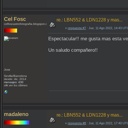
Cel Fosc
re.: LBN552 & LDN1228 y mas...
celfoscastrofotografia.blogspot.com
«
respuesta #7
: Jue, 11 Ago 2022, 14:43 UT
Espectacular!! me gusta mas esta ver
Un saludo compañero!!
Jose
Sevilla/Barcelona
desde: dic, 2014
mensajes: 430
clik ver los últimos
madaleno
re.: LBN552 & LDN1228 y mas...
«
respuesta #8
: Jue, 11 Ago 2022, 17:40 UT