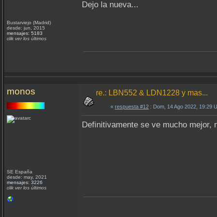
Dejo la nueva...
Bustarviejo (Madrid)
desde: jun, 2015
mensajes: 5183
clik ver los últimos
monos
re.: LBN552 & LDN1228 y mas...
«
respuesta #12
: Dom, 14 Ago 2022, 19:29 
Definitivamente se ve mucho mejor,
SE España
desde: may, 2021
mensajes: 3226
clik ver los últimos