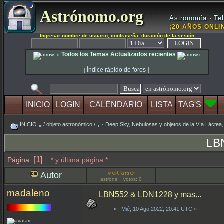
Astrónomo.org
Astronomía · Tel
¡20 AÑOS ONLIN
Ingresar nombre de usuario, contraseña, duración de la sesión
Todos los Temas Actualizados recientes
|
Índice rápido de foros
|
INICIO
LOGIN
CALENDARIO
LISTA
TAG'S
INICIO
/ objeto astronómico /
· Deep Sky, Nebulosas y objetos de la Vía Láctea,
LB
[1]
Página:
* y última página *
Autor
astrons: votos: 0
madaleno
LBN552 & LDN1228 y mas...
«
: Mié, 10 Ago 2022, 20:41 UTC »