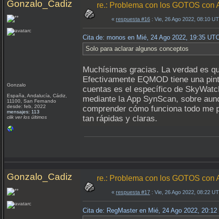
Gonzalo_Cadiz
re.: Problema con los GOTOS c
«
respuesta #16
: Vie, 26 Ago 2022, 08:10 U
Cita de: monos en Mié, 24 Ago 2022, 19:35 UT
Solo para aclarar algunos conceptos
Muchísimas gracias. La verdad es qu
Efectivamente EQMOD tiene una pinta
Gonzalo
cuentas es el específico de SkyWatc
España, Andalucía, Cádiz,
mediante la App SynScan, sobre aunq
11100, San Fernando
desde: feb, 2022
comprender cómo funciona todo me p
mensajes: 113
tan rápidas y claras.
clik ver los últimos
Gonzalo_Cadiz
re.: Problema con los GOTOS c
«
respuesta #17
: Vie, 26 Ago 2022, 08:22 U
Cita de: RegMaster en Mié, 24 Ago 2022, 20:1