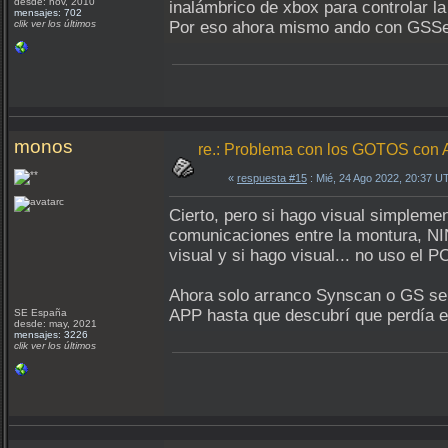
desde: nov, 2010
inalámbrico de xbox para controlar la
mensajes: 702
clik ver los últimos
Por eso ahora mismo ando con GSSer
monos
re.: Problema con los GOTOS c
«
respuesta #15
: Mié, 24 Ago 2022, 20:37 U
Cierto, pero si hago visual simpleme
comunicaciones entre la montura, NI
visual y si hago visual... no uso el 
Ahora solo arranco Synscan o GS ser
APP hasta que descubrí que perdía 
SE España
desde: may, 2021
mensajes: 3226
clik ver los últimos