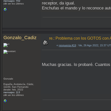
mensajes: 702
receptor, da igual.
clik ver los últimos
Enchufas el mando y lo reconoce aut
Gonzalo_Cadiz
re.: Problema con los GOTOS c
«
respuesta #19
: Vie, 26 Ago 2022, 15:37 U
Muchas gracias. lo probaré. Cuanto
Gonzalo
España, Andalucía, Cádiz,
11100, San Fernando
desde: feb, 2022
mensajes: 113
clik ver los últimos