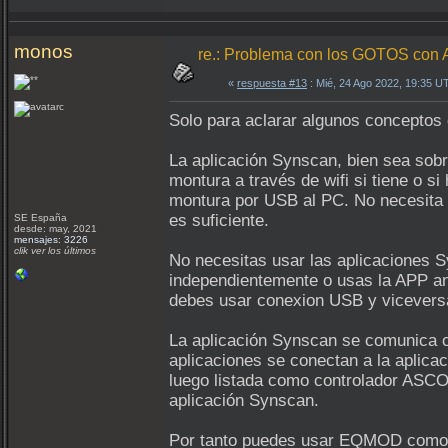
monos
re.: Problema con los GOTOS c
«
respuesta #13
: Mié, 24 Ago 2022, 19:35 U
Solo para aclarar algunos conceptos 
La aplicación Synscan, bien sea sobr
montura a través de wifi si tiene o 
montura por USB al PC. No necesita d
es suficiente.
SE España
desde: may, 2021
mensajes: 3226
clik ver los últimos
No necesitas usar las aplicaciones 
independientemente o usas la APP an
debes usar conexion USB y vicevers
La aplicación Synscan se comunica 
aplicaciones se conectan a la aplic
luego listada como controlador ASCO
aplicación Synscan.
Por tanto puedes usar EQMOD como i