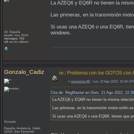
La AZEQ6 y EQ6R no tienen la mism
Las primeras, en la transmisión motor-
Si usas una AZEQ6 o una EQ6R, tiene
windows.
43 España
desde: nov, 2010
mensajes: 702
clik ver los últimos
Gonzalo_Cadiz
re.: Problema con los GOTOS c
«
respuesta #6
: Lun, 22 Ago 2022, 15:44 UT
Cita de: RegMaster en Dom, 21 Ago 2022, 22:
La AZEQ6 y EQ6R no tienen la misma relaci
Las primeras, en la transmisión motor-sinfin es 
Si usas una AZEQ6 o una EQ6R, tienes que pon
Gonzalo
España, Andalucía, Cádiz,
11100, San Fernando