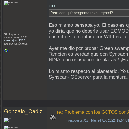
Cita
Pero con qué programa usas eqmod?
Eso mismo pensaba yo. El caso es que
yo diría que no debería usar EQMOD.
SE España
control de la montura por WIFI es la
desde: may, 2021
mensajes: 3226
clik ver los últimos
Ayer me dio por probar Green swamp s
Tambien es verdad que con Synsacn p
NINA con relosución de placas? ¡Es 
Lo mismo respecto al planetario. Yo 
Synscan- GSserver para la montura, 
Gonzalo_Cadiz
re.: Problema con los GOTOS c
«
respuesta #12
: Mié, 24 Ago 2022, 15:54 U