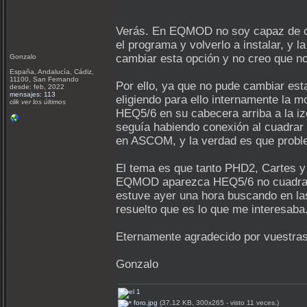
Verás. En EQMOD no soy capaz de cam
el programa y volverlo a instalar, y
cambiar esta opción y no creo que 
Gonzalo
España, Andalucía, Cádiz,
11100, San Fernando
Por ello, ya que no pude cambiar e
desde: feb, 2022
mensajes: 113
eligiendo para ello internamente la
clik ver los últimos
HEQ5/6 en su cabecera arriba a la iz
seguía habiendo conexión al cuadrar
en ASCOM, y la verdad es que probl
El tema es que tanto PHD2, Cartes y
EQMOD aparezca HEQ5/6 no cuadran 
estuve ayer una hora buscando en las
resuelto que es lo que me interesaba
Eternamente agradecido por vuestra
Gonzalo
foro.jpg
(37.12 KB, 300x265 - visto 11 veces.)