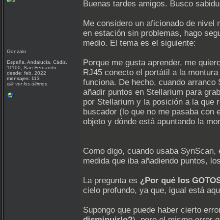
Buenas tardes amigos. Busco sabidu
Me considero un aficionado de nivel
en estación sin problemas, hago segu
medio. El tema es el siguiente:
Gonzalo
Porque me gusta aprender, me quiero
España, Andalucía, Cádiz,
11100, San Fernando
RJ45 conecto el portátil a la montu
desde: feb, 2022
mensajes: 113
funciona. De hecho, cuando arranco 
clik ver los últimos
añadir puntos en Stellarium para grab
por Stellarium y la posición a la que
buscador (lo que no me pasaba con e
objeto y dónde está apuntando la mon
Como digo, cuando usaba SynScan, el
medida que iba añadiendo puntos, lo
La pregunta es
¿Por qué los GOTOS 
cielo profundo, ya que, igual está aqu
Supongo que puede haber cierto error 
disminuirlo?
), pero el mismo error 