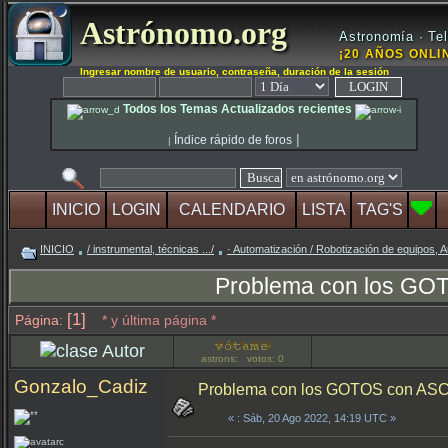
Astrónomo.org
Astronomía · Tel
¡20 AÑOS ONLIN
Ingresar nombre de usuario, contraseña, duración de la sesión
Todos los Temas Actualizados recientes
|
Índice rápido de foros
|
INICIO
LOGIN
CALENDARIO
LISTA
TAG'S
INICIO
/ instrumental, técnicas .../
· Automatización / Robotización de equipos, A
Problema con los G
[1]
Página:
* y última página *
Autor
astrons: votos: 0
Gonzalo_Cadiz
Problema con los GOTOS con A
«
: Sáb, 20 Ago 2022, 14:19 UTC »