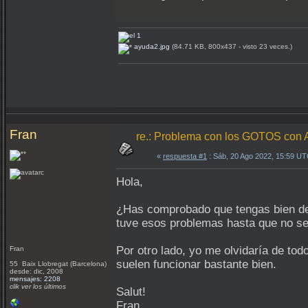
ayuda2.jpg
(84.71 KB, 800x437 - visto 23 veces.)
Fran
re.: Problema con los GOTOS c
«
respuesta #1
: Sáb, 20 Ago 2022, 15:59 UT
Hola,
¿Has comprobado que tengas bien de
tuve esos problemas hasta que no se
Por otro lado, yo me olvidaría de tod
Fran
suelen funcionar bastante bien.
55 Baix Llobregat (Barcelona)
desde: dic, 2008
mensajes: 2208
clik ver los últimos
Salut!
Fran