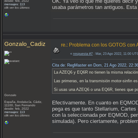
OK. Ya veo lo que me quieres decir y
desde: feb, 2022
mensajes: 113
usaba parámetros tan antiguos. Esta n
clik ver los últimos
Gonzalo_Cadiz
re.: Problema con los GOTOS c
«
respuesta #7
: Mar, 23 Ago 2022, 11:00 UT
Cita de: RegMaster en Dom, 21 Ago 2022, 22:
La AZEQ6 y EQ6R no tienen la misma relaci
Las primeras, en la transmisión motor-sinfin es 
Si usas una AZEQ6 o una EQ6R, tienes que pon
Gonzalo
Efectivamente. En cuanto en EQMOD
España, Andalucía, Cádiz,
11100, San Fernando
pega es que tanto Stellarium, Carte
desde: feb, 2022
mensajes: 113
con la seleccionada por EQMOD, pero
clik ver los últimos
simulada). Pero ciertamente, problem