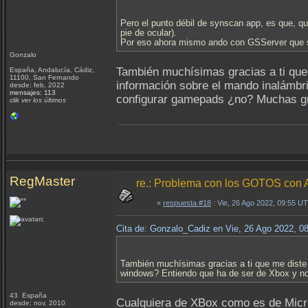
Pero el punto débil de synscan app, es que, qu
pie de ocular).
Por eso ahora mismo ando con GSServer que s
Gonzalo
También muchísimas gracias a ti que 
España, Andalucía, Cádiz,
11100, San Fernando
información sobre el mando inalámbr
desde: feb, 2022
mensajes: 113
configurar gamepads ¿no? Muchas g
clik ver los últimos
RegMaster
re.: Problema con los GOTOS c
«
respuesta #18
: Vie, 26 Ago 2022, 09:55 U
Cita de: Gonzalo_Cadiz en Vie, 26 Ago 2022, 0
También muchísimas gracias a ti que me diste 
windows? Entiendo que ha de ser de Xbox y n
43 España
Cualquiera de XBox como es de Microso
desde: nov, 2010