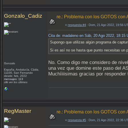
Gonzalo_Cadiz
re.: Problema con los GOTOS c
«
respuesta #4
: Dom, 21 Ago 2022, 19:56 U
Cita de: madaleno en Sáb, 20 Ago 2022, 18:15
Supongo que utilizas algún programa de captur
Si es así no se hasta que punto necesitas un p
No. Como digo me considero de nivel 
Gonzalo
una vez que domine este paso del AS
España, Andalucía, Cádiz,
11100, San Fernando
Muchíiiisimas gracias por responder 
desde: feb, 2022
mensajes: 113
clik ver los últimos
RegMaster
re.: Problema con los GOTOS c
«
respuesta #5
: Dom, 21 Ago 2022, 22:36 U