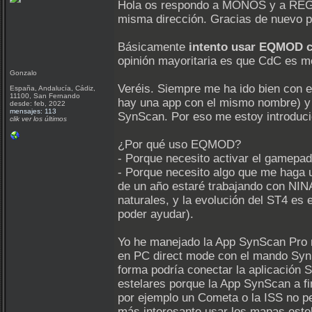
Hola os respondo a MONOS y a REGMA
misma dirección. Gracias de nuevo p
Básicamente
intento usar EQMOD 
opinión mayoritaria es que CdC es m
Gonzalo
Veréis. Siempre me ha ido bien con 
España, Andalucía, Cádiz,
11100, San Fernando
hay una app con el mismo nombre) y 
desde: feb, 2022
mensajes: 113
SynScan. Por eso me estoy introdu
clik ver los últimos
¿Por qué uso EQMOD?
- Porque necesito activar el gamepad
- Porque necesito algo que me haga u
de un año estaré trabajando con NINA
naturales, y la evolución del ST4 es
poder ayudar).
Yo he manejado la App SynScan Pro me
en PC direct mode con el mando SynS
forma podría conectar la aplicación 
estelares porque la App SynScan a fin
por ejemplo un Cometa o la ISS no pe
más interesante usar los mapas este