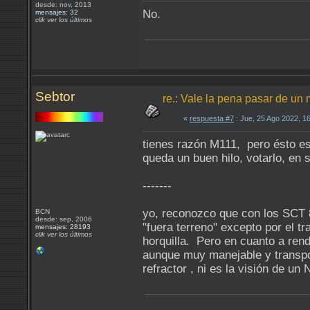
desde: nov, 2013
No.
mensajes: 32
clik ver los últimos
Sebtor
re.: Vale la pena pasar de un 
«
respuesta #7
: Jue, 25 Ago 2022, 1
tienes razón M111, pero ésto es 
queda un buen hilo, votarlo, en 
-------
yo, reconozco que con los SCT 8
BCN
desde: sep, 2006
"fuera terreno" excepto por el t
mensajes: 28193
clik ver los últimos
horquilla. Pero en cuanto a ren
aunque muy manejable y transport
refractor , ni es la visión de 