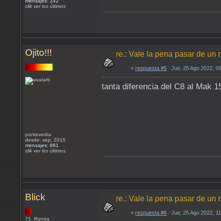
mensajes: 242
clik ver los últimos
Ojito!!!
re.: Vale la pena pasar de un 
«
respuesta #5
: Jue, 25 Ago 2022, 0
tanta diferencia del C8 al Mak 1
pontevedra
desde: sep, 2015
mensajes: 861
clik ver los últimos
Blick
re.: Vale la pena pasar de un 
«
respuesta #6
: Jue, 25 Ago 2022, 1
71 Ronda