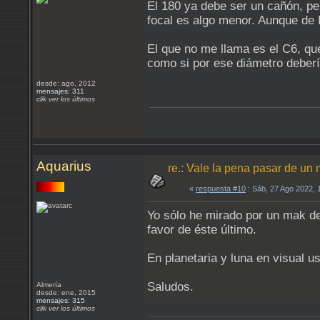
El 180 ya debe ser un cañón, p
focal es algo menor. Aunque de 
El que no me llama es el C6, qu
como si por ese diámetro deber
desde: ago, 2012
mensajes: 311
clik ver los últimos
Aquarius
re.: Vale la pena pasar de un 
«
respuesta #10
: Sáb, 27 Ago 2022,
Yo sólo he mirado por un mak de
favor de éste último.
En planetaria y luna en visual u
Saludos.
Almería
desde: ene, 2015
mensajes: 315
clik ver los últimos