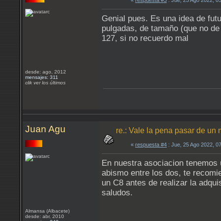
«
respuesta #3
: Jue, 25 Ago 2022, 0
Genial pues. Es una idea de fut
pulgadas, de tamaño (que no de 
127, si no recuerdo mal
desde: ago, 2012
mensajes: 311
clik ver los últimos
Juan Agu
re.: Vale la pena pasar de un 
«
respuesta #4
: Jue, 25 Ago 2022, 0
En nuestra asociacion tenemos 
abismo entre los dos, te recomi
un C8 antes de realizar la adquis
saludos.
Almansa (Albacete)
desde: abr, 2010