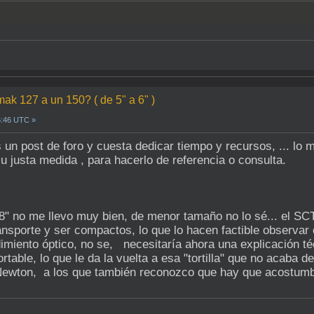
mak 127 a un 150? ( de 5" a 6" )
6:46 UTC »
un post de foro y cuesta dedicar tiempo y recursos, ... lo m
su justa medida , para hacerlo de referencia o consulta.
" no me llevo muy bien, de menor tamaño no lo sé... el SCT
ransporte y ser compactos, lo que lo hacen factible observar
dimiento óptico, no se, necesitaría ahora una explicación t
able, lo que le da la vuelta a esa "tortilla" que no acaba 
un Newton, a los que también reconozco que hay que acostum