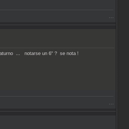
- - -
Saturno ... notarse un 6" ? se nota !
- - -