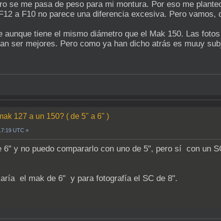
ero se me pasa de peso para mi montura. Por eso me plante
F12 a F10 no parece una diferencia excesiva. Pero vamos, q
e aunque tiene el mismo diámetro que el Mak 150. Las fotos 
ían ser mejores. Pero como ya han dicho atrás es muuy subj
mak 127 a un 150? ( de 5" a 6" )
 17:19 UTC »
 6" y no puedo compararlo con uno de 5", pero sí con un SC 
saría el mak de 6" y para fotografía el SC de 8".