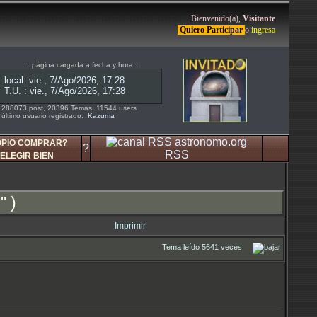
Bienvenido(a),
Visitante
Quiero Participar
o
ingresa
... página cargada a fecha y hora :
288073 post, 20396 Temas, 11544 users
último usuario registrado:
Kazuma
OPIO COMPRAR?
?
RSS
ELEGIR BIEN
" )
Imprimir
Tema leído 5641 veces