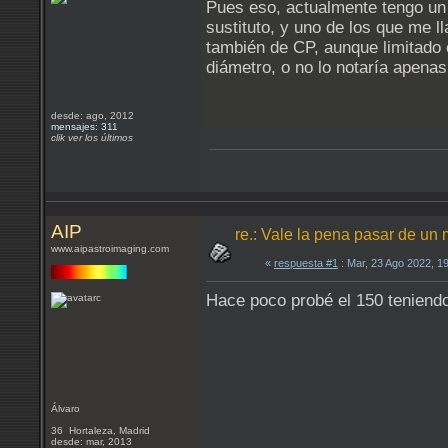
Pues eso, actualmente tengo un 
sustituto, y uno de los que me l
también de CP, aunque limitado 
diámetro, o no lo notaría apena
desde: ago, 2012
mensajes: 311
clik ver los últimos
AIP
re.: Vale la pena pasar de un
www.aipastroimaging.com
«
respuesta #1
: Mar, 23 Ago 2022, 1
Hace poco probé el 150 teniendo
Álvaro
36 Hortaleza, Madrid
desde: mar, 2013