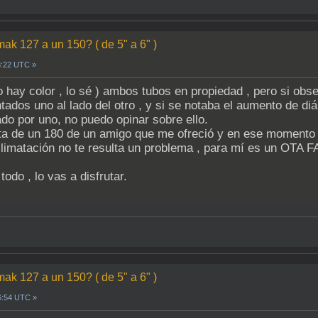
mak 127 a un 150? ( de 5" a 6" )
8:22 UTC »
 hay color , lo sé ) ambos tubos en propiedad , pero si ob
dos uno al lado del otro , y si se notaba el aumento de diá
o por uno, no puedo opinar sobre ello.
a de un 180 de un amigo que me ofreció y en ese momento n
climatación no te resulta un problema , para mí es un OTA
todo , lo vas a disfrutar.
mak 127 a un 150? ( de 5" a 6" )
6:54 UTC »