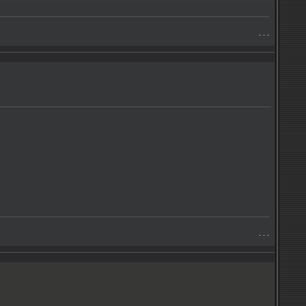
- - -
- - -