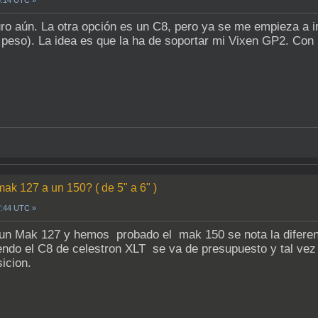
5:14 UTC »
uro aún. La otra opción es un C8, pero ya se me empieza a i
peso). La idea es que la ha de soportar mi Vixen GP2. Con
mak 127 a un 150? ( de 5" a 6" )
7:44 UTC »
un Mak 127 y hemos probado el mak 150 se nota la difere
endo el C8 de celestron XLT se va de presupuesto y tal vez
icion.