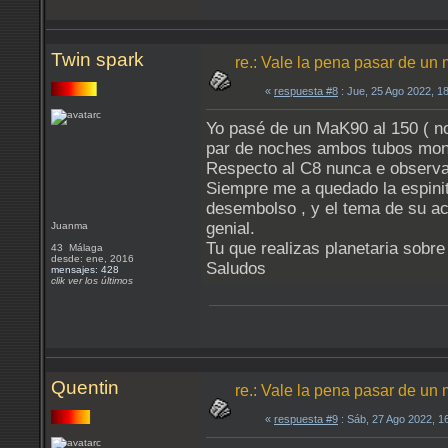
Twin spark
re.: Vale la pena pasar de un 
«
respuesta #8
: Jue, 25 Ago 2022, 1
Yo pasé de un MaK90 al 150 ( no
par de noches ambos tubos monta
Respecto al C8 nunca e observad
Siempre me a quedado la espinit
desembolso , y el tema de su a
genial.
Juanma
Tu que realizas planetaria sobre 
43 Málaga
desde: ene, 2016
Saludos
mensajes: 428
clik ver los últimos
Quentin
re.: Vale la pena pasar de un 
«
respuesta #9
: Sáb, 27 Ago 2022, 1