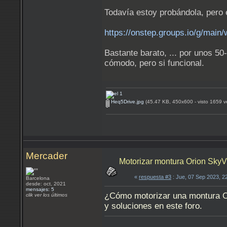
Todavía estoy probándola, pero 
https://onstep.groups.io/g/main/
Bastante barato, ... por unos 5
cómodo, pero si funcional.
Heq5Drive.jpg
(45.47 KB, 450x600 - visto 1659 v
Mercader
Motorizar montura Orion SkyV
«
respuesta #3
: Jue, 07 Sep 2023, 2
Barcelona
desde: oct, 2021
mensajes: 5
¿Cómo motorizar una montura O
clik ver los últimos
y soluciones en este foro.