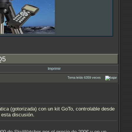
Q5
Imprimir
Tema leído 6359 veces
ica (gotorizada) con un kit GoTo, controlable desde
 esta discusión.
0 de SkyWatcher por el precio de 200€ y en un