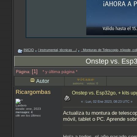
INICIO
/ instrumental, técnicas .../
· Monturas de Telescopio, trípode, 
Onstep vs. Esp3
[1]
Página:
* y última página *
Autor
astrons: votos: 0
Ricargombas
Onstep vs. Esp32go, + kits u
«
: Lun, 02 Ene 2023, 08:23 UTC »
Lardero
desde: ene, 2023
Actualiza tu montura de telesco
mensajes: 4
clik ver los últimos
móvil, tablet o PC. Aprende sobr
Hola a todos, el año pasado co