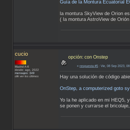
Guía de la Montura Ecuatorial E
la montura SkyView de Orion es 
( la montura AstroView de Orión 
cucio
opción: con Onstep
«
respuesta #5
: Vie, 08 Sep 2023, 0
Madrid A-6
desde: ago, 2022
mensajes: 349
Hay una solución de código abi
clik ver los últimos
OnStep, a computerized goto s
Yo la he aplicado en mi HEQ5, y
se ponen y currarse el bricolaje