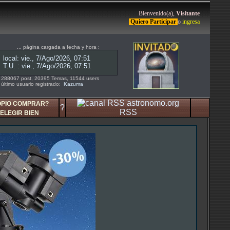
Bienvenido(a),
Visitante
Quiero Participar
o
ingresa
... página cargada a fecha y hora :
288067 post, 20395 Temas, 11544 users
último usuario registrado:
Kazuma
OPIO COMPRAR?
?
RSS
ELEGIR BIEN