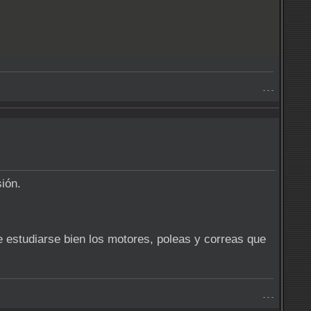
- - -
ión.
 estudiarse bien los motores, poleas y correas que
- - -