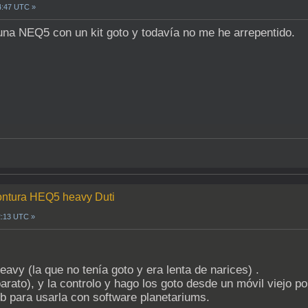
4:47 UTC »
una NEQ5 con un kit goto y todavía no me he arrepentido.
montura HEQ5 heavy Duti
2:13 UTC »
eavy (la que no tenía goto y era lenta de narices) .
rato), y la controlo y hago los goto desde un móvil viejo p
b para usarla con software planetariums.