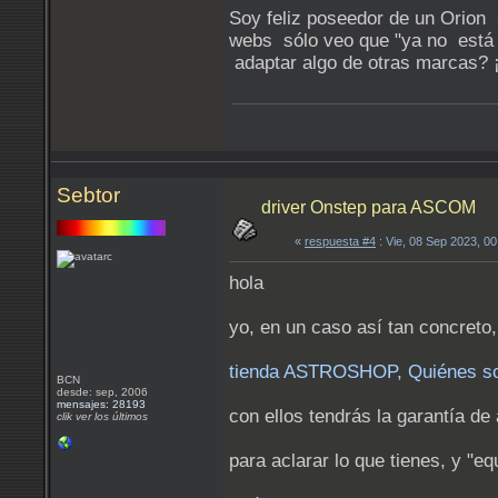
Soy feliz poseedor de un Orion
webs sólo veo que "ya no está d
adaptar algo de otras marcas? 
Sebtor
driver Onstep para ASCOM
«
respuesta #4
: Vie, 08 Sep 2023, 0
hola
yo, en un caso así tan concreto,
tienda ASTROSHOP, Quiénes son
BCN
desde: sep, 2006
mensajes: 28193
con ellos tendrás la garantía de
clik ver los últimos
para aclarar lo que tienes, y "eq