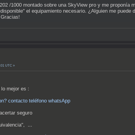
 202 /1000 montado sobre una SkyView pro y me proponía mo
isponible" el equipamiento necesario. ¿Alguien me puede de
¡Gracias!
0:01 UTC »
 lo mejor es :
? contacto teléfono whatsApp
 acertar seguro
uivalencia", ...