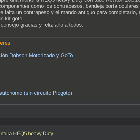
n componentes como los contrapesos, bandeja porta oculare
falta un contrapeso y el mando antiguo para completarlo, m
n kit goto.
consejo gracias y feliz año a todos.
terés
ción Dobson Motorizado y GoTo
utónomo (sin circuito Picgoto)
montura HEQ5 heavy Duty