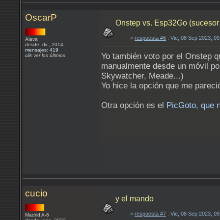
OscarP
Onstep vs. Esp32Go (sucesor 
«
respuesta #6
: Vie, 08 Sep 2023, 0
Alava
desde: dic, 2014
mensajes: 419
Yo también voto por el Onstep q
clik ver los últimos
manualmente desde un móvil por
Skywatcher, Meade...)
Yo hice la opción que me pareci
Otra opción es el
PicGoto, que 
cucio
y el mando
«
respuesta #7
: Vie, 08 Sep 2023, 0
Madrid A-6