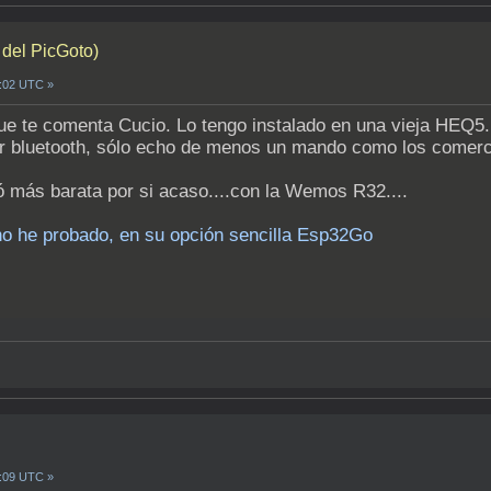
del PicGoto)
9:02 UTC »
ue te comenta Cucio. Lo tengo instalado en una vieja HEQ5.
 bluetooth, sólo echo de menos un mando como los comerci
ó más barata por si acaso....con la Wemos R32....
no he probado, en su opción sencilla Esp32Go
9:09 UTC »