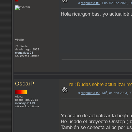
«
respuesta #1
: Lun, 02 Ene 2023, 1
Hola ricargombas, yo actualicé 
Virgilio
74 Yecla
desde: ago, 2021
mensajes: 28
clik ver los últimos
OscarP
re.: Dudas sobre actualizar 
«
respuesta #2
: Mié, 04 Ene 2023, 0
Alava
desde: dic, 2014
mensajes: 419
clik ver los últimos
Yo acabo de actualizar la heq5 h
He usado el proyecto Onstep ( ba
También se conecta al pc por us