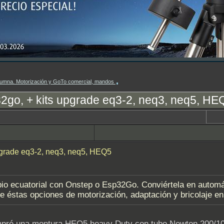
columna. Motorización y GoTo comercial, mandos
2go, + kits upgrade eq3-2, neq3, neq5, HE
pgrade eq3-2, neq3, neq5, HEQ5
pio ecuatorial con Onstep o Esp32Go. Conviértela en automát
e éstas opciones de motorización, adaptación y bricolaje en
mpré una montura HEQ5 heavy Duty con tubo Newton 200/100