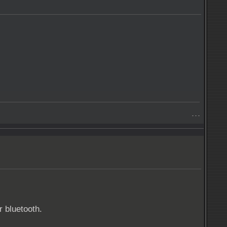
- - -
or bluetooth.