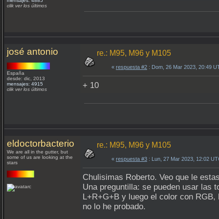
mensajes: 4885
clik ver los últimos
josé antonio
re.: M95, M96 y M105
«
respuesta #2
: Dom, 26 Mar 2023, 20:49 U
España
desde: dic, 2013
+ 10
mensajes: 4915
clik ver los últimos
eldoctorbacterio
re.: M95, M96 y M105
We are all in the gutter, but
some of us are looking at the
«
respuesta #3
: Lun, 27 Mar 2023, 12:02 UT
stars
Chulisimas Roberto. Veo que le esta
Una preguntilla: se pueden usar las
L+R+G+B y luego el color con RGB, l
no lo he probado.