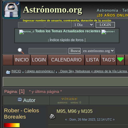
Astrónomo.org
Astronomía · Tel
¡20 AÑOS ONLIN
Ingresar nombre de usuario, contraseña, duración de la sesión
Todos los Temas Actualizados recientes
|
Índice rápido de foros
|
INICIO
LOGIN
CALENDARIO
LISTA
TAG'S
INICIO
/ objeto astronómico /
· Deep Sky, Nebulosas y objetos de la Vía Láctea,
[1]
Página:
* y última página *
Autor
astrons: votos: 0
Rober - Cielos
M95, M96 y M105
Boreales
«
: Dom, 26 Mar 2023, 12:14 UTC »