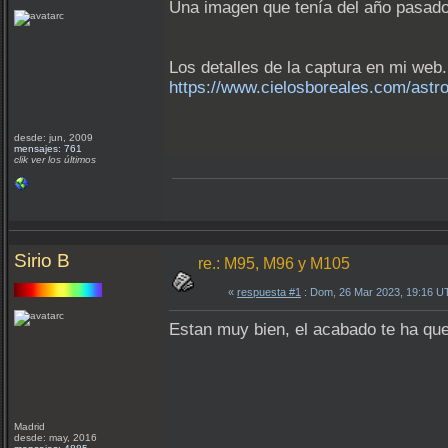
Una imagen que tenía del año pasado
Los detalles de la captura en mi web.
https://www.cielosboreales.com/astr
desde: jun, 2009
mensajes: 761
clik ver los últimos
Sirio B
re.: M95, M96 y M105
«
respuesta #1
: Dom, 26 Mar 2023, 19:16 U
Estan muy bien, el acabado te ha q
Madrid
desde: may, 2016