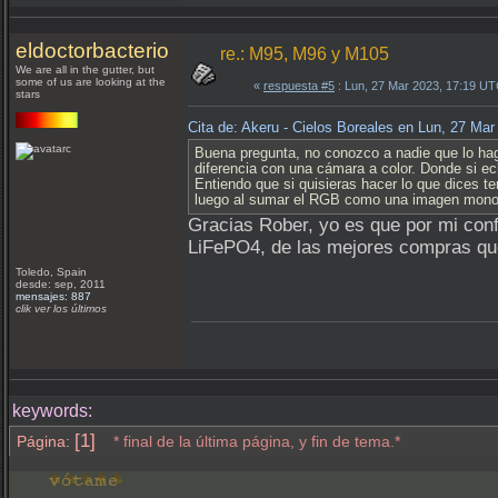
eldoctorbacterio
re.: M95, M96 y M105
We are all in the gutter, but
some of us are looking at the
«
respuesta #5
: Lun, 27 Mar 2023, 17:19 UT
stars
Cita de: Akeru - Cielos Boreales en Lun, 27 Ma
Buena pregunta, no conozco a nadie que lo haga
diferencia con una cámara a color. Donde si e
Entiendo que si quisieras hacer lo que dices t
luego al sumar el RGB como una imagen monocr
Gracias Rober, yo es que por mi confi
LiFePO4, de las mejores compras qu
Toledo, Spain
desde: sep, 2011
mensajes: 887
clik ver los últimos
keywords:
[1]
Página:
* final de la última página, y fin de tema.*