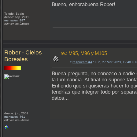
Bueno, enhorabuena Rober!
Toledo, Spain
desde: sep, 2011
mensajes: 887
clik ver los últimos
Rober - Cielos
re.: M95, M96 y M105
Boreales
«
respuesta #4
: Lun, 27 Mar 2023, 12:40 UT
Buena pregunta, no conozco a nadie q
la luminancia. Al final no supone ta
Entiendo que si quisieras hacer lo q
tendrías que integrar todo por sepa
datos...
desde: jun, 2009
mensajes: 761
clik ver los últimos