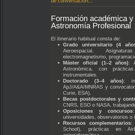
de conversación...
Formación académica y 
Astronomía Profesional
El itinerario habitual consta de:
Grado universitario (4 año
Aeroespacial. Asignatu
electromagnetismo, programació
Máster oficial (1–2 años)
: 
Astronómica, con prácticas
instrumentales.
Doctorado (3–4 años)
: in
ApJ/A&A/MNRAS y convocatori
Curie, ESA).
Becas postdoctorales y contr
CNRS, ESO o NASA, trabajando
Oposiciones y concursos
universidades, observatorios o i
Recursos complementarios
:
School), prácticas en Ai