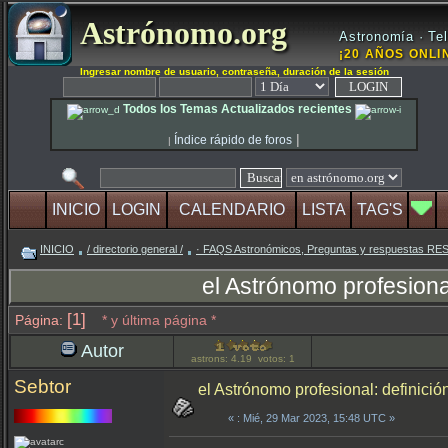
Astrónomo.org
Astronomía · Tel
¡20 AÑOS ONLIN
Ingresar nombre de usuario, contraseña, duración de la sesión
Todos los Temas Actualizados recientes
|
Índice rápido de foros
|
INICIO
LOGIN
CALENDARIO
LISTA
TAG'S
INICIO
/ directorio general /
· FAQS Astronómicos, Preguntas y respuestas R
el Astrónomo profesional
[1]
Página:
* y última página *
Autor
astrons: 4.19 votos: 1
Sebtor
el Astrónomo profesional: definició
«
: Mié, 29 Mar 2023, 15:48 UTC »