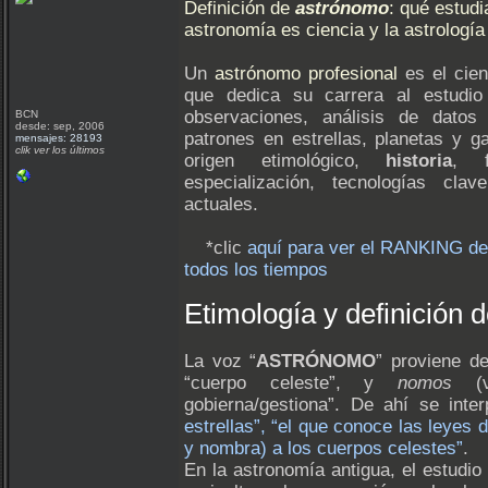
Definición de
astrónomo
: qué estudi
astronomía es ciencia y la astrología
Un
astrónomo profesional
es el cien
que dedica su carrera al estudio
observaciones, análisis de datos y
BCN
desde: sep, 2006
patrones en estrellas, planetas y 
mensajes: 28193
clik ver los últimos
origen etimológico,
historia
, f
especialización, tecnologías cla
actuales.
*clic
aquí para ver el RANKING de
todos los tiempos
Etimología y definición 
La voz “
ASTRÓNOMO
” proviene de
“cuerpo celeste”, y
nomos
(νο
gobierna/gestiona”. De ahí se int
estrellas”, “el que conoce las leyes d
y nombra) a los cuerpos celestes”
.
En la astronomía antigua, el estudio 