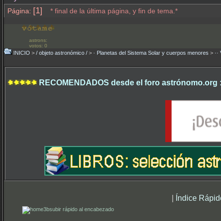
[1]
Página:
* final de la última página, y fin de tema.*
astrons:
votos: 0
INICIO
>
/ objeto astronómico /
>
· Planetas del Sistema Solar y cuerpos menores
>
··
RECOMENDADOS desde el foro astrónomo.org 
|
Índice Rápid
subir rápido al encabezado