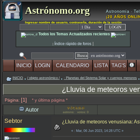
Astrónomo.org
Astronomía · Tel
¡20 AÑOS ONLIN
Ingresar nombre de usuario, contraseña, duración de la sesión
Todos los Temas Actualizados recientes
|
Índice rápido de foros
|
INICIO
LOGIN
CALENDARIO
LISTA
TAG'S
INICIO
/ objeto astronómico /
· Planetas del Sistema Solar y cuerpos menores
¿Lluvia de meteoros ven
[1]
Página:
* y última página *
Autor
astrons: votos: 0
Sebtor
¿Lluvia de meteoros venusiana: As
«
: Mar, 06 Jun 2023, 14:28 UTC »