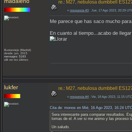
madaleno
re.: M27, nebulosa dumbbell ES1
«
respuesta #3
: Jue, 17 Ago 2023, 20:29 UT
Me parece que has saco mucho para t
En cuanto al tiempo...acabo de llega
Bustarviejo (Madrid)
desde: jun, 2015
mensajes: 5183
clik ver los últimos
lukfer
re.: M27, nebulosa dumbbell ES1
«
respuesta #4
: Vie, 18 Ago 2023, 11:15 UTC
Cita de: monos en Mié, 16 Ago 2023, 16:24 UT
Sera interesante para comparar resultados. Es
tomas de el. A ver si me animo y las proceso 
Un saludo.