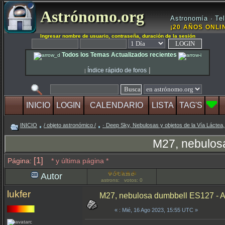
Astrónomo.org
Astronomía · Tel
¡20 AÑOS ONLIN
Ingresar nombre de usuario, contraseña, duración de la sesión
Todos los Temas Actualizados recientes
|
Índice rápido de foros
|
INICIO
LOGIN
CALENDARIO
LISTA
TAG'S
INICIO
/ objeto astronómico /
· Deep Sky, Nebulosas y objetos de la Vía Láctea,
M27, nebulos
[1]
Página:
* y última página *
Autor
astrons: votos: 0
lukfer
M27, nebulosa dumbbell ES127 -
«
: Mié, 16 Ago 2023, 15:55 UTC »