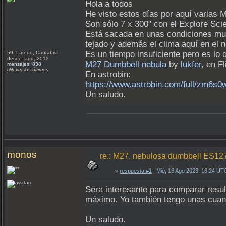
Hola a todos
He visto estos días por aquí varias 
Son sólo 7 x 300" con el Explore Scie
Está sacada en unas condiciones muy 
tejado y además el clima aquí en el
Es un tiempo insuficiente pero es lo q
59 Laredo, Cantabria
desde: ago, 2013
M27 Dumbbell nebula
by
lukfer
, en Fl
mensajes: 838
clik ver los últimos
En astrobin:
https://www.astrobin.com/full/zm6s0w
Un saludo.
monos
re.: M27, nebulosa dumbbell ES1
«
respuesta #1
: Mié, 16 Ago 2023, 16:24 UT
Sera interesante para comparar resul
máximo. Yo también tengo unas cuant
Un saludo.