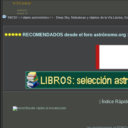
astrons:
votos: 0
INICIO
>
/ objeto astronómico /
>
· Deep Sky, Nebulosas y objetos de la Vía Láctea, Ga
RECOMENDADOS desde el foro astrónomo.org 
|
Índice Rápid
subir rápido al encabezado
las aportaciones al FORO 