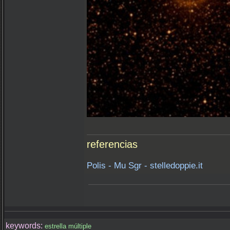
referencias
Polis - Mu Sgr - stelledoppie.it
keywords:
estrella múltiple