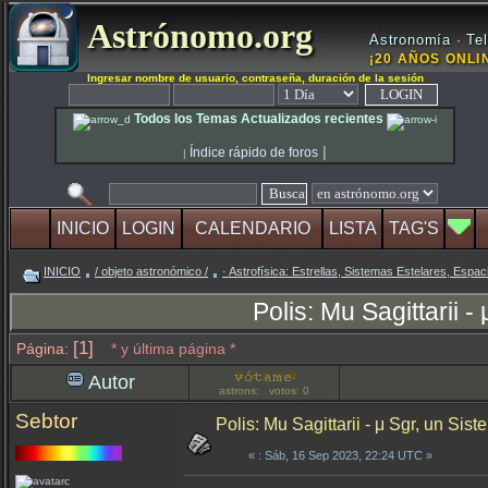
Astrónomo.org
Astronomía · Tel
¡20 AÑOS ONLIN
Ingresar nombre de usuario, contraseña, duración de la sesión
Todos los Temas Actualizados recientes
|
Índice rápido de foros
|
INICIO
LOGIN
CALENDARIO
LISTA
TAG'S
INICIO
/ objeto astronómico /
· Astrofísica: Estrellas, Sistemas Estelares, Espaci
Polis: Mu Sagittarii 
[1]
Página:
* y última página *
Autor
astrons: votos: 0
Sebtor
Polis: Mu Sagittarii - μ Sgr, un Sis
«
: Sáb, 16 Sep 2023, 22:24 UTC »