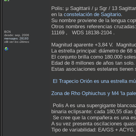
Polis: μ Sagittarii / μ Sgr / 13 Sagit
en la
constelación de Sagitario
.
Su nombre proviene de la lengua copt
Otros nombres referencias cruzadas
11169 , WDS 18138-2104 .
BCN
desde: sep, 2006
mensajes: 28193
clik ver los últimos
Magnitud aparente +3,84 V. Magnitud
La estrella principal: diámetro de 68
El conjunto brilla como 180.000 sol
Edad de 8 millones de años tan solo. 
Estas asociaciones estelares tienen s
El Trapecio Orión es una estrella m
Zona de Rho Ophiuchus y M4 'la palet
Polis A es una supergigante blancoaz
binaria eclipsante: cada 180,55 días 
Se cree que la compañera es una estr
A su vez presenta oscilaciones quasi-
Tipo de variabilidad: EA/GS + ACYG.