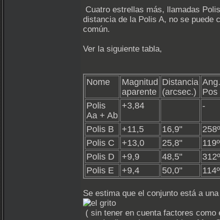
Cuatro estrellas más, llamadas Polis
distancia de la Polis A, no se puede
común.
Ver la siguiente tabla,
Nome
Magnitud
Distancia
Ang
aparente
(arcsec.)
Pos
Polis
+3,84
-
Aa + Ab
Polis B
+11,5
16,9"
258
Polis C
+13,0
25,8"
119º
Polis D
+9,9
48,5"
312
Polis E
+9,4
50,0"
114º
Se estima que el conjunto está a una
( sin tener en cuenta factores como e