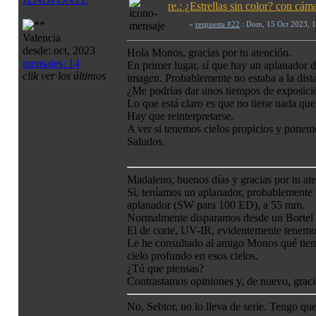
re.: ¿Estrellas sin color? con c
«
respuesta #22
: Dom, 15 Oct 2023, 
Valencia
desde: oct, 2023
Hola Monos, gracias por tu atención.
mensajes: 14
En primer lugar, sí que hay un aplanador d
clik ver los últimos
imagen. Probablemente no estaba a la dista
¿Me podrías dar unos tiempos de exposició
Lo que está claro es que no tiene nada qu
Hay que reinterpretarse.
A ver si tenemos cielos propicios y ponemo
Saludos.
Madaleno, buenos días y gracias por tu ate
Sí, teníamos un aplanador, probablemente m
aplanador (SW para 100 ED), a 55 mm.
Normalmente disparamos desde un Bortel 2-3
El de corte, UV-IR, evidentemente tenemos
Le he consultado al amigo Monos qué tiemp
cielo profundo en esos cielos.
¿Tú que piensas?
Contrastamos opiniones y, de nuevo, gracia
No, Sebtor, no lo lleva de serie. Tengo q