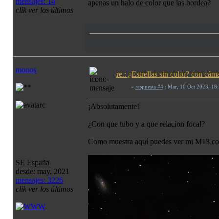
mensajes: 14
apenas un halo de color que las bordea?
clik ver los últimos
monos
re.: ¿Estrellas sin color? con c
«
respuesta #4
: Mar, 10 Oct 2023, 18
¡Absolutamente!
¿Con que tubo y a que relacion focal?
Como muestra aquí puedes ver mi M13 con
SE España
desde: may, 2021
mensajes: 3226
clik ver los últimos