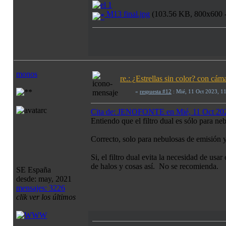
M13 final.jpg
(103.56 KB, 800x600 - 
monos
re.: ¿Estrellas sin color? con c
«
respuesta #12
: Mié, 11 Oct 2023, 1
Cita de: JENOFONTE en Mié, 11 Oct 20
Entiendo que el filtro dual es sólo para ne
Correcto, solo para nebulosas de emisión y
Si, el filtro dual evita la necesidad de u
de halos y cosas así. No se recomienda.
SE España
desde: may, 2021
mensajes: 3226
clik ver los últimos