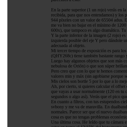
En la parte superior (1 un rojo) verás en 
recibida, para que nos entendamos) y los p
944 píxeles con un valor de 65504 adus. E
me va bien no bajar en el mínimo de 1200 
600x), que tampoco es algo dramático. Tu c
Y la parte inferior de la imagen (2 rojo) e
izquierda posible del eje Y pero dándole 
adecuada al objeto.
Mi tercer tiempo de exposición es para los
(QHY268c) tiene también bastante rango y
Luego hay algunos objetos que son más com
nebulosa de Orión) o que son súper brilla
Pero creo que con lo que te hemos comentad
valores min y máx (sin agobiarse porque s
Mis cielos son bortle 5 por lo que a lo mej
Ah, por cierto, si quieres calcular el offse
que vayas a usar normalmente (120 en tu 
segundos o algo así). Verás que el pico que
En cuanto a filtros, con tus estupendos c
svbony y me va de maravilla. En dualband, 
normales. Parece ser que el nuevo dualban
cosa es que no tengas problemas económicos
Una última cosa. He leído que tu cámara es 