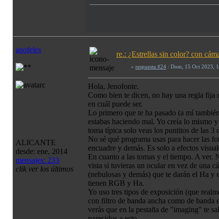
anofeles
re.: ¿Estrellas sin color? con c
«
respuesta #24
: Dom, 15 Oct 2023, 
Hola, Jenofonte.
Como bien te dicen, no hay una regla fija q
en cuál puede ser.
Lo primero que te ha pasado (a mí también 
estabas haciendo mal. Yo creía lo mismo y 
toma típica solo veas los puntitos de las 3 
No sé qué programa usas para hacer las fot
ALICANTE
encuadre y demás. Es solo a efectos visual
desde: ene, 2014
En cuanto a las tomas y el tiempo. A ver.
mensajes: 233
vista si tuvieras un ocular en vez de una c
clik ver los últimos
(nebulosas y demás) que te darán el Ha y
tienen RGB y Ha.
Yo uso tres tipos de exposición (que realm
con filtro de banda ancha como de banda es
verás que en la pestaña de "imaging" te s
parecidos a esto.