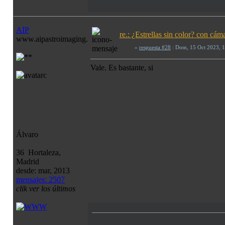
AIP
re.: ¿Estrellas sin color? con c
www.aipastroimaging.com
«
respuesta #28
: Dom, 15 Oct 2023, 
Vale. Es bastante, si
Álvaro
36 Hortaleza,
Madrid
desde: mar, 2013
mensajes: 2507
clik ver los últimos