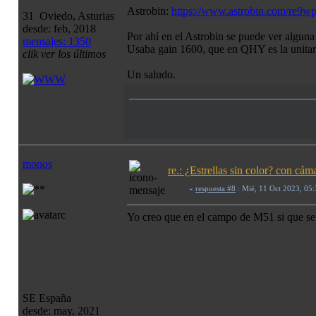
Astrobin:
https://www.astrobin.com/re9
31 Oviedo, Asturias
desde: feb, 2018
Por ahí en el Astrobin se puede ver algun
mensajes: 1350
Usaba gain 1600, que en QHY es la unitar
clik ver los últimos
Un saludo.
monos
re.: ¿Estrellas sin color? con c
«
respuesta #8
: Mié, 11 Oct 2023, 05
Yo creo que en el campo de M51 si que se 
SE España
desde: may, 2021