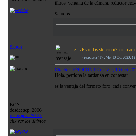
filtros, ventana de la cámara, reductor etc.-
Saludos.
Sebtor
re.: ¿Estrellas sin color? con c
«
respuesta #17
: Vie, 13 Oct 2023, 1
Cita de: JENOFONTE en Vie, 13 Oct 20
Hola, perdona la tardanza en contestar,
es la ventaja del formato foro, cada conve
BCN
desde: sep, 2006
mensajes: 28193
clik ver los últimos