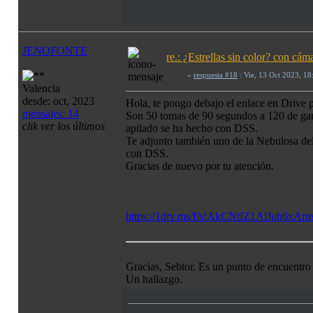
JENOFONTE
re.: ¿Estrellas sin color? con c
«
respuesta #18
: Vie, 13 Oct 2023, 1
Valencia
desde: oct, 2023
Hola, te pongo debajo el enlace en Drive 
mensajes: 14
Son 50 tomas de 90 segundos a 120 de gana
clik ver los últimos
apilado se ha hecho con DSS.
Te adjunto también uno de la Nebulosa del
con DSS.
Gracias de nuevo por tu atención.
https://1drv.ms/f/s!AkCNtIZ1AlJuh6
Gracias, Sebtor. Es un punto de encuentro 
Un hallazgo.