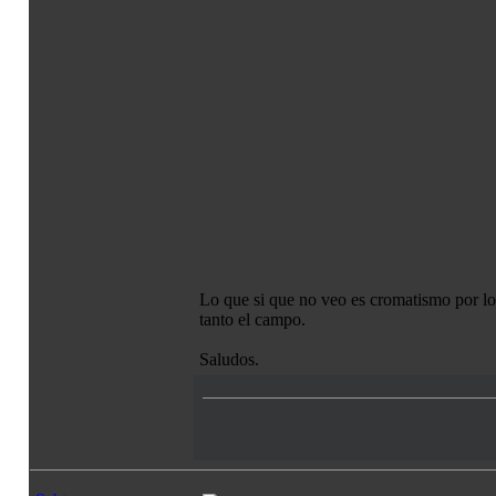
Lo que si que no veo es cromatismo por lo q
tanto el campo.
Saludos.