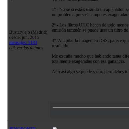
1º - No se si estáis usando un aplanador, si
un problema pues el campo es exageradamen
2º - Los filtros UHC hacen de todo menos a
emisión también se puede usar un filtro de 
Bustarviejo (Madrid)
desde: jun, 2015
3º- Al apilar la imagen en DSS, parece que
mensajes: 5183
resultado.
clik ver los últimos
Me extraña mucho que habiendo tanta difer
totalmente exageradas con esa ganancia.
Aún así algo se puede sacar, pero debes tra
JENOFONTE