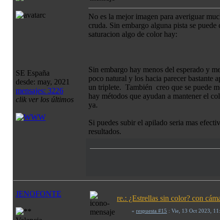
No es la mejor imagen para averiguar mucho
cruda. Sin embargo alguna pista se puede d
saturacion algo de color hay:
Sin embargo hay menos del esperado y me 
SE España
poco natural y los hacia parecer bastante 
desde: may, 2021
un triplete. También creo que se puede mej
mensajes: 3226
hay métodos que ayudan a mantener el color
clik ver los últimos
ya.
Si puedes subir el apilado seria mas efect
resultados.
JENOFONTE
re.: ¿Estrellas sin color? con c
«
respuesta #15
: Vie, 13 Oct 2023, 1