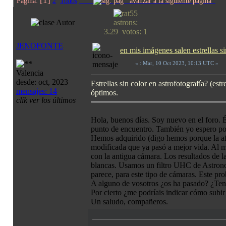
[1]
Página:
2
Todos
avanzar a la siguiente página
Autor
astrons:
3.29 votos: 1
JENOFONTE
en mis imágenes salen estrellas s
«
: Mar, 10 Oct 2023, 10:13 UTC »
Valencia
desde: oct, 2023
Estrellas sin color en astrofotografía? (est
mensajes: 14
óptimos.
clik ver los últimos
Hola, buenos días. Soy nuevo en el foro. É
punto de encuentro. También yo espero pode
Hemos adquirido (digo hemos porque la af
modificada que ya pasó a mejor vida. Al mo
con la antigua cámara. Los resultados de l
blancas. Usamos un filtro UHC de Astronom
parece, para este tipo de cámaras. Este pr
A alguno de vosotros ¿os ha pasado? ¿Ten
Por cierto ¿me podríais indicar cómo subir
Un saludo, compañeros.