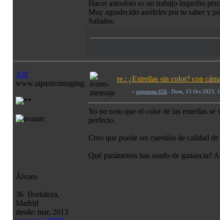
Hacer astrofoto es un trabajo ímprobo pero 
Muy agradecido anófeles por tu saber y po
Saludos.
AIP
re.: ¿Estrellas sin color? con c
www.aipastroimaging.com
«
respuesta #26
: Dom, 15 Oct 2023, 
Yo no noto que el color de las estrellas s
perfecto.
Creo que puede ser cuestión de calidad de c
Qué parámetros has usado de ganancia? A 
Álvaro
36 Hortaleza,
Madrid
desde: mar, 2013