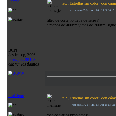
Sebtor
re.: ¿Estrellas sin color? con c
«
respuesta #20
: Vie, 13 Oct 2023, 2
filtro de corte, lo lleva de serie ?
a menos de 400nm y mas de 700nm sigue sie
BCN
desde: sep, 2006
mensajes: 28193
clik ver los últimos
madaleno
re.: ¿Estrellas sin color? con c
«
respuesta #21
: Vie, 13 Oct 2023, 2
Yo veo varios problemas: