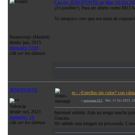
Cita de: JENOFONTE en Mar, 10 Oct 20
¿Es posible?¿ Para un objeto como M13 h
Yo tampoco creo que sea tema de exposición.
Bustarviejo (Madrid)
desde: jun, 2015
mensajes: 5183
clik ver los últimos
JENOFONTE
re.: ¿Estrellas sin color? con c
«
respuesta #11
: Mié, 11 Oct 2023, 1
Valencia
desde: oct, 2023
Intentaré subirlo. Aún no tengo mucha prác
mensajes: 14
Gracias.
clik ver los últimos
He subido una imagen ya procesada. Como 