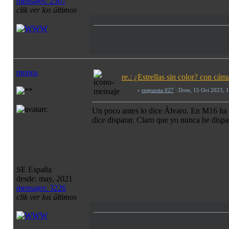
mensajes: 2507
clik ver los últimos
monos
re.: ¿Estrellas sin color? con c
«
respuesta #27
: Dom, 15 Oct 2023, 
Un poco antes lo dice Álvaro. En M16 ha u
dice disparar. Claro que yo nunca he disp
SE España
desde: may, 2021
mensajes: 3226
clik ver los últimos