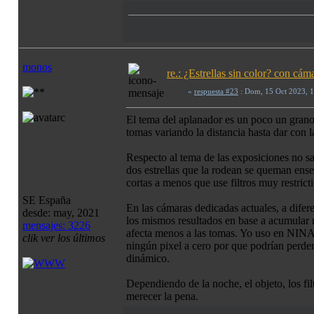
monos
re.: ¿Estrellas sin color? con c
«
respuesta #23
: Dom, 15 Oct 2023, 
El tema del aplanador es un poco un grano
tomas variando la distancia hasta dar con la
Respecto al tema de las exposiciones no sa
dos estrellas que la rodean se queman ens
cortas a menos que use filtros muy restrict
SE España
En las cámaras dedicadas actuales, a difer
desde: may, 2021
los mismos resultados en base a acumular ma
mensajes: 3226
afecta menos a las tomas. Yo uso en NINA 
clik ver los últimos
ningún pixel a cero por que podrían perde
dinámico.
Dependiendo de la noche, el objeto, los fi
merecer la pena.