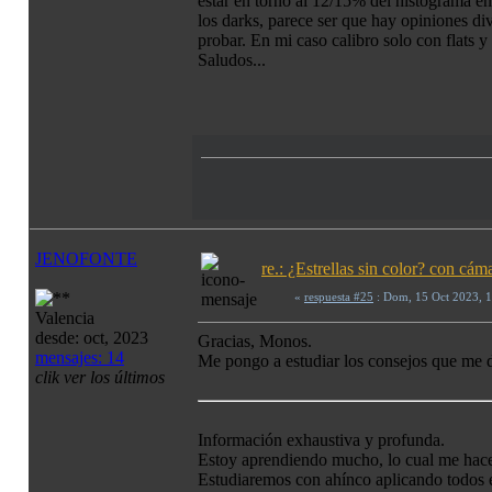
estar en torno al 12/15% del histograma en
los darks, parece ser que hay opiniones di
probar. En mi caso calibro solo con flats y 
Saludos...
JENOFONTE
re.: ¿Estrellas sin color? con c
«
respuesta #25
: Dom, 15 Oct 2023, 
Valencia
desde: oct, 2023
Gracias, Monos.
mensajes: 14
Me pongo a estudiar los consejos que me da
clik ver los últimos
Información exhaustiva y profunda.
Estoy aprendiendo mucho, lo cual me hace
Estudiaremos con ahínco aplicando todos 