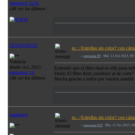
mensajes: 3226
clik ver los últimos
JENOFONTE
re.: ¿Estrellas sin color? con c
«
respuesta #9
: Mié, 11 Oct 2023, 09
Valencia
desde: oct, 2023
Entiendo que el filtro dual es sólo para n
mensajes: 14
Duda: El filtro dual ¿sustituye al de corte?
clik ver los últimos
Mucha gracias a todos por vuestra amable 
madaleno
re.: ¿Estrellas sin color? con c
«
respuesta #10
: Mié, 11 Oct 2023, 0