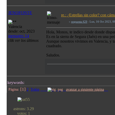
JENOFONTE
re.: ¿Estrellas sin color? con c
«
respuesta #29
: Lun, 16 Oct 2023, 0
Valencia
desde: oct, 2023
Hola, Monos, te indico desde donde dispara
mensajes: 14
Es en la sierra de Segura (Jaén) en una pe
clik ver los últimos
Aunque nosotros vivimos en Valencia, y ta
cuadrado.
Saludos.
keywords:
[1]
Página:
2
Todos
avanzar a siguiente página
astrons: 3.29
votos: 1