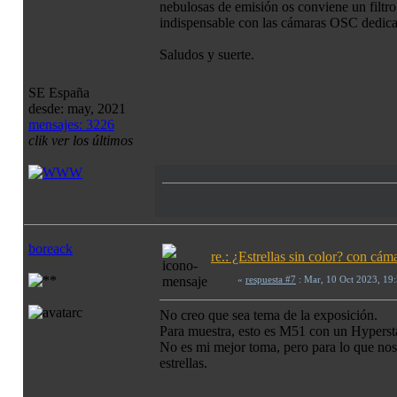
nebulosas de emisión os conviene un filtro 
indispensable con las cámaras OSC dedica
Saludos y suerte.
SE España
desde: may, 2021
mensajes: 3226
clik ver los últimos
boreack
re.: ¿Estrellas sin color? con c
«
respuesta #7
: Mar, 10 Oct 2023, 19
No creo que sea tema de la exposición.
Para muestra, esto es M51 con un Hypers
No es mi mejor toma, pero para lo que nos 
estrellas.