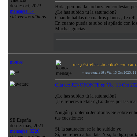
Valencia
desde: oct, 2023
Hola, perdona la tardanza en contestar, p
mensajes: 14
¿Le has subido tú la saturación?
clik ver los últimos
Cuando hablas de cuadros planos ¿Te refie
En cuanto pueda te subo el apilado con los
Muchas gracias.
monos
re.: ¿Estrellas sin color? con c
«
respuesta #16
: Vie, 13 Oct 2023, 1
Cita de: JENOFONTE en Vie, 13 Oct 20
¿Le has subido tú la saturación?
¿Te refieres a Flats? ¿Lo dices por las ma
Ningún problema Jenofonte. Se sobre enti
tus cuestiones:
SE España
desde: may, 2021
Si, la saturación se la he subido yo.
mensajes: 3226
Sí, me refiero a los flats. Y si, lo digo po
clik ver los últimos