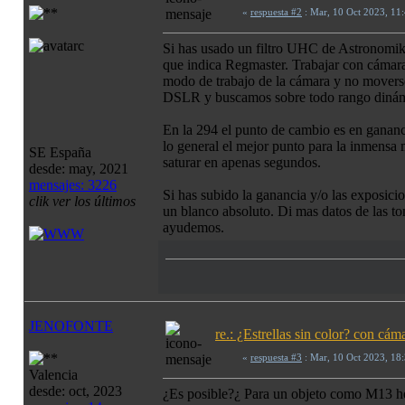
«
respuesta #2
: Mar, 10 Oct 2023, 11
Si has usado un filtro UHC de Astronomiks
que indica Regmaster. Trabajar con cámara
modo de trabajo de la cámara y no moverse
DSLR y buscamos sobre todo rango dinám
En la 294 el punto de cambio es en gananc
lo general el mejor punto para la inmensa
SE España
saturar en apenas segundos.
desde: may, 2021
mensajes: 3226
Si has subido la ganancia y/o las exposicio
clik ver los últimos
un blanco absoluto. Di mas datos de las to
ayudemos.
JENOFONTE
re.: ¿Estrellas sin color? con c
«
respuesta #3
: Mar, 10 Oct 2023, 18
Valencia
desde: oct, 2023
¿Es posible?¿ Para un objeto como M13 he