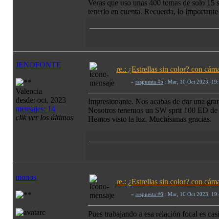
Veras que uso unas 400 tomas de solo 15 s
tenerlo en cuenta. Recuerda, lo importante
JENOFONTE
re.: ¿Estrellas sin color? con c
«
respuesta #5
: Mar, 10 Oct 2023, 19
Valencia
desde: oct, 2023
Impresionante. Nos acabas de dar una gra
mensajes: 14
Nosotros tenemos un SW sprit 100 ED de 5
clik ver los últimos
Hemos visto la luz. Muchísimas gracias.
monos
re.: ¿Estrellas sin color? con c
«
respuesta #6
: Mar, 10 Oct 2023, 19
Pues trabajando a esa relación focal es ca