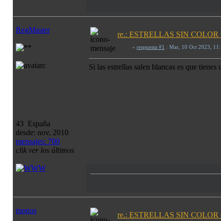
RegMaster
re.: ESTRELLAS SIN COLO
«
respuesta #1
: Mar, 10 Oct 2023, 11
Si las estrellas salen blancas es que tiene
43 España
desde: nov, 2010
mensajes: 700
clik ver los últimos
monos
re.: ESTRELLAS SIN COLO