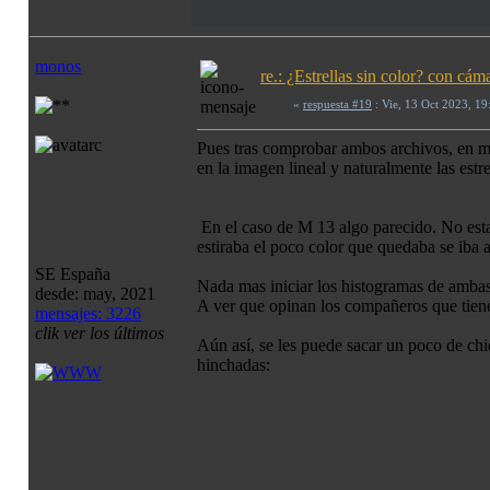
monos
re.: ¿Estrellas sin color? con c
«
respuesta #19
: Vie, 13 Oct 2023, 1
Pues tras comprobar ambos archivos, en mi 
en la imagen lineal y naturalmente las estr
En el caso de M 13 algo parecido. No esta
estiraba el poco color que quedaba se iba a.
SE España
Nada mas iniciar los histogramas de ambas 
desde: may, 2021
A ver que opinan los compañeros que tienen
mensajes: 3226
clik ver los últimos
Aún así, se les puede sacar un poco de chic
hinchadas: