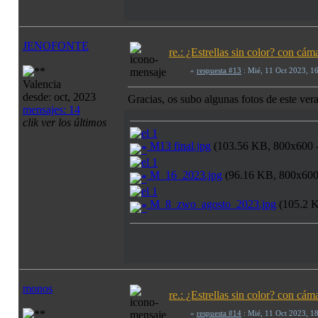
JENOFONTE
re.: ¿Estrellas sin color? con c
«
respuesta #13
: Mié, 11 Oct 2023, 1
Valencia
desde: oct, 2023
Gracias, os subo algunas fotos de este ver
mensajes: 14
clik ver los últimos
M13 final.jpg
(103.56 KB, 800x600 - 
M_16_2023.jpg
(96.16 KB, 800x600 -
M_8_zwo_agosto_2023.jpg
(105.2 K
monos
re.: ¿Estrellas sin color? con c
«
respuesta #14
: Mié, 11 Oct 2023, 1