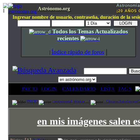
Astronomía 
Astrónomo.org
¡20 AÑOS O
Ingresar nombre de usuario, contraseña, duración de la sesi
Todos los Temas Actualizados
recientes
|
Índice rápido de foros
|
INICIO
LOGIN
CALENDARIO
LISTA
TAG'S
INICIO
/ instrumental, técnicas .../
· Cámaras Astrofotogra
en mis imágenes salen es