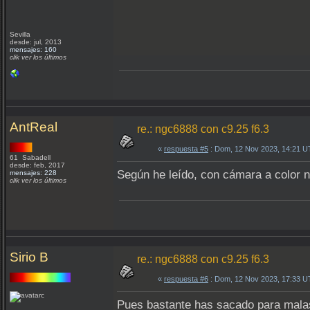
Sevilla
desde: jul, 2013
mensajes: 160
clik ver los últimos
AntReal
re.: ngc6888 con c9.25 f6.3
«
respuesta #5
: Dom, 12 Nov 2023, 14:21 U
61 Sabadell
desde: feb, 2017
Según he leído, con cámara a color n
mensajes: 228
clik ver los últimos
Sirio B
re.: ngc6888 con c9.25 f6.3
«
respuesta #6
: Dom, 12 Nov 2023, 17:33 U
Pues bastante has sacado para malas c