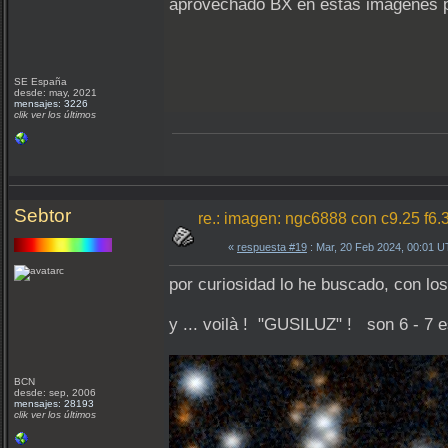
aprovechado BX en estas imágenes p
SE España
desde: may, 2021
mensajes: 3226
clik ver los últimos
Sebtor
re.: imagen: ngc6888 con c9.25 f6.
«
respuesta #19
: Mar, 20 Feb 2024, 00:01 
por curiosidad lo he buscado, con 
y ... voilà ! "GUSILUZ" ! son 6 - 7 es
BCN
desde: sep, 2006
mensajes: 28193
clik ver los últimos