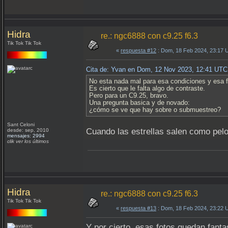
Hidra
re.: ngc6888 con c9.25 f6.3
Tik Tok Tik Tok
«
respuesta #12
: Dom, 18 Feb 2024, 23:17 
Cita de: Yvan en Dom, 12 Nov 2023, 12:41 UTC
No esta nada mal para esa condiciones y esa f
Es cierto que le falta algo de contraste.
Pero para un C9.25, bravo.
Una pregunta basica y de novado:
¿cómo se ve que hay sobre o submuestreo?
Sant Celoni
Cuando las estrellas salen como pel
desde: sep, 2010
mensajes: 2994
clik ver los últimos
Hidra
re.: ngc6888 con c9.25 f6.3
Tik Tok Tik Tok
«
respuesta #13
: Dom, 18 Feb 2024, 23:22 
Y por cierto, esas fotos quedan fanta