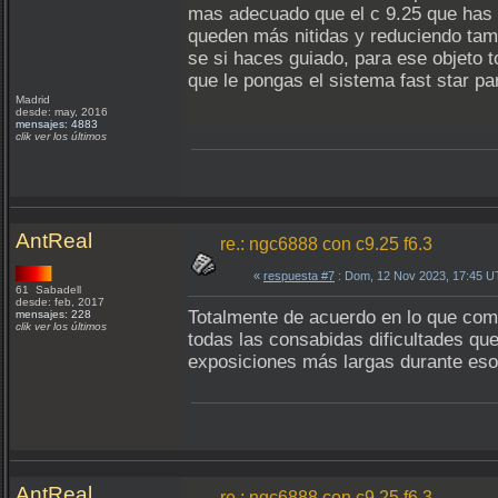
mas adecuado que el c 9.25 que has u
queden más nitidas y reduciendo tam
se si haces guiado, para ese objeto 
que le pongas el sistema fast star par
Madrid
desde: may, 2016
mensajes: 4883
clik ver los últimos
AntReal
re.: ngc6888 con c9.25 f6.3
«
respuesta #7
: Dom, 12 Nov 2023, 17:45 U
61 Sabadell
desde: feb, 2017
Totalmente de acuerdo en lo que come
mensajes: 228
clik ver los últimos
todas las consabidas dificultades qu
exposiciones más largas durante esos
AntReal
re.: ngc6888 con c9.25 f6.3