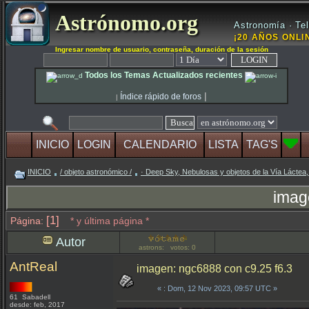
Astrónomo.org
Astronomía · Tel
¡20 AÑOS ONLIN
Ingresar nombre de usuario, contraseña, duración de la sesión
Todos los Temas Actualizados recientes
|
Índice rápido de foros
|
INICIO
LOGIN
CALENDARIO
LISTA
TAG'S
INICIO
/ objeto astronómico /
· Deep Sky, Nebulosas y objetos de la Vía Láctea,
imag
[1]
Página:
* y última página *
Autor
astrons: votos: 0
AntReal
imagen: ngc6888 con c9.25 f6.3
«
: Dom, 12 Nov 2023, 09:57 UTC »
61 Sabadell
desde: feb, 2017