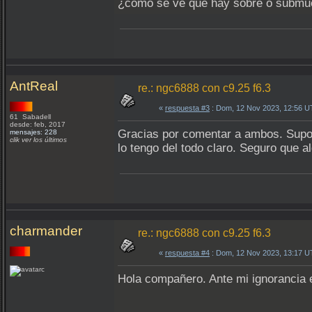
¿cómo se ve que hay sobre o submu
AntReal
re.: ngc6888 con c9.25 f6.3
«
respuesta #3
: Dom, 12 Nov 2023, 12:56 U
61 Sabadell
desde: feb, 2017
Gracias por comentar a ambos. Supon
mensajes: 228
clik ver los últimos
lo tengo del todo claro. Seguro que
charmander
re.: ngc6888 con c9.25 f6.3
«
respuesta #4
: Dom, 12 Nov 2023, 13:17 U
Hola compañero. Ante mi ignorancia en