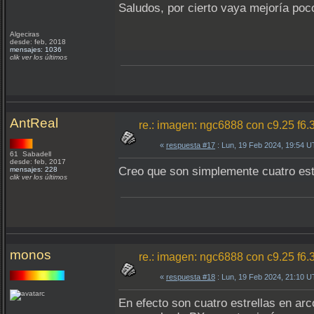
Saludos, por cierto vaya mejoría poco
Algeciras
desde: feb, 2018
mensajes: 1036
clik ver los últimos
AntReal
re.: imagen: ngc6888 con c9.25 f6.
«
respuesta #17
: Lun, 19 Feb 2024, 19:54 
61 Sabadell
desde: feb, 2017
Creo que son simplemente cuatro estr
mensajes: 228
clik ver los últimos
monos
re.: imagen: ngc6888 con c9.25 f6.
«
respuesta #18
: Lun, 19 Feb 2024, 21:10 
En efecto son cuatro estrellas en ar