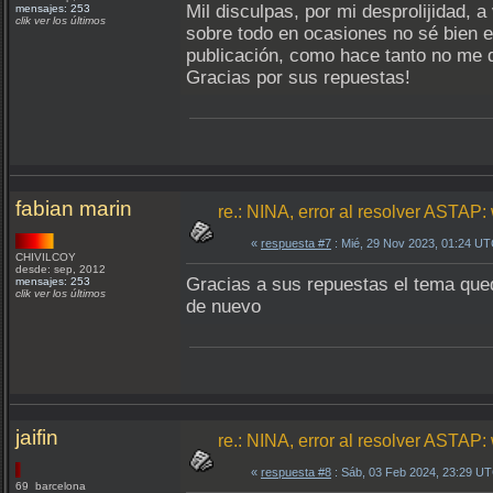
Mil disculpas, por mi desprolijidad, 
mensajes: 253
clik ver los últimos
sobre todo en ocasiones no sé bien e
publicación, como hace tanto no me d
Gracias por sus repuestas!
fabian marin
re.: NINA, error al resolver ASTA
«
respuesta #7
: Mié, 29 Nov 2023, 01:24 UT
CHIVILCOY
desde: sep, 2012
Gracias a sus repuestas el tema qued
mensajes: 253
clik ver los últimos
de nuevo
jaifin
re.: NINA, error al resolver ASTA
«
respuesta #8
: Sáb, 03 Feb 2024, 23:29 U
69 barcelona