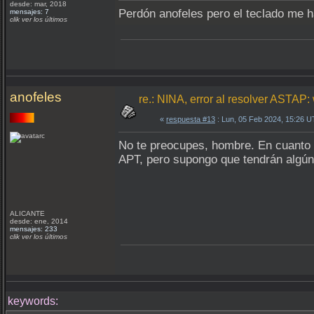
desde: mar, 2018
Perdón anofeles pero el teclado me h
mensajes: 7
clik ver los últimos
anofeles
re.: NINA, error al resolver ASTA
«
respuesta #13
: Lun, 05 Feb 2024, 15:26 
No te preocupes, hombre. En cuanto
APT, pero supongo que tendrán algún 
ALICANTE
desde: ene, 2014
mensajes: 233
clik ver los últimos
keywords: