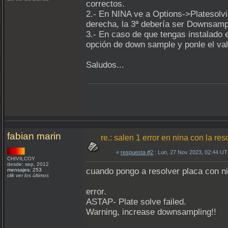
correctos.
2.- En NINA ve a Options->Platesolvin
derecha, la 3ª debería ser Downsampl
3.- En caso de que tengas instalado el
opción de down sample y ponle el val
Saludos...
fabian marin
re.: salen 1 error en nina con la re
«
respuesta #2
: Lun, 27 Nov 2023, 02:44 U
CHIVILCOY
desde: sep, 2012
cuando pongo a resolver placa con n
mensajes: 253
clik ver los últimos
error.
ASTAP- Plate solve failed.
Warning, increase downsampling!!