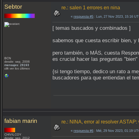
Sebtor
re.: salen 1 errores en nina
«
respuesta #5
: Lun, 27 Nov 2023, 15:16 U
[ temas buscados y combinados ]
sabemos que cuesta escribir bien, y 
pero también, o MÁS, cuesta Respo
es crucial hacer las preguntas "bien" 
BCN
desde: sep, 2006
mensajes: 28193
clik ver los últimos
{si tengo tiempo, dedico un rato a me
buscadores para que entiendan el te
fabian marin
re.: NINA, error al resolver ASTA
«
respuesta #6
: Mié, 29 Nov 2023, 01:19 UT
CHIVILCOY
desde: sep, 2012