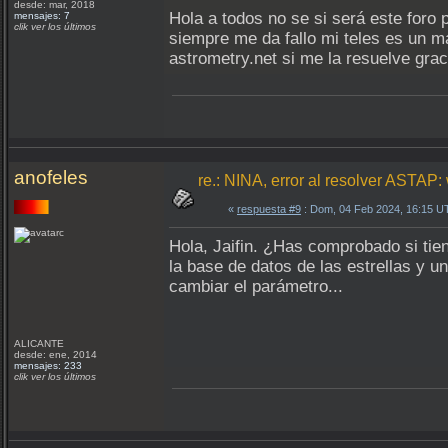
desde: mar, 2018
Hola a todos no se si será este foro 
mensajes: 7
clik ver los últimos
siempre me da fallo mi teles es un m
astrometry.net si me la resuelve grac
anofeles
re.: NINA, error al resolver ASTA
«
respuesta #9
: Dom, 04 Feb 2024, 16:15 U
Hola, Jaifin. ¿Has comprobado si tie
la base de datos de las estrellas y u
cambiar el parámetro...
ALICANTE
desde: ene, 2014
mensajes: 233
clik ver los últimos