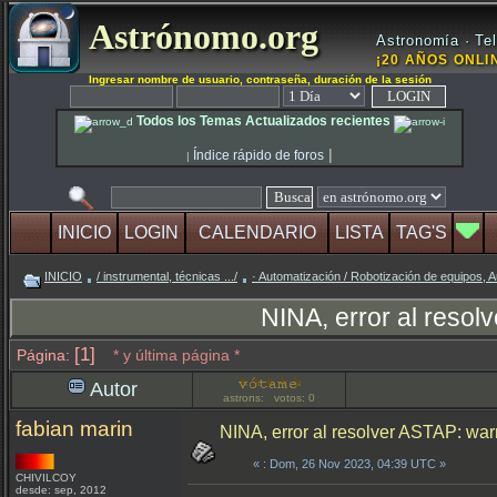
Astrónomo.org
Astronomía · Tel
¡20 AÑOS ONLIN
Ingresar nombre de usuario, contraseña, duración de la sesión
Todos los Temas Actualizados recientes
|
Índice rápido de foros
|
INICIO
LOGIN
CALENDARIO
LISTA
TAG'S
INICIO
/ instrumental, técnicas .../
· Automatización / Robotización de equipos, A
NINA, error al reso
[1]
Página:
* y última página *
Autor
astrons: votos: 0
fabian marin
NINA, error al resolver ASTAP: wa
«
: Dom, 26 Nov 2023, 04:39 UTC »
CHIVILCOY
desde: sep, 2012