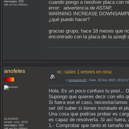
cuando pongo a resolver placa con n
mensajes: 253
clik ver los últimos
error: advertencia de ASTAP,
WARNING INCREASE DOWNSAMP
¿qué puedo hacer?
gracias grupo, hace 18 meses que no
encontrado con la placa de la azeq6 
anofeles
re.: salen 1 errores en nina
«
respuesta #1
: Dom, 26 Nov 2023, 08:03 U
Hola. Es un poco confuso tu post... D
Supongo que quieres decir con ello 
Si fuera ese el caso, necesitaríam
ser útil saber si tienes instalado el pl
Una cosa que podrías probar es carg
es capaz de resolverla. Si así fuera
ALICANTE
desde: ene, 2014
1.- Comprobar que tanto el tamaño de
mensajes: 233
clik ver los últimos