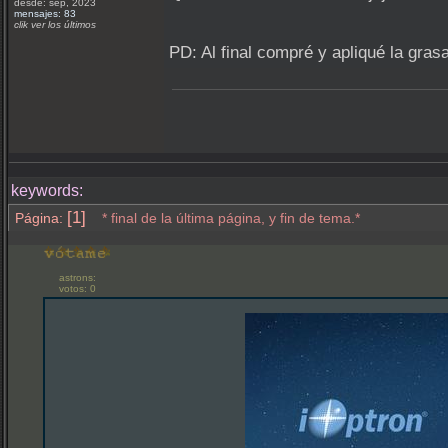
desde: sep, 2023
mensajes: 83
clik ver los últimos
PD: Al final compré y apliqué la grasa
keywords:
[1]
Página:
* final de la última página, y fin de tema.*
astrons:
votos: 0