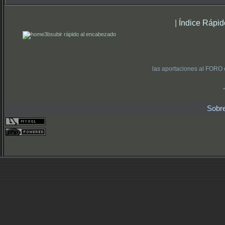
|
Índice Rápid
subir rápido al encabezado
las aportaciones al FORO 
Sobr