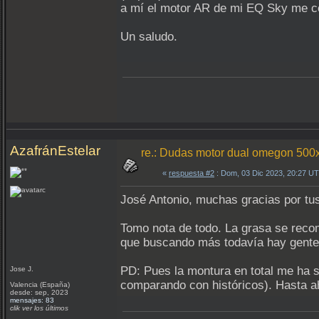
a mí el motor AR de mi EQ Sky me cos
Un saludo.
AzafránEstelar
re.: Dudas motor dual omegon 500
«
respuesta #2
: Dom, 03 Dic 2023, 20:27 U
José Antonio, muchas gracias por tu
Tomo nota de todo. La grasa se recom
que buscando más todavía hay gente 
PD: Pues la montura en total me ha s
Jose J.
comparando con históricos). Hasta a
Valencia (España)
desde: sep, 2023
mensajes: 83
clik ver los últimos