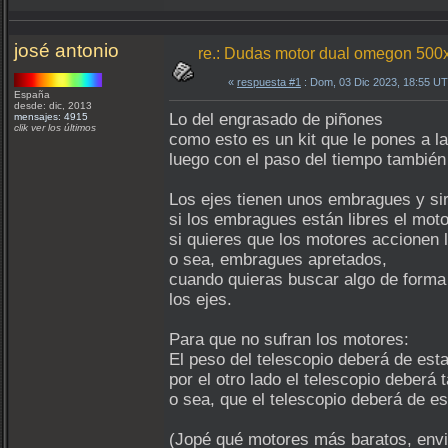
josé antonio
re.: Dudas motor dual omegon 500
«
respuesta #1
: Dom, 03 Dic 2023, 18:55 U
España
desde: dic, 2013
Lo del engrasado de piñones
mensajes: 4915
clik ver los últimos
como esto es un kit que le pones a l
luego con el paso del tiempo tambié
Los ejes tienen unos embragues y sir
si los embragues están libres el moto
si quieres que los motores accionen 
o sea, embragues apretados,
cuando quieras buscar algo de forma
los ejes.
Para que no sufran los motores:
El peso del telescopio deberá de esta
por el otro lado el telescopio deberá
o sea, que el telescopio deberá de e
(Jopé qué motores más baratos, envi