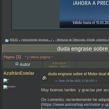
INICIO
/ instrumental, técnicas .../
· Monturas de Telescopio, trípode, columna.
duda engrase sobre
[1]
Página:
* y última página *
Autor
astrons: votos: 0
AzafránEstelar
duda engrase sobre el Motor dual
«
: Dom, 03 Dic 2023, 17:32 UTC »
Muy buenas tardes y gracias por aco
Os comento; recientemente he adqu
(
https://www.astroshop.es/motor-y-g