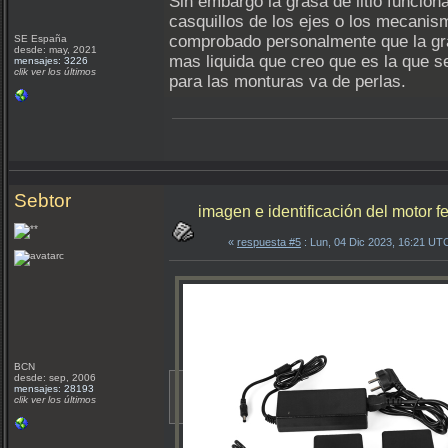
Sin embargo la grasa de litio funci
casquillos de los ejes o los mecanis
comprobado personalmente que la gra
SE España
desde: may, 2021
mas liquida que creo que es la que 
mensajes: 3226
clik ver los últimos
para las monturas va de perlas.
Sebtor
imagen e identificación del motor 
«
respuesta #5
: Lun, 04 Dic 2023, 16:21 UT
BCN
desde: sep, 2006
mensajes: 28193
clik ver los últimos