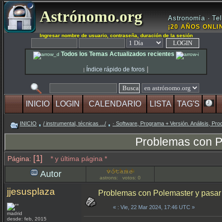
Astrónomo.org
Astronomía · Tel
¡20 AÑOS ONLIN
Ingresar nombre de usuario, contraseña, duración de la sesión
Todos los Temas Actualizados recientes
|
Índice rápido de foros
|
INICIO
LOGIN
CALENDARIO
LISTA
TAG'S
INICIO
/ instrumental, técnicas .../
· Software, Programa + Versión. Análisis, Pro
Problemas con P
[1]
Página:
* y última página *
Autor
astrons: votos: 0
jjesusplaza
Problemas con Polemaster y pasar
«
: Vie, 22 Mar 2024, 17:46 UTC »
madrid
desde: feb, 2015