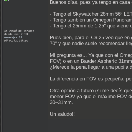
Buenos días, pues ya tengo en casa el
- Tengo el Skywatcher 28mm 56º LET 
- Tengo también un Omegon Panorama
- Tengo el 25mm de 1,25" que viene c
45 Alcalá de Henares
desde: mar, 2023
Pues bien, para el C9.25 veo que en
mensajes: 82
clik ver los últimos
70º y que nadie suele recomendar ll
Mi pregunta es... Ya que con el Ome
FOV) o en un Baader Aspheric 31mm 
¿Merece la pena llegar a una pupila
La diferencia en FOV es pequeña, per
Otra opción a futuro (si me decís q
menor FOV ya que el máximo FOV del t
30~31mm.
Un saludo!!