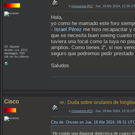
«
respuesta #12
: Jue, 18 Abr 2024, 12:36 U
Hola,
yo como he mamado este foro siempr
- Israel Pérez
me hizo recapacitar y d
que se necesita buen seeing cuanto m
tuviera una focal como la tuya no p
amplios. Como tienes 2", si nos ve
53 Madrid
desde: oct, 2011
seguro que podremos pedir prestado 
mensajes: 723
clik ver los últimos
Saludos
Cisco
re.: Duda sobre oculares de longit
«
respuesta #13
: Jue, 18 Abr 2024, 13:11 U
Cita de: Oncete en Jue, 18 Abr 2024, 09:31 UT
He cogido una diagonal dieléctrica de cuarzo 