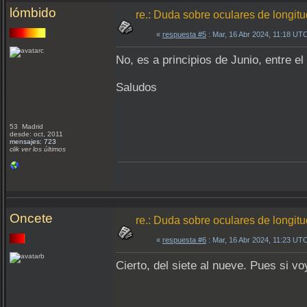
lómbido
re.: Duda sobre oculares de longit
«
respuesta #5
: Mar, 16 Abr 2024, 11:18 UT
No, es a principios de Junio, entre el
Saludos
53 Madrid
desde: oct, 2011
mensajes: 723
clik ver los últimos
Oncete
re.: Duda sobre oculares de longit
«
respuesta #6
: Mar, 16 Abr 2024, 11:23 UT
Cierto, del siete al nueve. Pues si vo