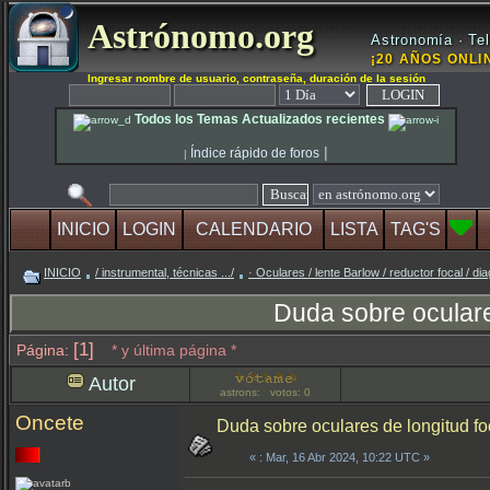
Astrónomo.org
Astronomía · Tel
¡20 AÑOS ONLIN
Ingresar nombre de usuario, contraseña, duración de la sesión
Todos los Temas Actualizados recientes
|
Índice rápido de foros
|
INICIO
LOGIN
CALENDARIO
LISTA
TAG'S
INICIO
/ instrumental, técnicas .../
· Oculares / lente Barlow / reductor focal / di
Duda sobre oculare
[1]
Página:
* y última página *
Autor
astrons: votos: 0
Oncete
Duda sobre oculares de longitud f
«
: Mar, 16 Abr 2024, 10:22 UTC »