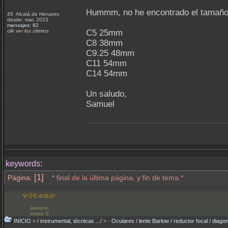
Hummm, no he encontrado el tamaño d
45 Alcalá de Henares
desde: mar, 2023
mensajes: 82
clik ver los últimos
C5 25mm
C8 38mm
C9.25 48mm
C11 54mm
C14 54mm
Un saludo,
Samuel
keywords:
[1]
Página:
* final de la última página, y fin de tema.*
astrons:
votos: 0
INICIO
>
/ instrumental, técnicas .../
>
· Oculares / lente Barlow / reductor focal / diago