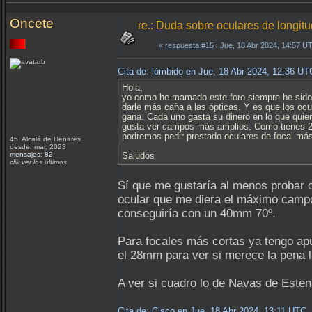
Oncete
re.: Duda sobre oculares de longit
«
respuesta #15
: Jue, 18 Abr 2024, 14:57 U
Cita de: lómbido en Jue, 18 Abr 2024, 12:36 UT
Hola,
yo como he mamado este foro siempre he sido
darle más caña a las ópticas. Y es que los ocu
gana. Cada uno gasta su dinero en lo que quier
gusta ver campos más amplios. Como tienes 2
podremos pedir prestado oculares de focal más
45 Alcalá de Henares
desde: mar, 2023
mensajes: 82
Saludos
clik ver los últimos
Sí que me gustaría al menos probar 
ocular que me diera el máximo campo r
conseguiría con un 40mm 70º.
Para focales más cortas ya tengo apu
el 28mm para ver si merece la pena l
A ver si cuadro lo de Navas de Esten
Cita de: Cisco en Jue, 18 Abr 2024, 13:11 UTC