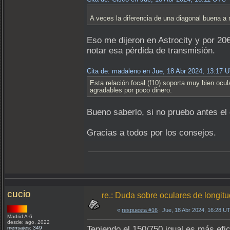
A veces la diferencia de una diagonal buena a
Eso me dijeron en Astrocity y por 20
notar esa pérdida de transmisión.
Cita de: madaleno en Jue, 18 Abr 2024, 13:17 
Esta relación focal (f10) soporta muy bien oc
agradables por poco dinero.
Bueno saberlo, si no pruebo antes el
Gracias a todos por los consejos.
cucio
re.: Duda sobre oculares de longit
«
respuesta #16
: Jue, 18 Abr 2024, 16:28 U
Madrid A-6
desde: ago, 2022
Teniendo el 150/750 igual es más efi
mensajes: 349