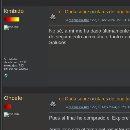
lómbido
re.: Duda sobre oculares de longit
«
respuesta #18
: Vie, 19 Abr 2024, 15:53 UT
No sé, a mí me ha dado últimamente 
de seguimiento automático, tanto con
Saludos
53 Madrid
desde: oct, 2011
mensajes: 723
clik ver los últimos
Oncete
re.: Duda sobre oculares de longit
«
respuesta #19
: Vie, 10 May 2024, 10:29 U
Pues al final he comprado el Explore 
Ando loco con el tema del reductor de