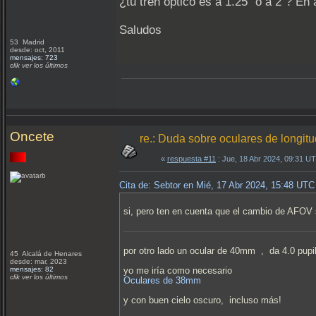
¿tu tren óptico es a 1.25" o a 2"? En
Saludos
53 Madrid
desde: oct, 2011
mensajes: 723
clik ver los últimos
Oncete
re.: Duda sobre oculares de longit
«
respuesta #11
: Jue, 18 Abr 2024, 09:31 U
Cita de: Sebtor en Mié, 17 Abr 2024, 15:48 UTC
si, pero ten en cuenta que el cambio de AFOV s
por otro lado un ocular de 40mm , da 4.0 pu
45 Alcalá de Henares
desde: mar, 2023
mensajes: 82
yo me iría como necesario
clik ver los últimos
Oculares de 38mm
y con buen cielo oscuro, incluso más!