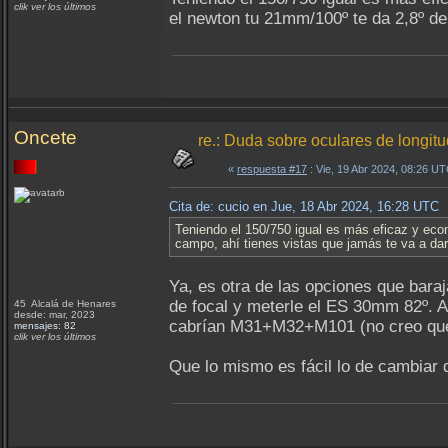
clik ver los últimos
el newton tu 21mm/100º te da 2,8º d
Oncete
re.: Duda sobre oculares de longit
«
respuesta #17
: Vie, 19 Abr 2024, 08:26 UT
Cita de: cucio en Jue, 18 Abr 2024, 16:28 UTC
Teniendo el 150/750 igual es más eficaz y eco
campo, ahí tienes vistas que jamás te va a d
Ya, es otra de las opciones que bara
de focal y meterle el ES 30mm 82º. A
45 Alcalá de Henares
desde: mar, 2023
cabrían M31+M32+M101 (no creo que la
mensajes: 82
clik ver los últimos
Que lo mismo es fácil lo de cambiar 