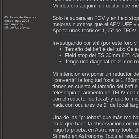
Mi idea era adquirir un ocular que m
Solo le supera en FOV y en field st
45 Alcalá de Henares
desde: mar, 2023
mejores números que el APM UFF y 
mensajes: 82
clik ver los últimos
Aporta unos teóricos 1,05º de TFOV.
Investigando por ahí (por este foro 
Tamaño del baffle del tubo Cel
Field stop del ES 30mm 82º: 4
Tengo una diagonal de 2" con ro
Mi intención era poner un reductor de
"convertir" la longitud focal a 1.480
tienen en cuenta el tamaño del baffle 
telescopio el aumento de TFOV con el
con el reductor de focal) y que lo m
nada con oculares de 2" de focal larg
Una de las "pruebas" que más me ha 
en la que hace la observación con un
hago la prueba en Astronomy tools el
Si meto en Astronomy Tools el reduct