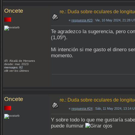
Oncete
re.: Duda sobre oculares de longit
«
respuesta #23
: Vie, 10 May 2024, 21:28 U
Te agradezco la sugerencia, pero c
(1,05º).
Mi intención si me gasto el dinero s
momento.
45 Alcalá de Henares
desde: mar, 2023
mensajes: 82
clik ver los últimos
Oncete
re.: Duda sobre oculares de longit
«
respuesta #24
: Sáb, 11 May 2024, 13:14 
Y sobre todo lo que me gustaría saber
puede iluminar