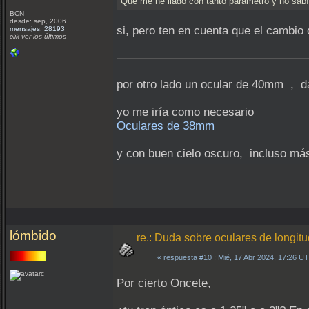
Que me he liado con tanto parámetro y no sabí
BCN
desde: sep, 2006
si, pero ten en cuenta que el cambio
mensajes: 28193
clik ver los últimos
por otro lado un ocular de 40mm , 
yo me iría como necesario
Oculares de 38mm
y con buen cielo oscuro, incluso má
lómbido
re.: Duda sobre oculares de longit
«
respuesta #10
: Mié, 17 Abr 2024, 17:26 U
Por cierto Oncete,