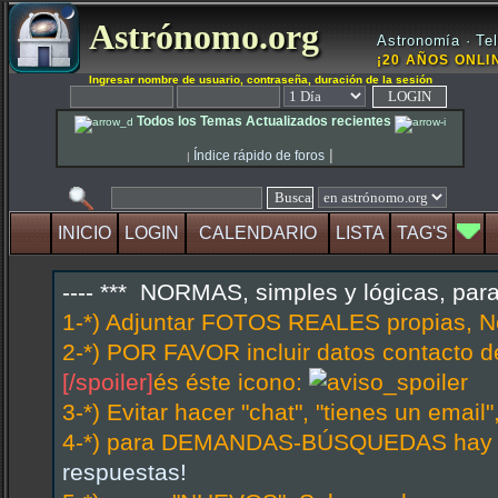
Astrónomo.org
Astronomía · Tel
¡20 AÑOS ONLIN
Ingresar nombre de usuario, contraseña, duración de la sesión
Todos los Temas Actualizados recientes
|
Índice rápido de foros
|
INICIO
LOGIN
CALENDARIO
LISTA
TAG'S
---- *** NORMAS, simples y lógicas, par
1-*) Adjuntar FOTOS REALES propias, N
2-*) POR FAVOR incluir datos contacto d
[/spoiler]
és éste icono:
3-*) Evitar hacer "chat", "tienes un emai
4-*) para DEMANDAS-BÚSQUEDAS hay hi
respuestas!