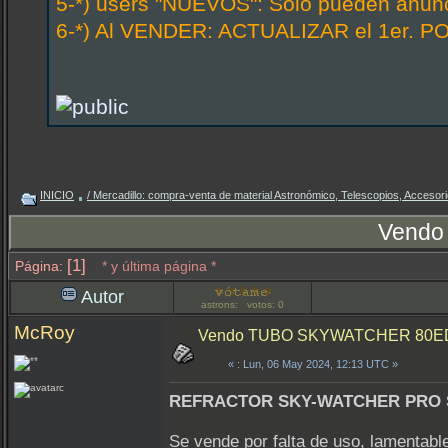
5-*) users "NUEVOS": Solo pueden anunci
6-*) Al VENDER: ACTUALIZAR el 1er. PO
INICIO
/ Mercadillo: compra-venta de material Astronómico, Telescopios, Accesorio
Vend
[1]
Página:
* y última página *
Autor
astrons: votos: 0
McRoy
Vendo TUBO SKYWATCHER 80E
«
: Lun, 06 May 2024, 12:13 UTC »
REFRACTOR SKY-WATCHER PRO S
Se vende por falta de uso, lamenta