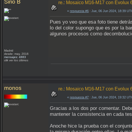
Sirio B
re.: Mosaico M16-M17 con Evolux 
«
respuesta #6
: Jue, 06 Jun 2024, 18:39 UT
Pues yo veo que esa foto tiene detrá
lo del color supongo que es por la ba
algunos procesos como decombolucion
Madrid
desde: may, 2016
mensajes: 4883
clik ver los últimos
monos
re.: Mosaico M16-M17 con Evolux 
«
respuesta #7
: Jue, 06 Jun 2024, 19:32 UT
Gracias a los dos por comentar. Debo
mantener la consistencia en cada tes
Anoche hice la prueba con el conjun
la misma duración entre ellas. Lo ma