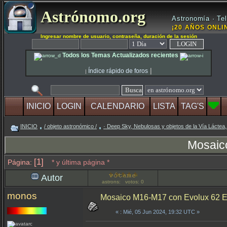
Astrónomo.org
Astronomía · Tel
¡20 AÑOS ONLIN
Ingresar nombre de usuario, contraseña, duración de la sesión
Todos los Temas Actualizados recientes
|
Índice rápido de foros
|
INICIO
LOGIN
CALENDARIO
LISTA
TAG'S
INICIO
/ objeto astronómico /
· Deep Sky, Nebulosas y objetos de la Vía Láctea,
Mosaic
[1]
Página:
* y última página *
Autor
astrons: votos: 0
monos
Mosaico M16-M17 con Evolux 62 
«
: Mié, 05 Jun 2024, 19:32 UTC »