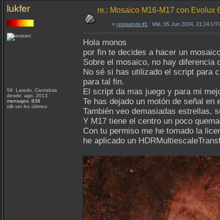
lukfer
re.: Mosaico M16-M17 con Evolux 
«
respuesta #1
: Mié, 05 Jun 2024, 21:24 UT
Hola monos
por fin te decides a hacer un mosaico
Sobre el mosaico, no hay diferencia d
No sé si has utilizado el script para
para tal fin.
El script da mas juego y para mi mej
59 Laredo, Cantabria
desde: ago, 2013
Te has dejado un motón de señal en 
mensajes: 838
clik ver los últimos
También veo demasiadas estrellas, s
Y M17 tiene el centro un poco quema
Con tu permiso me he tomado la licen
he aplicado un HDRMultiescaleTransf