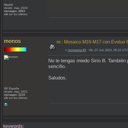
Madrid
desde: may, 2016
mensajes: 4883
clik ver los últimos
monos
re.: Mosaico M16-M17 con Evolux 
«
respuesta #9
: Vie, 07 Jun 2024, 05:22 UT
No le tengas miedo Sirio B. También 
sencillo.
Saludos.
SE España
desde: may, 2021
mensajes: 3226
clik ver los últimos
keywords: