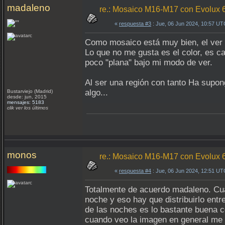
madaleno
re.: Mosaico M16-M17 con Evolux 
«
respuesta #3
: Jue, 06 Jun 2024, 10:57 UT
Como mosaico está muy bien, el ver 
Lo que no me gusta es el color, es 
poco "plana" bajo mi modo de ver.
Al ser una región con tanto Ha supong
algo...
Bustarviejo (Madrid)
desde: jun, 2015
mensajes: 5183
clik ver los últimos
monos
re.: Mosaico M16-M17 con Evolux 
«
respuesta #4
: Jue, 06 Jun 2024, 12:51 UT
Totalmente de acuerdo madaleno. Cua
noche y eso hay que distribuirlo entre
de las noches es lo bastante buena co
cuando veo la imagen en general me