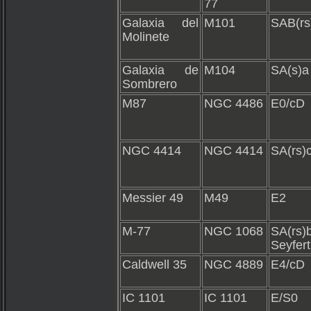
77
Galaxia del
M101
SAB(rs
Molinete
Galaxia de
M104
SA(s)a
Sombrero
M87
NGC 4486
E0/cD
NGC 4414
NGC 4414
SA(rs)
Messier 49
M49
E2
M-77
NGC 1068
SA(rs)
Seyfert
Caldwell 35
NGC 4889
E4/cD
IC 1101
IC 1101
E/S0