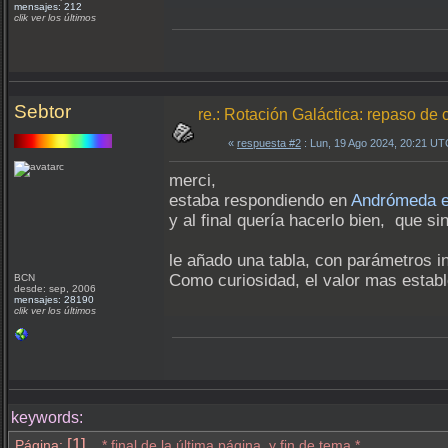
mensajes: 212
clik ver los últimos
Sebtor
re.: Rotación Galáctica: repaso de
«
respuesta #2
: Lun, 19 Ago 2024, 20:21 UT
merci,
estaba respondiendo en
Andrómeda e
y al final quería hacerlo bien, que si
le añado una tabla, con parámetros i
Como curiosidad, el valor mas estab
BCN
desde: sep, 2006
mensajes: 28190
clik ver los últimos
keywords:
[1]
Página:
* final de la última página, y fin de tema.*