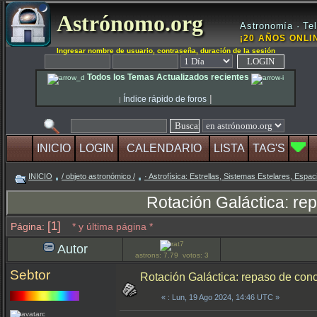
Astrónomo.org
Astronomía · Tel
¡20 AÑOS ONLIN
Ingresar nombre de usuario, contraseña, duración de la sesión
Todos los Temas Actualizados recientes
|
Índice rápido de foros
|
INICIO
LOGIN
CALENDARIO
LISTA
TAG'S
INICIO
/ objeto astronómico /
· Astrofísica: Estrellas, Sistemas Estelares, Espaci
Rotación Galáctica: re
[1]
Página:
* y última página *
Autor
astrons: 7.79 votos: 3
Sebtor
Rotación Galáctica: repaso de conc
«
: Lun, 19 Ago 2024, 14:46 UTC »