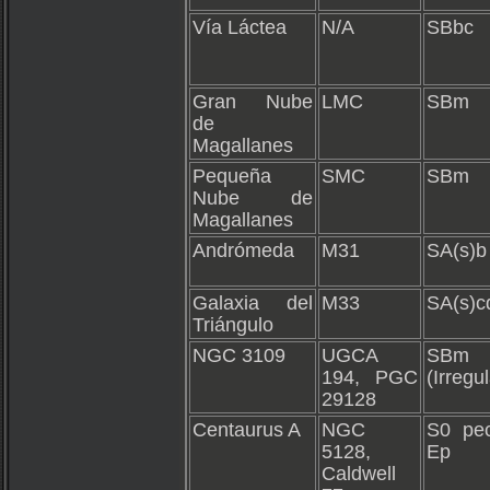
Vía Láctea
N/A
SBbc
Gran Nube
LMC
SBm
de
Magallanes
Pequeña
SMC
SBm
Nube de
Magallanes
Andrómeda
M31
SA(s)b
Galaxia del
M33
SA(s)c
Triángulo
NGC 3109
UGCA
SBm
194, PGC
(Irregul
29128
Centaurus A
NGC
S0 pe
5128,
Ep
Caldwell