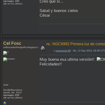
Creo que si...
mensajes: 160
clik ver los últimos
Salud y buenos cielos
César
Cel Fosc
re.: NGC6992 Primera luz de correc
celfoscastrofotografia.blogspot.com
«
respuesta #9
: Vie, 13 Sep 2024, 09:38 UT
Muy buena esa ultima versión!!
Felicidades!!
Jose
Sevilla/Barcelona
desde: dic, 2014
mensajes: 430
clik ver los últimos