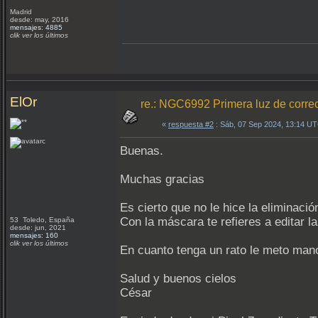
Madrid
desde: may, 2016
mensajes: 4885
clik ver los últimos
ElOr
re.: NGC6992 Primera luz de correc
«
respuesta #2
: Sáb, 07 Sep 2024, 13:14 U
Buenas.
Muchas gracias
Es cierto que no le hice la eliminación
Con la máscara te refieres a editar l
53 Toledo, España
desde: jun, 2021
mensajes: 160
clik ver los últimos
En cuanto tenga un rato le meto man
Salud y buenos cielos
César