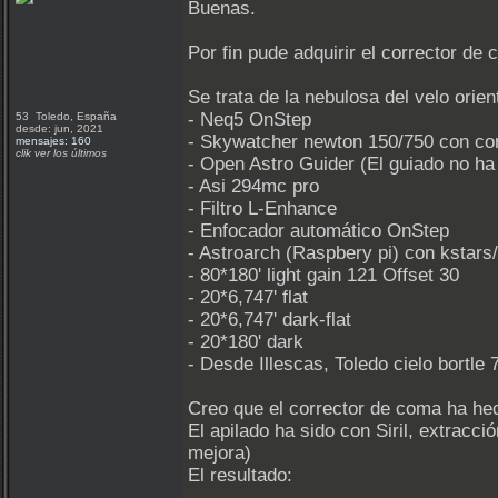
Buenas.
Por fin pude adquirir el corrector de
Se trata de la nebulosa del velo orie
- Neq5 OnStep
53 Toledo, España
desde: jun, 2021
- Skywatcher newton 150/750 con co
mensajes: 160
clik ver los últimos
- Open Astro Guider (El guiado no ha
- Asi 294mc pro
- Filtro L-Enhance
- Enfocador automático OnStep
- Astroarch (Raspbery pi) con kstars
- 80*180' light gain 121 Offset 30
- 20*6,747' flat
- 20*6,747' dark-flat
- 20*180' dark
- Desde Illescas, Toledo cielo bortle 
Creo que el corrector de coma ha hec
El apilado ha sido con Siril, extrac
mejora)
El resultado: