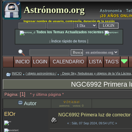
Astrónomo.org
Astronomía · Tel
¡20 AÑOS ONLIN
Ingresar nombre de usuario, contraseña, duración de la sesión
Todos los Temas Actualizados recientes
|
Índice rápido de foros
|
INICIO
LOGIN
CALENDARIO
LISTA
TAG'S
INICIO
/ objeto astronómico /
· Deep Sky, Nebulosas y objetos de la Vía Láctea,
NGC6992 Primera luz
[1]
Página:
* y última página *
Autor
astrons: votos: 0
ElOr
NGC6992 Primera luz de corrector 
«
: Sáb, 07 Sep 2024, 09:54 UTC »