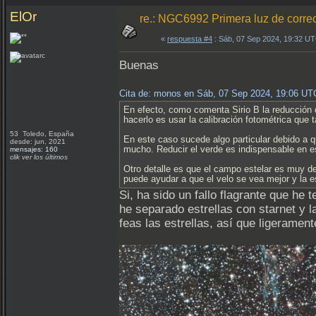
ElOr
re.: NGC6992 Primera luz de correc
«
respuesta #4
: Sáb, 07 Sep 2024, 19:32 U
Buenas
Cita de: monos en Sáb, 07 Sep 2024, 19:06 UT
En efecto, como comenta Sirio B la reducción d
hacerlo es usar la calibración fotométrica que 
53 Toledo, España
En este caso sucede algo particular debido a qu
desde: jun, 2021
mucho. Reducir el verde es indispensable en e
mensajes: 160
clik ver los últimos
Otro detalle es que el campo estelar es muy de
puede ayudar a que el velo se vea mejor y la e
Si, ha sido un fallo flagrante que he 
he separado estrellas con starnet y
feas las estrellas, así que ligerament