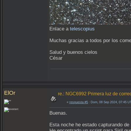
Enlace a
telescopius
Muchas gracias a todos por los come
Salud y buenos cielos
César
ElOr
re.: NGC6992 Primera luz de correc
«
respuesta #5
: Dom, 08 Sep 2024, 07:45 U
Buenas.
Esta noche he estado capturando de 
He encontrado un script para Siril qu