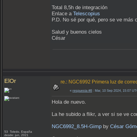
Total 8,5h de integración
Enlace a
Telescopius
P.D. No sé por qué, pero se ve más o
Salud y buenos cielos
César
ElOr
re.: NGC6992 Primera luz de correc
«
respuesta #8
: Mar, 10 Sep 2024, 15:07 UT
Hola de nuevo.
La he subido a flikr, a ver si se ve c
NGC6992_8.5H-Gimp
by
César Góm
53 Toledo, España
desde: jun, 2021