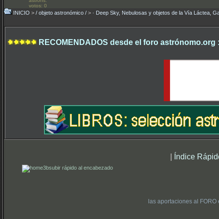
astrons:
votos: 0
INICIO
>
/ objeto astronómico /
>
· Deep Sky, Nebulosas y objetos de la Vía Láctea, Ga
RECOMENDADOS desde el foro astrónomo.org 
|
Índice Rápid
subir rápido al encabezado
las aportaciones al FORO 