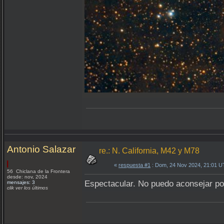
Antonio Salazar
re.: N. California, M42 y M78
«
respuesta #1
: Dom, 24 Nov 2024, 21:01 U
56 Chiclana de la Frontera
desde: nov, 2024
Espectacular. No puedo aconsejar po
mensajes: 3
clik ver los últimos