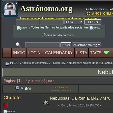
Astrónomo.org
Astronomía · Tel
¡20 AÑOS ONLIN
Ingresar nombre de usuario, contraseña, duración de la sesión
Todos los Temas Actualizados recientes
|
Índice rápido de foros
|
INICIO
LOGIN
CALENDARIO
LISTA
TAG'S
INICIO
/ objeto astronómico /
· Deep Sky, Nebulosas y objetos de la Vía Láctea,
Nebul
[1]
Página:
* y última página *
Autor
astrons: votos: 0
Chutote
Nebulosas: California, M42 y M78
«
: Dom, 24 Nov 2024, 19:15 UTC »