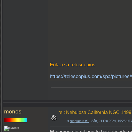
Enlace a telescopius
https://telescopius.com/spa/pictures
monos
re.: Nebulosa California NGC 1499
«
respuesta #1
: Sáb, 21 Dic 2024, 19:25 UT
El campo visual que le has sacado m