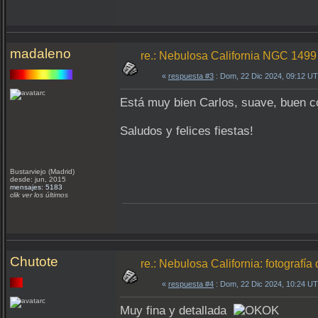
madaleno
re.: Nebulosa California NGC 1499
«
respuesta #3
: Dom, 22 Dic 2024, 09:12 U
Está muy bien Carlos, suave, buen c
Saludos y felices fiestas!
Bustarviejo (Madrid)
desde: jun, 2015
mensajes: 5183
clik ver los últimos
Chutote
re.: Nebulosa California: fotograf
«
respuesta #4
: Dom, 22 Dic 2024, 10:24 U
Muy fina y detallada