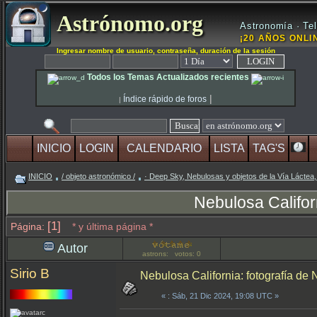
Astrónomo.org
Astronomía · Tel
¡20 AÑOS ONLIN
Ingresar nombre de usuario, contraseña, duración de la sesión
Todos los Temas Actualizados recientes
|
Índice rápido de foros
|
INICIO
LOGIN
CALENDARIO
LISTA
TAG'S
INICIO
/ objeto astronómico /
· Deep Sky, Nebulosas y objetos de la Vía Láctea,
Nebulosa Califor
[1]
Página:
* y última página *
Autor
astrons: votos: 0
Sirio B
Nebulosa California: fotografía d
«
: Sáb, 21 Dic 2024, 19:08 UTC »