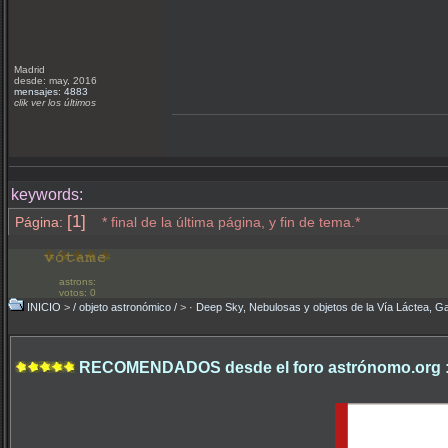
Madrid
desde: may, 2016
mensajes: 4883
clik ver los últimos
keywords:
[1]
Página:
* final de la última página, y fin de tema.*
astrons:
votos: 0
INICIO
>
/ objeto astronómico /
>
· Deep Sky, Nebulosas y objetos de la Vía Láctea, Ga
RECOMENDADOS desde el foro astrónomo.org 