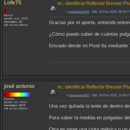
Lofe75
re.: identificar Reflector Bresser P
«
respuesta #15
: Sáb, 25 Ene 2025, 08:40 
Murcia
desde: ene, 2025
Gracias por el aporte, entiendo ento
mensajes: 16
clik ver los últimos
¿Cómo puedo saber de cuántas pulga
Enviado desde mi Pixel 6a mediante 
josé antonio
re.: identificar Reflector Bresser P
«
respuesta #16
: Sáb, 25 Ene 2025, 10:06 
España
desde: dic, 2013
Una vez quitada la lente de dentro d
mensajes: 4915
clik ver los últimos
Para saber la medida en pulgadas del 
Otra es tener una cinta métrica o un 