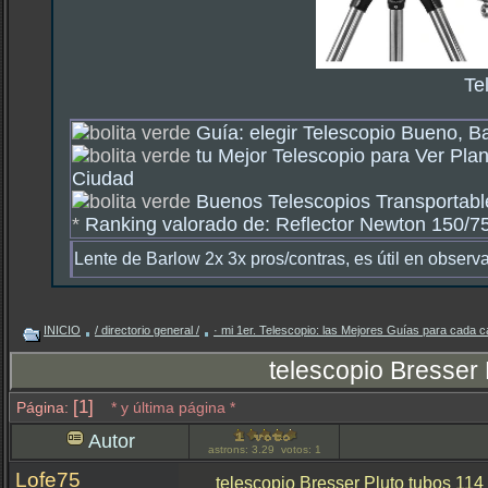
Te
Guía: elegir Telescopio Bueno, B
tu Mejor Telescopio para Ver Plan
Ciudad
Buenos Telescopios Transportable
*
Ranking valorado de: Reflector Newton 150/750
Lente de Barlow 2x 3x pros/contras, es útil en observ
INICIO
/ directorio general /
· mi 1er. Telescopio: las Mejores Guías para cada c
telescopio Bresser 
[1]
Página:
* y última página *
Autor
astrons: 3.29 votos: 1
Lofe75
telescopio Bresser Pluto tubos 114 