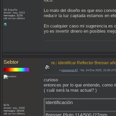
foco.
Lo malo del diseño es que eso convi
SE España
desde: may, 2021
reducir la luz captada estamos en ef
mensajes: 3226
clik ver los últimos
En cualquier caso mi sugerencia es qu
yo es invertir dinero en posibles me
Sebtor
re.: identificar Reflector Bresser a
«
respuesta #7
: Vie, 24 Ene 2025, 15:30 UT
curioso
entonces por lo que entiendo, como 
( cuál será la mas actual? )
Identificación
BCN
desde: sep, 2006
mensajes: 28193
clik ver los últimos
Bresser Pluto 114/500 (27mm