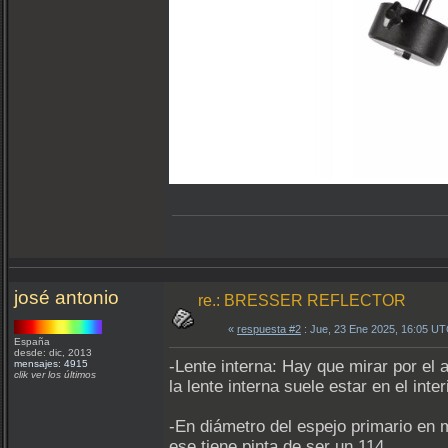
josé antonio
re.: BRESSER REFLECTOR
«
respuesta #2
: Jue, 23 Ene 2025, 16:05 UT
España
desde: dic, 2013
-Lente interna: Hay que mirar por el 
mensajes: 4915
clik ver los últimos
la lente interna suele estar en el inte
-En diámetro del espejo primario en 
ese tiene pinta de ser un 114.