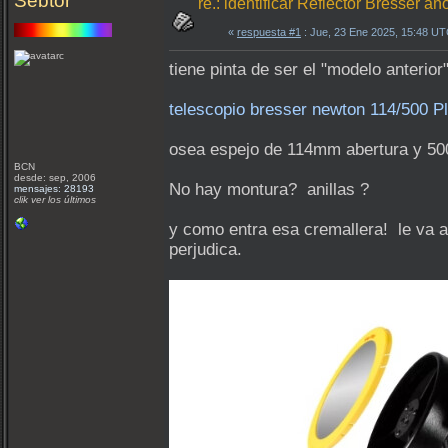
Sebtor
re.: identificar Reflector Bresser a
«
respuesta #1
: Jue, 23 Ene 2025, 15:48 UT
tiene pinta de ser el "modelo anterior
telescopio bresser newton 114/500 P
osea espejo de 114mm abertura y 50
BCN
desde: sep, 2006
No hay montura? anillas ?
mensajes: 28193
clik ver los últimos
y como entra esa cremallera! le va a
perjudica.