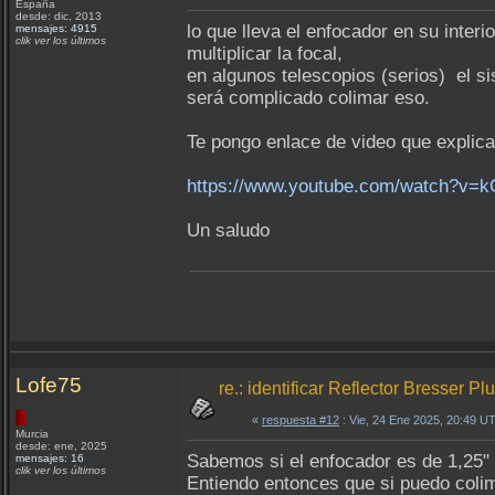
España
desde: dic, 2013
lo que lleva el enfocador en su interi
mensajes: 4915
clik ver los últimos
multiplicar la focal,
en algunos telescopios (serios) el s
será complicado colimar eso.
Te pongo enlace de video que explica
https://www.youtube.com/watch?v=
Un saludo
Lofe75
re.: identificar Reflector Bresser P
«
respuesta #12
: Vie, 24 Ene 2025, 20:49 U
Murcia
desde: ene, 2025
Sabemos si el enfocador es de 1,25" 
mensajes: 16
clik ver los últimos
Entiendo entonces que si puedo colim