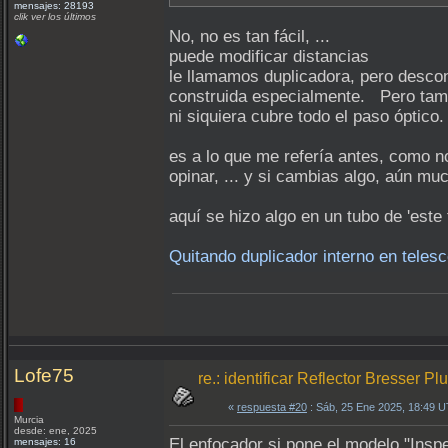
mensajes: 28193
clik ver los últimos
No, no es tan fácil, ...
puede modificar distancias
le llamamos duplicadora, pero desco
construida especialmente. Pero tampo
ni siquiera cubre todo el paso óptico
es a lo que me refería antes, como no
opinar, ... y si cambias algo, aún m
aquí se hizo algo en un tubo de 'este 
Quitando duplicador interno en tele
Lofe75
re.: identificar Reflector Bresser P
«
respuesta #20
: Sáb, 25 Ene 2025, 18:49 
Murcia
desde: ene, 2025
El enfocador si pone el modelo "Inspe
mensajes: 16