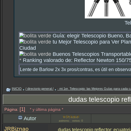
Te
Guía: elegir Telescopio Bueno, B
tu Mejor Telescopio para Ver Plan
Ciudad
Buenos Telescopios Transportable
*
Ranking valorado de: Reflector Newton 150/750
Lente de Barlow 2x 3x pros/contras, es útil en observ
INICIO
/ directorio general /
· mi 1er. Telescopio: las Mejores Guías para cada c
dudas telescopio ref
[1]
Página:
* y última página *
Autor
astrons: votos: 0
JRBiznao
dudas telescopio reflector: ecuato