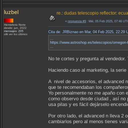
luzbel
re.: dudas telescopio reflector: ec
«
respuesta #9
: Mié, 05 Feb 2025, 07:46 UT
Hemisferio Norte
desde: jun, 2022
mensajes: 205
Cita de: JRBiznao en Mar, 04 Feb 2025, 22:29
clik ver los últimos
...
https://www.astroshop.es/telescopios/omegon-
...
No te cortes y pregunta al vendedor.
Haciendo caso al marketing, la serie
A nivel de accesorios, el advanced n
que te recomendaban los compañeros 
Yo personalmente no me apaño con el
como observo desde ciudad , así no p
usa pilas y es fácil dejárselo encend
Por otro lado, el advanced n lleva 2
cambiarlos pero al menos tienes vari