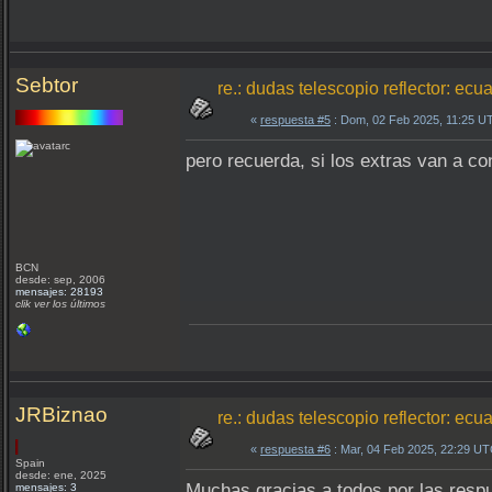
Sebtor
re.: dudas telescopio reflector: ec
«
respuesta #5
: Dom, 02 Feb 2025, 11:25 U
pero recuerda, si los extras van a c
BCN
desde: sep, 2006
mensajes: 28193
clik ver los últimos
JRBiznao
re.: dudas telescopio reflector: ec
«
respuesta #6
: Mar, 04 Feb 2025, 22:29 UT
Spain
desde: ene, 2025
Muchas gracias a todos por las respu
mensajes: 3