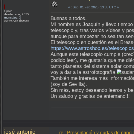
«
: Sáb, 01 Feb 2025, 13:05 UTC »
Spain
desde: ene, 2025
Buenas a todos.
mensajes: 3
clik ver los últimos
Mi nombre es Joaquín y llevo tiempo q
telescopio y, tras varios vídeos y po
aunque para empezar no sea tan senc
El telescopio en cuestión es el Bres
https://www.astroshop.es/telescopio
Aunque este telescopio cumple (creo)
podido leer), me gustaría que me diér
tanto planetas del sistema solar com
voy a dar a la astrofotografía
También me interesa más información 
(soy de Sevilla).
Sin más, estoy deseando leeros y be
Un saludo y gracias de antemano!!!
josé antonio
re.: Presentación y dudas de princi