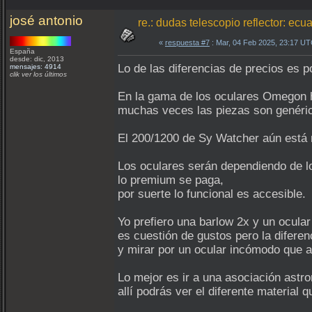
josé antonio
re.: dudas telescopio reflector: ec
«
respuesta #7
: Mar, 04 Feb 2025, 23:17 UT
España
desde: dic, 2013
Lo de las diferencias de precios es p
mensajes: 4914
clik ver los últimos
En la gama de los oculares Omegon h
muchas veces las piezas son genérica
El 200/1200 de Sy Watcher aún está 
Los oculares serán dependiendo de lo 
lo premium se paga,
por suerte lo funcional es accesible.
Yo prefiero una barlow 2x y un ocul
es cuestión de gustos pero la difere
y mirar por un ocular incómodo que a
Lo mejor es ir a una asociación astr
allí podrás ver el diferente material