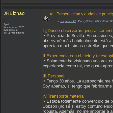
JRBiznao
re.: Presentación y dudas de princi
«
respuesta #2
: Dom, 02 Feb 2025, 08:46 U
Spain
desde: ene, 2025
I ¿Dónde observarás geográficament
mensajes: 3
clik ver los últimos
• Provincia de Sevilla. En ocasiones
observaré más habitualmente está a 
aprecian muchísimas estrellas que en 
II Experiencia con el cielo y telescop
• Solamente he visionado una vez co
experiencia como tal, me gusta apren
III Personal
• Tengo 30 años. La astronomía me h
Soy apañao, si tengo que fabricarme u
IV Transporte material
• Estaba totalmente convencido de pil
Dobson (no sé si estoy confundiendo
robusta. Además, no me importaría ac